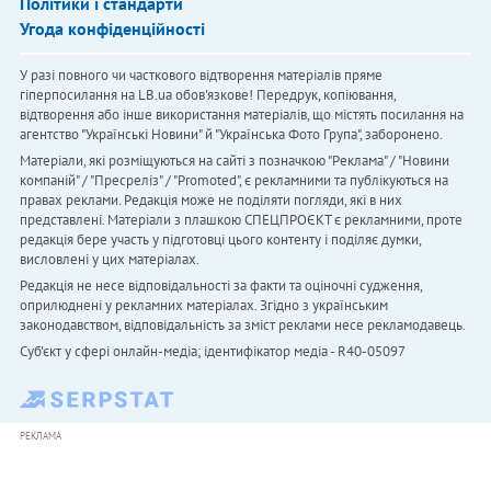
Політики і стандарти
Угода конфіденційності
У разі повного чи часткового відтворення матеріалів пряме
гіперпосилання на LB.ua обов'язкове! Передрук, копіювання,
відтворення або інше використання матеріалів, що містять посилання на
агентство "Українськi Новини" й "Українська Фото Група", заборонено.
Матеріали, які розміщуються на сайті з позначкою "Реклама" / "Новини
компаній" / "Пресреліз" / "Promoted", є рекламними та публікуються на
правах реклами. Редакція може не поділяти погляди, які в них
представлені. Матеріали з плашкою СПЕЦПРОЄКТ є рекламними, проте
редакція бере участь у підготовці цього контенту і поділяє думки,
висловлені у цих матеріалах.
Редакція не несе відповідальності за факти та оціночні судження,
оприлюднені у рекламних матеріалах. Згідно з українським
законодавством, відповідальність за зміст реклами несе рекламодавець.
Cуб'єкт у сфері онлайн-медіа; ідентифікатор медіа - R40-05097
РЕКЛАМА