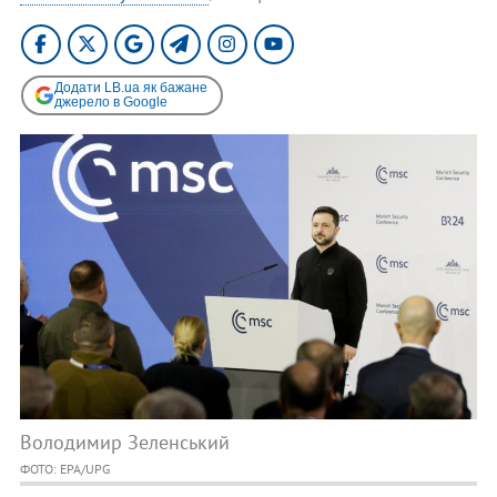
Додати LB.ua як бажане
джерело в Google
Володимир Зеленський
ФОТО: EPA/UPG