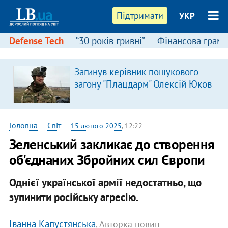
Підтримати
УКР
Defense Tech
“30 років гривні”
Фінансова грамо
Загинув керівник пошукового
я
загону "Плацдарм" Олексій Юков
Головна
—
Світ
—
15 лютого 2025
, 12:22
Зеленський закликає до створення
об'єднаних Збройних сил Європи
Однієї української армії недостатньо, що
зупинити російську агресію.
Іванна Капустянська
, Авторка новин