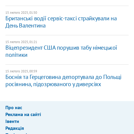
15 лютого 2025, 01:50
Британські водії сервіс-таксі страйкували на
День Валентина
15 лютого 2025, 01:21
Віцепрезидент США порушив табу німецької
політики
15 лютого 2025, 00:59
Боснія та Герцеговина депортувала до Польщі
росіянина, підозрюваного у диверсіях
Про нас
Реклама на сайті
Івенти
Редакція