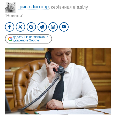
Ірина Лисогор
, керівниця відділу
"Новини"
Додати LB.ua як бажане
джерело в Google