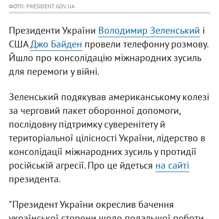
ФОТО: PRESIDENT.GOV.UA
Президенти України
Володимир Зеленський
і
США
Джо Байден
провели телефонну розмову.
Йшло про консолідацію міжнародних зусиль
для перемоги у війні.
Зеленський подякував американському колезі
за черговий пакет оборонної допомоги,
послідовну підтримку суверенітету й
територіальної цілісності України, лідерство в
консолідації міжнародних зусиль у протидії
російській агресії. Про це йдеться
на сайті
президента.
"Президент України окреслив бачення
української сторони щодо подальшої роботи