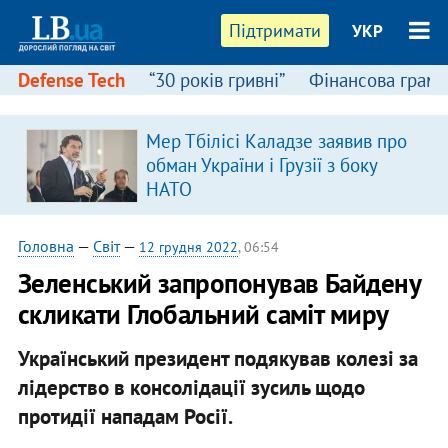
Підтримати
УКР
Defense Tech
“30 років гривні”
Фінансова грамо
Мер Тбілісі Каладзе заявив про
в
обман України і Грузії з боку
НАТО
Головна
—
Світ
—
12 грудня 2022
, 06:54
Зеленський запропонував Байдену
скликати Глобальний саміт миру
Український президент подякував колезі за
лідерство в консолідації зусиль щодо
протидії нападам Росії.