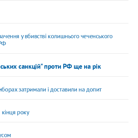
ачення у вбивстві колишнього чеченського
 РФ
ьких санкцій" проти РФ ще на рік
борах затримали і доставили на допит
 кінця року
усом