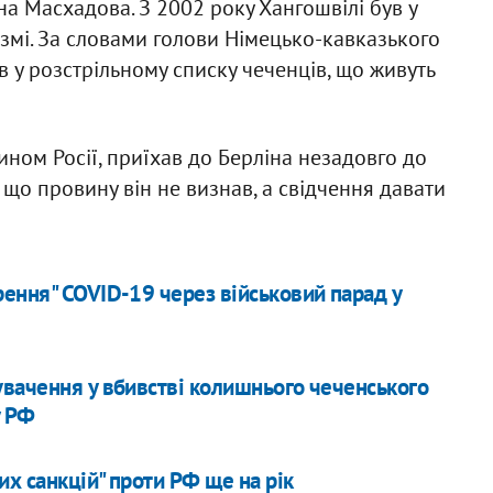
ана Масхадова. З 2002 року Хангошвілі був у
змі. За словами голови Німецько-кавказького
 у розстрільному списку чеченців, що живуть
ном Росії, приїхав до Берліна незадовго до
що провину він не визнав, а свідчення давати
ення" COVID-19 через військовий парад у
увачення у вбивстві колишнього чеченського
у РФ
х санкцій" проти РФ ще на рік