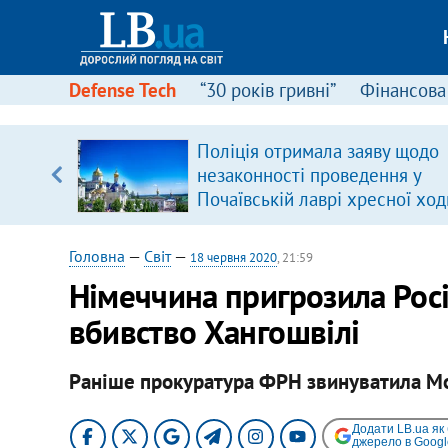
Defense Tech
“30 років гривні”
Фінансова
ового
Поліція отримала заяву щодо
ій
незаконності проведення у
Почаївській лаврі хресної ход
Головна
—
Світ
—
18 червня 2020
, 21:59
Німеччина пригрозила Росі
вбивство Хангошвілі
Раніше прокуратура ФРН звинуватила Мо
Додати LB.ua як
джерело в Googl