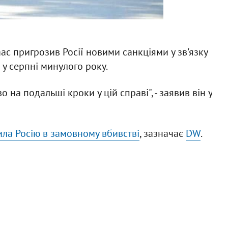
с пригрозив Росії новими санкціями у зв'язку
у серпні минулого року.
на подальші кроки у цій справі", - заявив він у
ла Росію в замовному вбивстві
, зазначає
DW
.