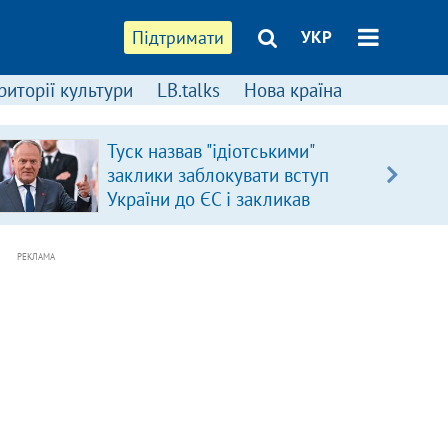
Підтримати
УКР
риторії культури
LB.talks
Нова країна
Туск назвав "ідіотськими"
заклики заблокувати вступ
України до ЄС і закликав
припинити антиукраїнську
риторику
РЕКЛАМА