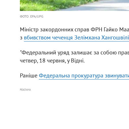
ФОТО: EPA/UPG
Міністр закордонних справ ФРН Гайко Мааа
з
вбивством чеченця Зелімхана Хангошвілі
"Федеральний уряд залишає за собою право 
четвер, 18 червня, у Відні.
Раніше
Федеральна прокуратура звинувати
РЕКЛАМА