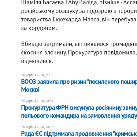
Шаміля Басаєва і Абу Валіда, пізніше - Асл
російському розшуку за підозрою в терори
товариства Еккехарда Мааса, він перебував
за кордоном.
Вбивцю затримали, він виявився громадяни
скоєння злочину. Прокуратура повідомила, 
відмовився.
18 червня 2020, 21:05
ВООЗ заявила про ризик "посиленого пошир
Москві
18 червня 2020, 14:31
Прокуратура ФРН висунула росіянину звин
польового командира на замовлення уряд
18 червня 2020, 14:07
Рада ЄС підтримала продовження "кримськи