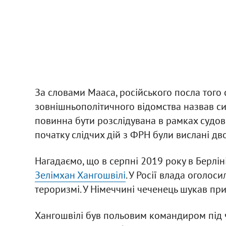
За словами Мааса, російського посла того 
зовнішньополітичного відомства назвав си
повинна бути розслідувана в рамках судово
початку слідчих дій з ФРН були вислані дв
Нагадаємо, що в серпні 2019 року в Берлін
Зелімхан Хангошвілі
. У Росії влада оголос
тероризмі. У Німеччині чеченець шукав прит
Хангошвілі був польовим командиром під ча