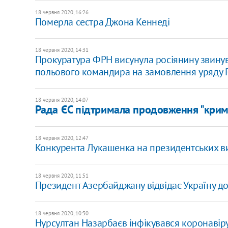
18 червня 2020, 16:26
Померла сестра Джона Кеннеді
18 червня 2020, 14:31
Прокуратура ФРН висунула росіянину звинув
польового командира на замовлення уряду
18 червня 2020, 14:07
Рада ЄС підтримала продовження "кримс
18 червня 2020, 12:47
Конкурента Лукашенка на президентських ви
18 червня 2020, 11:51
Президент Азербайджану відвідає Україну до
18 червня 2020, 10:30
Нурсултан Назарбаєв інфікувався коронавір