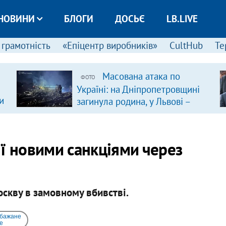
НОВИНИ
БЛОГИ
ДОСЬЄ
LB.LIVE
 грамотність
«Епіцентр виробників»
CultHub
Те
Масована атака по
ФОТО
Україні: на Дніпропетровщині
и
загинула родина, у Львові –
удар по багатоповерхівках
(доповнюється)
ї новими санкціями через
скву в замовному вбивстві.
 бажане
e