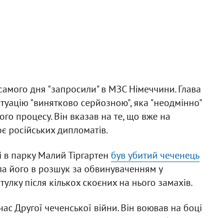
самого дня "запросили" в МЗС Німеччини. Глава
туацію "винятково серйозною", яка "неодмінно"
го процесу. Він вказав на те, що вже на
оє російських дипломатів.
і в парку Малий Тіргартен
був убитий чеченець
ила його в розшук за обвинуваченням у
улку після кількох скоєних на нього замахів.
с Другої чеченської війни. Він воював на боці