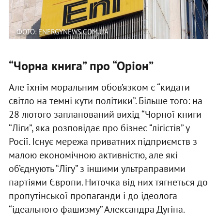
ФОТО: ENERGYNEWS.COM.UA
“Чорна книга” про “Оріон”
Але їхнім моральним обов’язком є “кидати
світло на темні кути політики”. Більше того: на
28 лютого запланований вихід “Чорної книги
“Ліги”, яка розповідає про бізнес “лігістів” у
Росії. Існує мережа приватних підприємств з
малою економічною активністю, але які
об’єднують “Лігу” з іншими ультраправими
партіями Європи. Ниточка від них тягнеться до
пропутінської пропаганди і до ідеолога
“ідеального фашизму” Александра Дугіна.