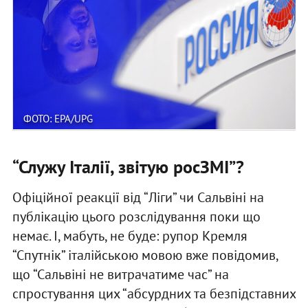
ФОТО: EPA/UPG
“Служу Італії, звітую росЗМІ”?
Офіційної реакції від “Ліги” чи Сальвіні на
публікацію цього розслідування поки що
немає. І, мабуть, не буде: рупор Кремля
“Спутнік” італійською мовою вже повідомив,
що “Сальвіні не витрачатиме час” на
спростування цих “абсурдних та безпідставних