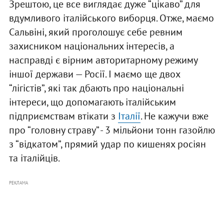
Зрештою, це все виглядає дуже “цікаво” для
вдумливого італійського виборця. Отже, маємо
Сальвіні, який проголошує себе ревним
захисником національних інтересів, а
насправді є вірним авторитарному режиму
іншої держави — Росії. І маємо ще двох
“лігістів”, які так дбають про національні
інтереси, що допомагають італійським
підприємствам втікати з
Італії
. Не кажучи вже
про “головну страву” - 3 мільйони тонн газойлю
з “відкатом”, прямий удар по кишенях росіян
та італійців.
РЕКЛАМА