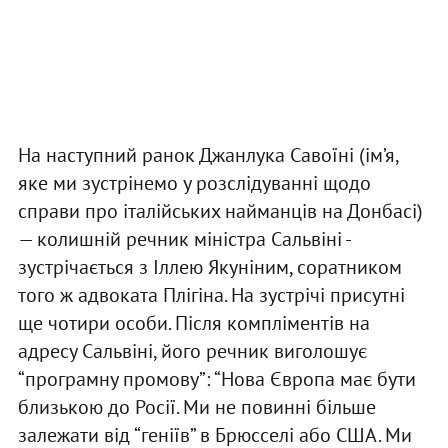
На наступний ранок Джанлука Савоїні (ім’я,
яке ми зустрінемо у розслідуванні щодо
справи про італійських найманців на Донбасі)
— колишній речник міністра Сальвіні -
зустрічається з Іллею Якуніним, соратником
того ж адвоката Плігіна. На зустрічі присутні
ще чотири особи. Після компліментів на
адресу Сальвіні, його речник виголошує
“програмну промову”: “Нова Європа має бути
близькою до Росії. Ми не повинні більше
залежати від “геніїв” в Брюсселі або США. Ми