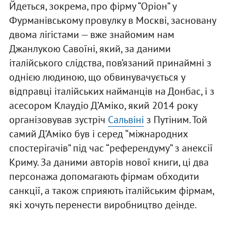
Йдеться, зокрема, про фірму “Оріон” у
Фурманівському провулку в Москві, засновану
двома лігістами — вже знайомим нам
Джанлукою Савоїні, який, за даними
італійського слідства, пов’язаний принаймні з
однією людиною, що обвинувачується у
відправці італійських найманців на Донбас, і з
асесором Клаудіо Д’Аміко, який 2014 року
організовував зустріч
Сальвіні
з Путіним. Той
самий Д’Аміко був і серед “міжнародних
спостерігачів” під час “референдуму” з анексії
Криму. За даними авторів нової книги, ці два
персонажа допомагають фірмам обходити
санкції, а також сприяють італійським фірмам,
які хочуть перенести виробництво деінде.