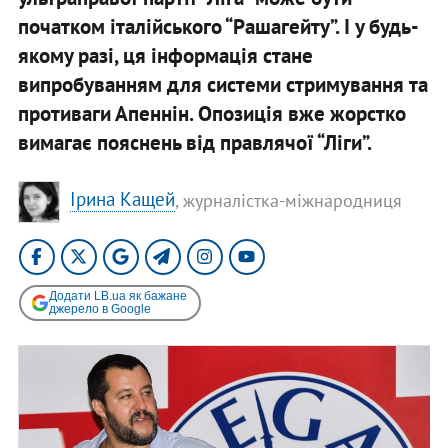
початком італійського “Рашагейту”. І у будь-
якому разі, ця інформація стане
випробуванням для системи стримування та
противаги Апеннін. Опозиція вже жорстко
вимагає пояснень від правлячої “Ліги”.
Ірина Кащей
, журналістка-міжнародниця
Додати LB.ua як бажане
джерело в Google