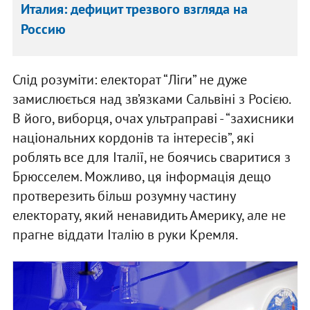
Италия: дефицит трезвого взгляда на
Россию
Слід розуміти: електорат “Ліги” не дуже
замислюється над зв’язками Сальвіні з Росією.
В його, виборця, очах ультраправі - “захисники
національних кордонів та інтересів”, які
роблять все для Італії, не боячись сваритися з
Брюсселем. Можливо, ця інформація дещо
протверезить більш розумну частину
електорату, який ненавидить Америку, але не
прагне віддати Італію в руки Кремля.