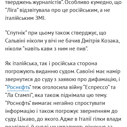
тверджень журналістів”. Особливо кумедно, що
“Ліга” відзвітувала про це російським, а не
італійським ЗМІ.
“Спутнік” при цьому також стверджує, що
Сальвіні ніколи у вічі не бачив Дмітрія Козака,
ніколи “навіть кави з ним не пив”.
Як італійська, так і російська сторона
погрожують виданню судом. Савоїні має намір
звернутися до суду з заявою про дифамацію, і
“
Роснєфть
” теж оголосила війну “Еспрессо” та
“Ла Стампі”, яка також піднімала цю тему.
“Роснєфть” вимагає негайно спростувати
інформацію і також погрожує зверненням до
суду. Цікаво, до якого. Адже в Італії гілки влади
розділені, й судді не ухвалюють рішення за