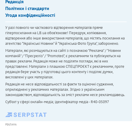
Редакція
Політики і стандарти
Угода конфіденційності
У разі повного чи часткового відтворення матеріалів пряме
гіперпосилання на LB.ua обов'язкове! Передрук, копіювання,
відтворення або інше використання матеріалів, що містять посилання на
агентство "Українськi Новини" й "Українська Фото Група", заборонено.
Матеріали, які розміщуються на сайті з позначкою "Реклама" / "Новини
компаній" / "Пресреліз" / "Promoted", є рекламними та публікуються на
правах реклами. Редакція може не поділяти погляди, які в них
представлені. Матеріали з плашкою СПЕЦПРОЄКТ є рекламними, проте
редакція бере участь у підготовці цього контенту і поділяє думки,
висловлені у цих матеріалах.
Редакція не несе відповідальності за факти та оціночні судження,
оприлюднені у рекламних матеріалах. Згідно з українським
законодавством, відповідальність за зміст реклами несе рекламодавець.
Cуб'єкт у сфері онлайн-медіа; ідентифікатор медіа - R40-05097
РЕКЛАМА