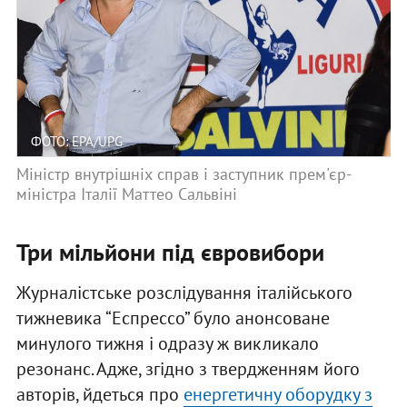
ФОТО: EPA/UPG
Міністр внутрішніх справ і заступник прем'єр-
міністра Італії Маттео Сальвіні
Три мільйони під євровибори
Журналістське розслідування італійського
тижневика “Еспрессо” було анонсоване
минулого тижня і одразу ж викликало
резонанс. Адже, згідно з твердженням його
авторів, йдеться про
енергетичну оборудку з