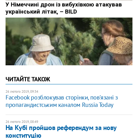
ЧИТАЙТЕ ТАКОЖ
26 лютого 2019, 09:34
Facebook розблокував сторінки, пов'язані з
пропагандистським каналом Russia Today
26 лютого 2019, 08:49
На Кубі пройшов референдум за нову
конституцію