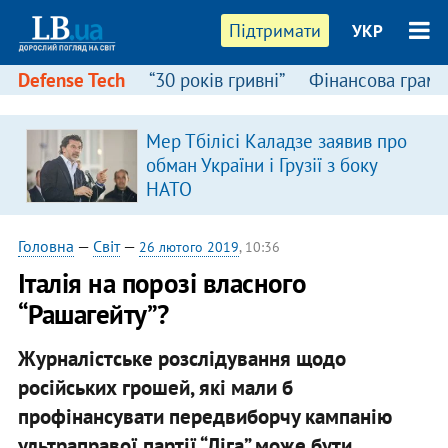
Підтримати
УКР
Defense Tech
“30 років гривні”
Фінансова грамо
Мер Тбілісі Каладзе заявив про
в
обман України і Грузії з боку
НАТО
Головна
—
Світ
—
26 лютого 2019
, 10:36
Італія на порозі власного
“Рашагейту”?
Журналістське розслідування щодо
російських грошей, які мали б
профінансувати передвиборчу кампанію
ультраправої партії “Ліга” може бути