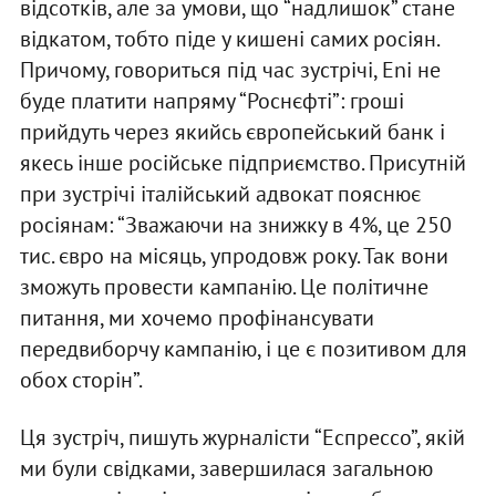
відсотків, але за умови, що “надлишок” стане
відкатом, тобто піде у кишені самих росіян.
Причому, говориться під час зустрічі, Eni не
буде платити напряму “Роснєфті”: гроші
прийдуть через якийсь європейський банк і
якесь інше російське підприємство. Присутній
при зустрічі італійський адвокат пояснює
росіянам: “Зважаючи на знижку в 4%, це 250
тис. євро на місяць, упродовж року. Так вони
зможуть провести кампанію. Це політичне
питання, ми хочемо профінансувати
передвиборчу кампанію, і це є позитивом для
обох сторін”.
Ця зустріч, пишуть журналісти “Еспрессо”, якій
ми були свідками, завершилася загальною