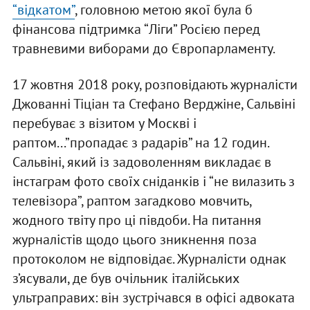
“відкатом”
, головною метою якої була б
фінансова підтримка “Ліги” Росією перед
травневими виборами до Європарламенту.
17 жовтня 2018 року, розповідають журналісти
Джованні Тіціан та Стефано Верджіне, Сальвіні
перебуває з візитом у Москві і
раптом...”пропадає з радарів” на 12 годин.
Сальвіні, який із задоволенням викладає в
інстаграм фото своїх сніданків і “не вилазить з
телевізора”, раптом загадково мовчить,
жодного твіту про ці півдоби. На питання
журналістів щодо цього зникнення поза
протоколом не відповідає. Журналісти однак
з’ясували, де був очільник італійських
ультраправих: він зустрічався в офісі адвоката