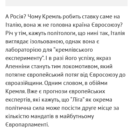
А Росія? Чому Кремль робить ставку саме на
Італію, вона ж не головна країна Євросоюзу?
Річ у тім, кажуть політологи, що нині так, Італія
виглядає ізольованою, однак вона є
лабораторією для “кремлівського
експерименту”. І в разі його успіху, якраз
Апенніни стануть тим локомотивом, який
потягне європейський потяг від Євросоюзу до
євроазійщини. Одним словом, в обійми
Кремля. Вже є прогнози європейських
експертів, які кажуть, що “Ліга” як окрема
політична сила може посісти друге місце за
кількістю мандатів в майбутньому
Європарламенті.