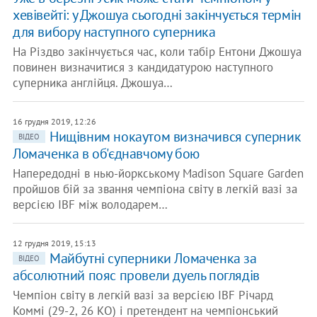
хевівейті: у Джошуа сьогодні закінчується термін
для вибору наступного суперника
На Різдво закінчується час, коли табір Ентони Джошуа
повинен визначитися з кандидатурою наступного
суперника англійця. Джошуа…
16 грудня 2019, 12:26
Нищівним нокаутом визначився суперник
ВІДЕО
Ломаченка в об'єднавчому бою
Напередодні в нью-йоркському Madison Square Garden
пройшов бій за звання чемпіона світу в легкій вазі за
версією IBF між володарем…
12 грудня 2019, 15:13
Майбутні суперники Ломаченка за
ВІДЕО
абсолютний пояс провели дуель поглядів
Чемпіон світу в легкій вазі за версією IBF Річард
Коммі (29-2, 26 КО) і претендент на чемпіонський