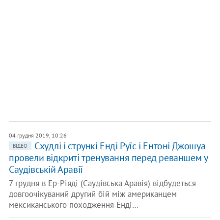
04 грудня 2019, 10:26
Схудлі і стрункі Енді Руїс і Ентоні Джошуа
ВІДЕО
провели відкриті тренування перед реваншем у
Саудівській Аравії
7 грудня в Ер-Ріяді (Саудівська Аравія) відбудеться
довгоочікуваний другий бій між американцем
мексиканського походження Енді…