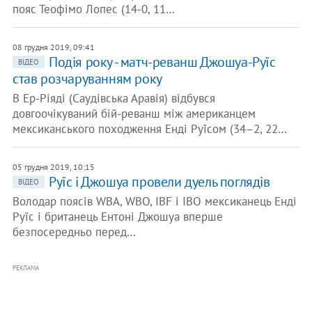
пояс Теофімо Лопес (14-0, 11…
08 грудня 2019, 09:41
Подія року - матч-реванш Джошуа-Руїс
ВІДЕО
став розчаруванням року
В Ер-Ріяді (Саудівська Аравія) відбувся
довгоочікуваний бій-реванш між американцем
мексиканського походження Енді Руїсом (34–2, 22…
05 грудня 2019, 10:15
Руїс і Джошуа провели дуель поглядів
ВІДЕО
Володар поясів WBA, WBO, IBF і IBO мексиканець Енді
Руїс і британець Ентоні Джошуа вперше
безпосередньо перед…
РЕКЛАМА