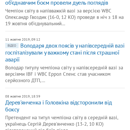
об'єднавчим боєм провели дуель поглядів
Чемпіон світу в напівважкій вазі за версією WBC
Олександр Гвоздик (16-0, 12 КО) проведе в ніч з 18 на
19 жовтня об'єднувальний…
11 жовтня 2019, 09:12
Володаря двох поясів у напівсередній вазі
ВІДЕО
госпіталізували у важкому стані після страшної
аварії
Володар титулу чемпіона світу у напівсередній вазі за
версіями IBF і WBC Еррол Спенс став учасником
серйозного ДТП,…
08 жовтня 2019, 18:59
Дерев'янченка і Головкіна відсторонили від
боксу
Претендент на титул чемпіона світу в середній вазі,
українець Сергій Дерев'янченко (13-2, 10 КО)