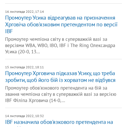
16 листопада 2022, 17:14
Промоутер Усика відреагував на призначення
Хрговіча обов'язковим претендентом по версії
IBF
Промоутер чемпіона світу в суперважкій вазі за
версіями WBA, WBO, IBO, IBF і The Ring Олександра
Усика (20-0, 13…
15 листопада 2022, 18:11
Промоутер Хрговича підказав Усику, що треба
зробити, щоб його бій із хорватом не відбувся
Промоутер обов'язкового претендента на бій за
звання чемпіона світу в суперважкій вазі за версією
IBF Філіпа Хрговича (14-0,…
14 листопада 2022, 10:32
IBF назначила обов'язкового претендента на