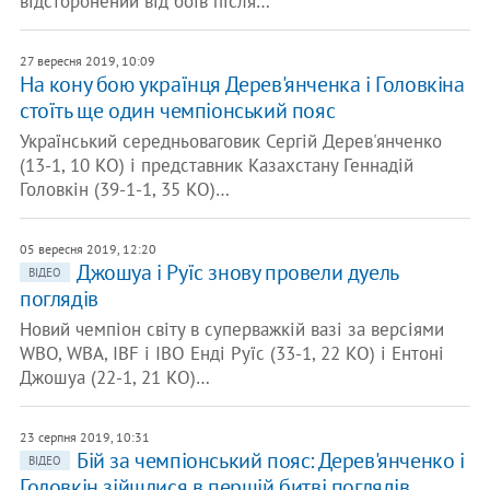
відсторонений від боїв після…
27 вересня 2019, 10:09
На кону бою українця Дерев'янченка і Головкіна
стоїть ще один чемпіонський пояс
Український середньоваговик Сергій Дерев'янченко
(13-1, 10 КО) і представник Казахстану Геннадій
Головкін (39-1-1, 35 КО)…
05 вересня 2019, 12:20
Джошуа і Руїс знову провели дуель
ВІДЕО
поглядів
Новий чемпіон світу в суперважкій вазі за версіями
WBO, WBA, IBF і IBO Енді Руїс (33-1, 22 КО) і Ентоні
Джошуа (22-1, 21 КО)…
23 серпня 2019, 10:31
Бій за чемпіонський пояс: Дерев'янченко і
ВІДЕО
Головкін зійшлися в першій битві поглядів