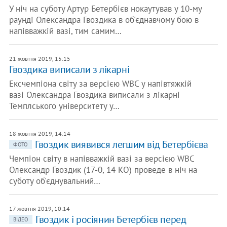
У ніч на суботу Артур Бетербієв нокаутував у 10-му
раунді Олександра Гвоздика в об'єднавчому бою в
напівважкій вазі, тим самим…
21 жовтня 2019, 15:15
Гвоздика виписали з лікарні
Ексчемпіона світу за версією WBC у напівтяжкій
вазі Олександра Гвоздика виписали з лікарні
Темплського університету у…
18 жовтня 2019, 14:14
Гвоздик виявився легшим від Бетербієва
ФОТО
Чемпіон світу в напівважкій вазі за версією WBC
Олександр Гвоздик (17-0, 14 КО) проведе в ніч на
суботу об'єднувальний…
17 жовтня 2019, 10:14
Гвоздик і росіянин Бетербієв перед
ВІДЕО