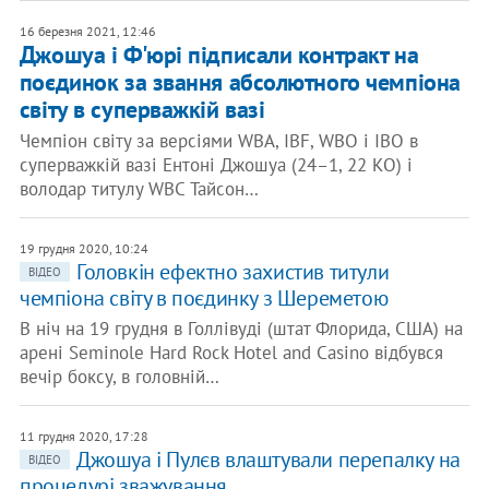
16 березня 2021, 12:46
Джошуа і Ф'юрі підписали контракт на
поєдинок за звання абсолютного чемпіона
світу в суперважкій вазі
Чемпіон світу за версіями WBA, IBF, WBO і IBO в
суперважкій вазі Ентоні Джошуа (24–1, 22 КО) і
володар титулу WBC Тайсон…
19 грудня 2020, 10:24
Головкін ефектно захистив титули
ВІДЕО
чемпіона світу в поєдинку з Шереметою
В ніч на 19 грудня в Голлівуді (штат Флорида, США) на
арені Seminole Hard Rock Hotel and Casino відбувся
вечір боксу, в головній…
11 грудня 2020, 17:28
Джошуа і Пулєв влаштували перепалку на
ВІДЕО
процедурі зважування