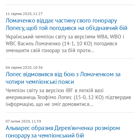
11 серпня 2020, 11:27
Ломаченко віддає частину свого гонорару
Лопесу, щоб той погодився на об'єднавчий бій
Український чемпіон світу за версіями WBA, WBO і
WBC Василь Ломаченко (14-1, 10 КО) погодився
зменшити свій гонорар за бій проти…
04 серпня 2020, 10:36
Лопес відмовився від бою з Ломаченком за
чотири чемпіонські пояси
Чемпіон світу за версією IBF в легкій вазі
американець Теофімо Лопес (15-0, 12 КО) підтвердив
інформацію, що не зміг домовитися…
07 липня 2020, 11:59
Альварес образив Дерев'янченка розміром
гонорару за чемпіонський бій