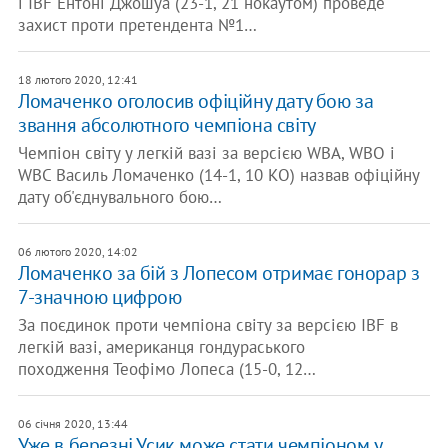
і IBF Ентоні Джошуа (23-1, 21 нокаутом) проведе
захист проти претендента №1…
18 лютого 2020, 12:41
Ломаченко оголосив офіційну дату бою за
звання абсолютного чемпіона світу
Чемпіон світу у легкій вазі за версією WBA, WBO і
WBC Василь Ломаченко (14-1, 10 КО) назвав офіційну
дату об'єднувального бою…
06 лютого 2020, 14:02
Ломаченко за бій з Лопесом отримає гонорар з
7-значною цифрою
За поєдинок проти чемпіона світу за версією IBF в
легкій вазі, американця гондураського
походження Теофімо Лопеса (15-0, 12…
06 січня 2020, 13:44
Уже в березні Усик може стати чемпіоном у