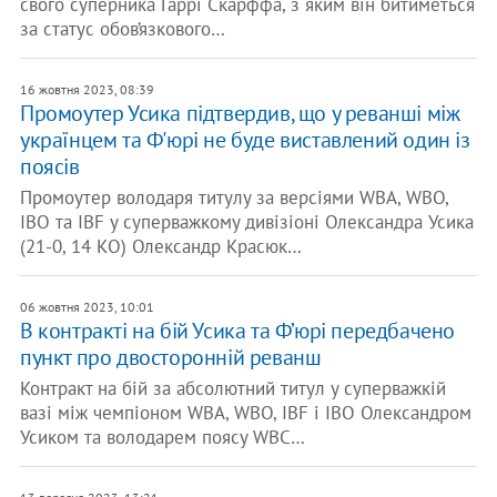
свого суперника Гаррі Скарффа, з яким він битиметься
за статус обов’язкового…
16 жовтня 2023, 08:39
Промоутер Усика підтвердив, що у реванші між
українцем та Ф'юрі не буде виставлений один із
поясів
Промоутер володаря титулу за версіями WBA, WBO,
IBO та IBF у суперважкому дивізіоні Олександра Усика
(21-0, 14 КО) Олександр Красюк…
06 жовтня 2023, 10:01
В контракті на бій Усика та Ф’юрі передбачено
пункт про двосторонній реванш
Контракт на бій за абсолютний титул у суперважкій
вазі між чемпіоном WBA, WBO, IBF і IBO Олександром
Усиком та володарем поясу WBC…