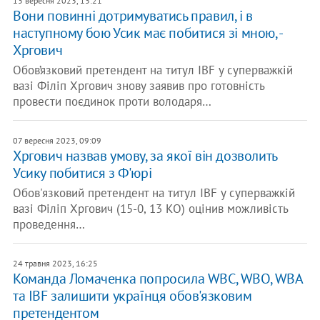
13 вересня 2023, 13:21
Вони повинні дотримуватись правил, і в
наступному бою Усик має побитися зі мною, -
Хргович
Обов’язковий претендент на титул IBF у суперважкій
вазі Філіп Хргович знову заявив про готовність
провести поєдинок проти володаря…
07 вересня 2023, 09:09
Хргович назвав умову, за якої він дозволить
Усику побитися з Ф'юрі
Обов'язковий претендент на титул IBF у суперважкій
вазі Філіп Хргович (15-0, 13 КО) оцінив можливість
проведення…
24 травня 2023, 16:25
Команда Ломаченка попросила WBC, WBO, WBA
та IBF залишити українця обов'язковим
претендентом