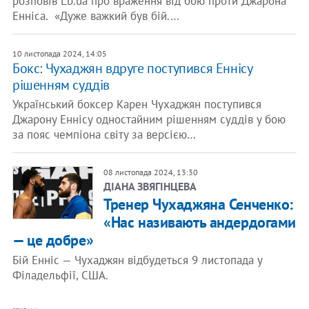
розповів Lb.ua про враження від бою проти Джарона
Енніса. «Дуже важкий був бій.…
10 листопада 2024, 14:05
Бокс: Чухаджян вдруге поступився Еннісу
рішенням суддів
Український боксер Карен Чухаджян поступився
Джарону Еннісу одностайним рішенням суддів у бою
за пояс чемпіона світу за версією…
08 листопада 2024, 13:30
ДІАНА ЗВЯГІНЦЕВА
Тренер Чухаджяна Сенченко:
«Нас називають андердогами
— це добре»
Бій Енніс — Чухаджян відбудеться 9 листопада у
Філадельфії, США.