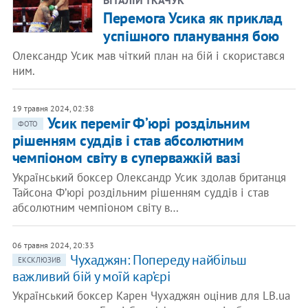
ВІТАЛІЙ ТКАЧУК
Перемога Усика як приклад
успішного планування бою
Олександр Усик мав чіткий план на бій і скористався
ним.
19 травня 2024, 02:38
Усик переміг Фʼюрі роздільним
ФОТО
рішенням суддів і став абсолютним
чемпіоном світу в суперважкій вазі
Український боксер Олександр Усик здолав британця
Тайсона Фʼюрі роздільним рішенням суддів і став
абсолютним чемпіоном світу в…
06 травня 2024, 20:33
Чухаджян: Попереду найбільш
ЕКСКЛЮЗИВ
важливий бій у моїй кар’єрі
Український боксер Карен Чухаджян оцінив для LB.ua