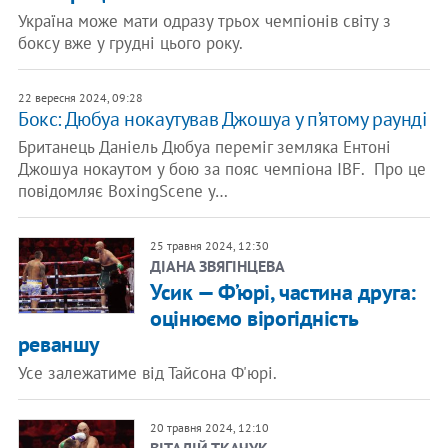
Україна може мати одразу трьох чемпіонів світу з
боксу вже у грудні цього року.
22 вересня 2024, 09:28
Бокс: Дюбуа нокаутував Джошуа у п’ятому раунді
Британець Даніель Дюбуа переміг земляка Ентоні
Джошуа нокаутом у бою за пояс чемпіона IBF. Про це
повідомляє BoxingScene у…
25 травня 2024, 12:30
ДІАНА ЗВЯГІНЦЕВА
Усик — Ф’юрі, частина друга:
оцінюємо вірогідність
реваншу
Усе залежатиме від Тайсона Ф'юрі.
20 травня 2024, 12:10