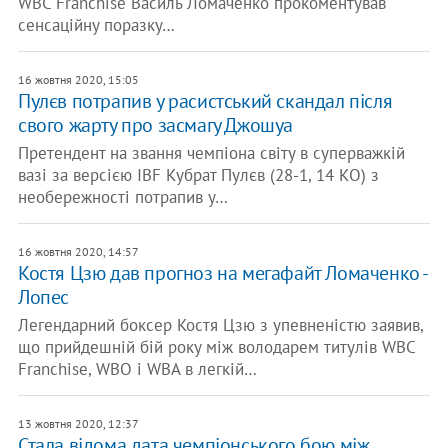
WBC Franchise Василь Ломаченко прокоментував
сенсаційну поразку…
16 жовтня 2020, 15:05
Пулєв потрапив у расистський скандал після
свого жарту про засмагу Джошуа
Претендент на звання чемпіона світу в суперважкій
вазі за версією IBF Кубрат Пулєв (28-1, 14 КО) з
необережності потрапив у…
16 жовтня 2020, 14:57
Костя Цзю дав прогноз на мегафайт Ломаченко -
Лопес
Легендарний боксер Костя Цзю з упевненістю заявив,
що прийдешній бій року між володарем титулів WBC
Franchise, WBO і WBA в легкій…
13 жовтня 2020, 12:37
Стала відома дата чемпіонського бою між