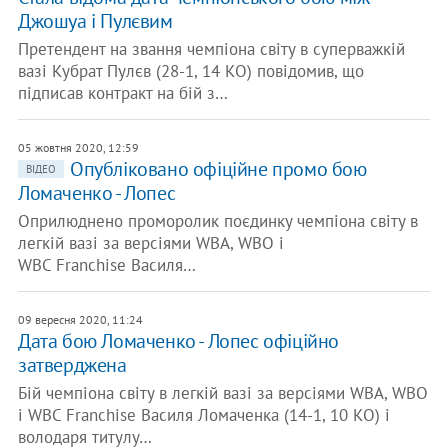
Джошуа і Пулєвим
Претендент на звання чемпіона світу в суперважкій
вазі Кубрат Пулєв (28-1, 14 КО) повідомив, що
підписав контракт на бій з…
05 жовтня 2020, 12:59
Опубліковано офіційне промо бою
ВІДЕО
Ломаченко - Лопес
Оприлюднено проморолик поєдинку чемпіона світу в
легкій вазі за версіями WBA, WBO і
WBC Franchise Василя…
09 вересня 2020, 11:24
Дата бою Ломаченко - Лопес офіційно
затверджена
Бій чемпіона світу в легкій вазі за версіями WBA, WBO
і WBC Franchise Василя Ломаченка (14-1, 10 КО) і
володаря титулу…