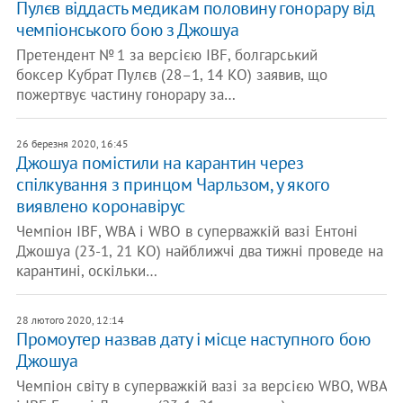
Пулєв віддасть медикам половину гонорару від
чемпіонського бою з Джошуа
Претендент № 1 за версією IBF, болгарський
боксер Кубрат Пулєв (28–1, 14 КО) заявив, що
пожертвує частину гонорару за…
26 березня 2020, 16:45
Джошуа помістили на карантин через
спілкування з принцом Чарльзом, у якого
виявлено коронавірус
Чемпіон IBF, WBA і WBO в суперважкій вазі Ентоні
Джошуа (23-1, 21 КО) найближчі два тижні проведе на
карантині, оскільки…
28 лютого 2020, 12:14
Промоутер назвав дату і місце наступного бою
Джошуа
Чемпіон світу в суперважкій вазі за версією WBO, WBA