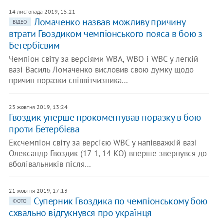
14 листопада 2019, 15:21
Ломаченко назвав можливу причину
ВІДЕО
втрати Гвоздиком чемпіонського пояса в бою з
Бетербієвим
Чемпіон світу за версіями WBA, WBO і WBC у легкій
вазі Василь Ломаченко висловив свою думку щодо
причин поразки співвітчизника…
25 жовтня 2019, 13:24
Гвоздик уперше прокоментував поразку в бою
проти Бетербієва
Ексчемпіон світу за версією WBC у напівважкій вазі
Олександр Гвоздик (17-1, 14 КО) вперше звернувся до
вболівальників після…
21 жовтня 2019, 17:13
Суперник Гвоздика по чемпіонському бою
ФОТО
схвально відгукнувся про українця