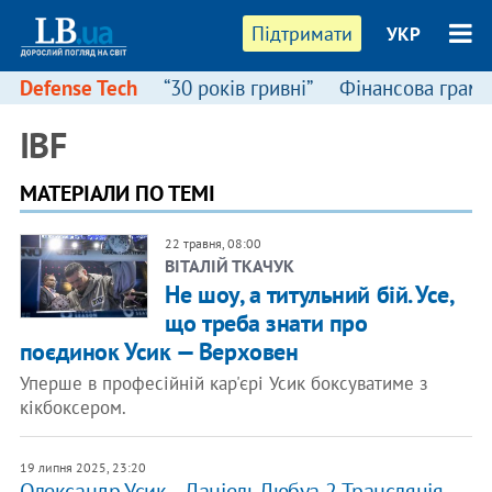
Підтримати
УКР
Defense Tech
“30 років гривні”
Фінансова грамо
IBF
МАТЕРІАЛИ ПО ТЕМІ
22 травня, 08:00
ВІТАЛІЙ ТКАЧУК
Не шоу, а титульний бій. Усе,
що треба знати про
поєдинок Усик — Верховен
Уперше в професійній кар'єрі Усик боксуватиме з
кікбоксером.
19 липня 2025, 23:20
Олександр Усик – Даніель Дюбуа 2. Трансляція