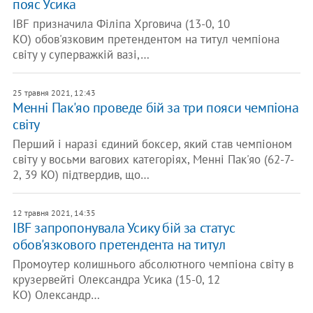
пояс Усика
IBF призначила Філіпа Хрговича (13-0, 10
КО) обов'язковим претендентом на титул чемпіона
світу у суперважкій вазі,…
25 травня 2021, 12:43
Менні Пак'яо проведе бій за три пояси чемпіона
світу
Перший і наразі єдиний боксер, який став чемпіоном
світу у восьми вагових категоріях, Менні Пак'яо (62-7-
2, 39 KO) підтвердив, що…
12 травня 2021, 14:35
IBF запропонувала Усику бій за статус
обов'язкового претендента на титул
Промоутер колишнього абсолютного чемпіона світу в
крузервейті Олександра Усика (15-0, 12
КО) Олександр…