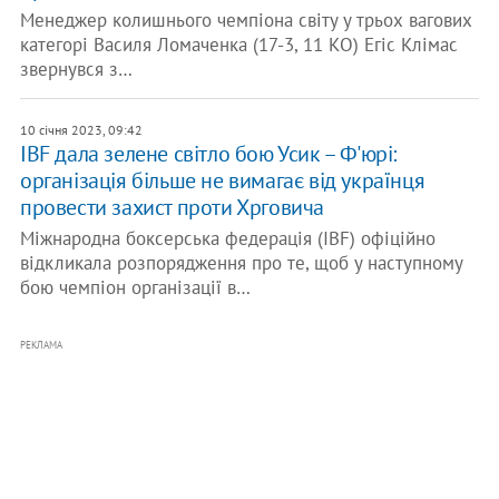
Менеджер колишнього чемпіона світу у трьох вагових
категорі Василя Ломаченка (17-3, 11 КО) Егіс Клімас
звернувся з…
10 січня 2023, 09:42
IBF дала зелене світло бою Усик – Ф'юрі:
організація більше не вимагає від українця
провести захист проти Хрговича
Міжнародна боксерська федерація (IBF) офіційно
відкликала розпорядження про те, щоб у наступному
бою чемпіон організації в…
РЕКЛАМА