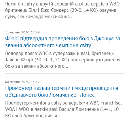
Чемпіон світу в другій середній вазі за версією WBO
британець Біллі Джо Сондерс (29-0, 14 КО) озвучив
суму, яку команда мексиканця…
11 червня 2020, 12:49
Ф'юрі підтвердив проведення бою з Джошуа за
звання абсолютного чемпіона світу
Володар пояса WBC в суперважкій вазі, британець
Тайсон Ф'юрі (30–0–1, 21 KO) підтвердив узгодження
бою за звання абсолютного…
08 червня 2020, 14:12
Промоутер назвав терміни і місце проведення
об'єднавчого бою Ломаченко - Лопес
Промоутер чемпіона світу за версіями WBC Franchise,
WBA і WBO в легкій вазі Василя Ломаченка (14-1, 10
КО) Боб Арум поділився…