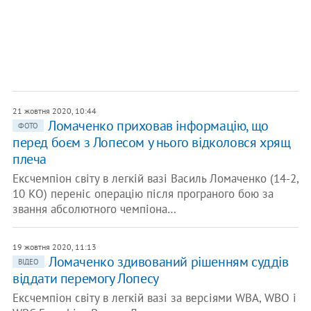
21 жовтня 2020, 10:44
Ломаченко приховав інформацію, що
ФОТО
перед боєм з Лопесом у нього відколовся хрящ
плеча
Ексчемпіон світу в легкій вазі Василь Ломаченко (14-2,
10 КО) переніс операцію після програного бою за
звання абсолютного чемпіона…
19 жовтня 2020, 11:13
Ломаченко здивований рішенням суддів
ВІДЕО
віддати перемогу Лопесу
Ексчемпіон світу в легкій вазі за версіями WBA, WBO і