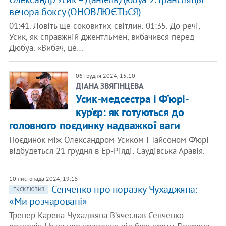
вечора боксу (ОНОВЛЮЄТЬСЯ)
01:41. Ловіть ще соковитих світлин. 01:35. До речі,
Усик, як справжній джентльмен, вибачився перед
Дюбуа. «Вибач, це…
06 грудня 2024, 15:10
ДІАНА ЗВЯГІНЦЕВА
Усик-медсестра і Ф’юрі-
кур’єр: як готуються до
головного поєдинку надважкої ваги
Поєдинок між Олександром Усиком і Тайсоном Ф’юрі
відбудеться 21 грудня в Ер-Ріяді, Саудівська Аравія.
10 листопада 2024, 19:15
Сенченко про поразку Чухаджяна:
ЕКСКЛЮЗИВ
«Ми розчаровані»
Тренер Карена Чухаджяна Вʼячеслав Сенченко