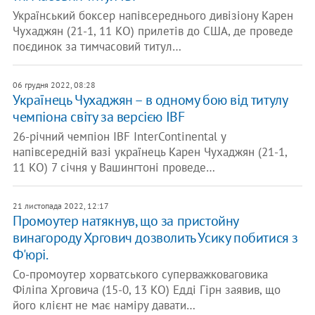
Український боксер напівсереднього дивізіону Карен
Чухаджян (21-1, 11 КО) прилетів до США, де проведе
поєдинок за тимчасовий титул…
06 грудня 2022, 08:28
Українець Чухаджян – в одному бою від титулу
чемпіона світу за версією IBF
26-річний чемпіон IBF InterContinental у
напівсередній вазі українець Карен Чухаджян (21-1,
11 КО) 7 січня у Вашингтоні проведе…
21 листопада 2022, 12:17
Промоутер натякнув, що за пристойну
винагороду Хргович дозволить Усику побитися з
Ф'юрі.
Со-промоутер хорватського суперважковаговика
Філіпа Хрговича (15-0, 13 КО) Едді Гірн заявив, що
його клієнт не має наміру давати…