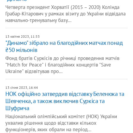
Четверта президент Хорватії (2015 – 2020) Колінда
Грабар-Кітарович у рамках візиту до України відвідала
навчально-тренувальну базу…
13 квітня 2023, 11:53
"Динамо" зібрало на благодійних матчах понад
₴50 мільонів
Фонд братів Суркісів до річниці проведення матчів
"Match for Peace" і благодійних концертів "Save
Ukraine" відзвітував про…
13 січня 2023, 16:44
НОК офіційно затвердив відставку Беленюка та
Шевченка, а також виключив Суркіса та
Шуфрича
Національний олімпійський комітет (НОК) України
ухвалив рішення щодо відставки кількох
функціонерів, яких обрали на період…