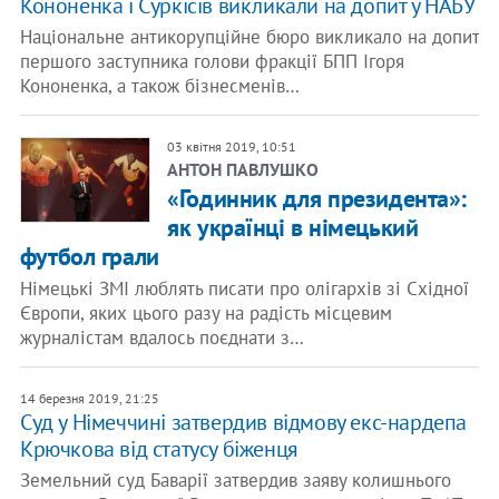
Кононенка і Суркісів викликали на допит у НАБУ
Національне антикорупційне бюро викликало на допит
першого заступника голови фракції БПП Ігоря
Кононенка, а також бізнесменів…
03 квітня 2019, 10:51
АНТОН ПАВЛУШКО
«Годинник для президента»:
як українці в німецький
футбол грали
Німецькі ЗМІ люблять писати про олігархів зі Східної
Європи, яких цього разу на радість місцевим
журналістам вдалось поєднати з…
14 березня 2019, 21:25
Суд у Німеччині затвердив відмову екс-нардепа
Крючкова від статусу біженця
Земельний суд Баварії затвердив заяву колишнього