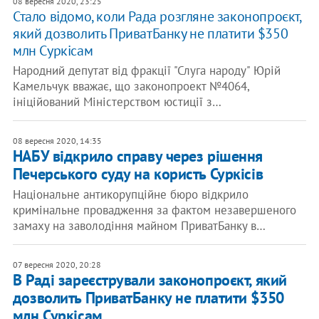
08 вересня 2020, 23:25
​​Стало відомо, коли Рада розгляне законопроєкт,
який дозволить ПриватБанку не платити $350
млн Суркісам
Народний депутат від фракції "Слуга народу" Юрій
Камельчук вважає, що законопроект №4064,
ініційований Міністерством юстиції з…
08 вересня 2020, 14:35
НАБУ відкрило справу через рішення
Печерського суду на користь Суркісів
Національне антикорупційне бюро відкрило
кримінальне провадження за фактом незавершеного
замаху на заволодіння майном ПриватБанку в…
07 вересня 2020, 20:28
​В Раді зареєстрували законопроєкт, який
дозволить ПриватБанку не платити $350
млн Суркісам