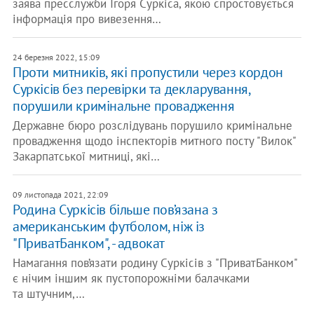
заява пресслужби Ігоря Суркіса, якою спростовується
інформація про вивезення…
24 березня 2022, 15:09
Проти митників, які пропустили через кордон
Суркісів без перевірки та декларування,
порушили кримінальне провадження
Державне бюро розслідувань порушило кримінальне
провадження щодо інспекторів митного посту "Вилок"
Закарпатської митниці, які…
09 листопада 2021, 22:09
Родина Суркісів більше пов’язана з
американським футболом, ніж із
"ПриватБанком", - адвокат
Намагання пов’язати родину Суркісів з "ПриватБанком"
є нічим іншим як пустопорожніми балачками
та штучним,…