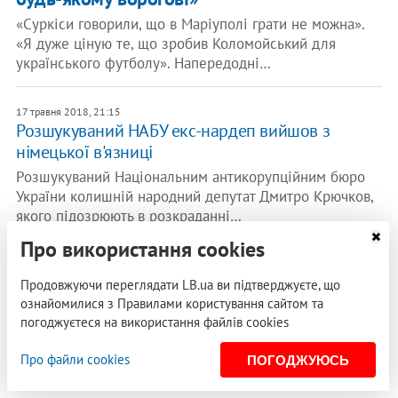
«Суркіси говорили, що в Маріуполі грати не можна».
«Я дуже ціную те, що зробив Коломойський для
українського футболу». Напередодні…
17 травня 2018, 21:15
Розшукуваний НАБУ екс-нардеп вийшов з
німецької в'язниці
Розшукуваний Національним антикорупційним бюро
України колишній народний депутат Дмитро Крючков,
якого підозрюють в розкраданні…
Про використання cookies
25 квітня 2018, 15:55
Президент ФФУ звинуватив Григорія Суркіса в
Продовжуючи переглядати LB.ua ви підтверджуєте, що
корупції
ознайомилися з Правилами користування сайтом та
погоджуєтеся на використання файлів cookies
24 квітня в столичному Будинку футболу відбулося
засідання Виконкому Федерації футболу України, за
Про файли cookies
ПОГОДЖУЮСЬ
підсумками якого голова ФФУ…