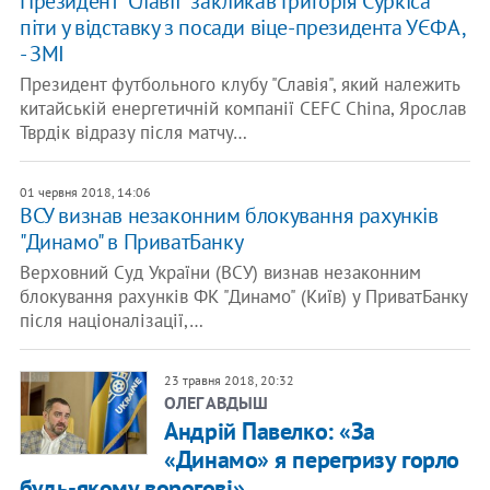
Президент "Славії" закликав Григорія Суркіса
піти у відставку з посади віце-президента УЄФА,
- ЗМІ
Президент футбольного клубу "Славія", який належить
китайській енергетичній компанії CEFC China, Ярослав
Тврдік відразу після матчу…
01 червня 2018, 14:06
ВСУ визнав незаконним блокування рахунків
"Динамо" в ПриватБанку
Верховний Суд України (ВСУ) визнав незаконним
блокування рахунків ФК "Динамо" (Київ) у ПриватБанку
після націоналізації,…
23 травня 2018, 20:32
ОЛЕГ АВДЫШ
Андрій Павелко: «За
«Динамо» я перегризу горло
будь-якому ворогові»