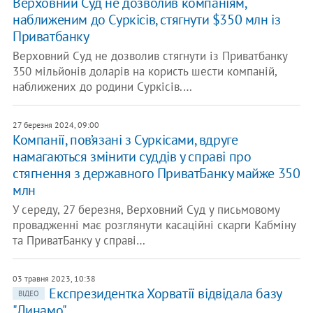
Верховний Суд не дозволив компаніям,
наближеним до Суркісів, стягнути $350 млн із
Приватбанку
Верховний Суд не дозволив стягнути із Приватбанку
350 мільйонів доларів на користь шести компаній,
наближених до родини Суркісів.…
27 березня 2024, 09:00
Компанії, пов’язані з Суркісами, вдруге
намагаються змінити суддів у справі про
стягнення з державного ПриватБанку майже 350
млн
У середу, 27 березня, Верховний Суд у письмовому
провадженні має розглянути касаційні скарги Кабміну
та ПриватБанку у справі…
03 травня 2023, 10:38
Експрезидентка Хорватії відвідала базу
ВІДЕО
"Динамо"