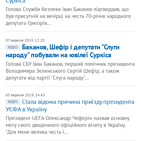
Суркіса
Голова Служби безпеки Іван Баканов підтвердив, що
був присутній на вечірці на честь 70-річчя народного
депутата Григорія…
07 вересня 2019, 12:20
Баканов, Шефір і депутати "Слуги
ВІДЕО
народу" побували на ювілеї Суркіса
Голова СБУ Іван Баканов, перший помічник президента
Володимира Зеленського Сергій Шефір, а також
депутати від партії "Слуга народу"…
05 вересня 2019, 14:43
Стала відома причина приїзду президента
ВІДЕО
УЄФА в Україну
Президент UEFA Олександр Чеферін назвав основну
мету свого дводенного офіційного візиту в Україну.
"Для мене велика честь і…