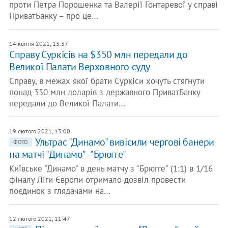
проти Петра Порошенка та Валерії Гонтаревої у справі
ПриватБанку – про це…
14 квітня 2021, 13:37
Справу Суркісів на $350 млн передали до
Великої Палати Верховного суду
Справу, в межах якої брати Суркіси хочуть стягнути
понад 350 млн доларів з державного ПриватБанку
передали до Великої Палати…
19 лютого 2021, 13:00
Ультрас "Динамо" вивісили чергові банери
ФОТО
на матчі "Динамо" - "Брюгге"
Київське "Динамо" в день матчу з "Брюгге" (1:1) в 1/16
фіналу Ліги Європи отримало дозвіл провести
поєдинок з глядачами на…
12 лютого 2021, 11:47