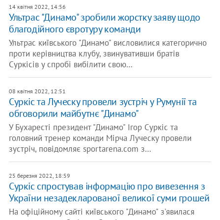
14 квітня 2022, 14:56
Ультрас "Динамо" зробили жорстку заяву щодо
благодійного євротуру команди
Ультрас київського "Динамо" висловилися категорично
проти керівництва клубу, звинувативши братів
Суркісів у спробі вибілити свою…
08 квітня 2022, 12:51
Суркіс та Луческу провели зустріч у Румунії та
обговорили майбутнє "Динамо"
У Бухаресті президент "Динамо" Ігор Суркіс та
головний тренер команди Мірча Луческу провели
зустріч, повідомляє sportarena.com з…
25 березня 2022, 18:59
Суркіс спростував інформацію про вивезення з
України незадекларованої великої суми грошей
На офіційному сайті київського "Динамо" з'явилася