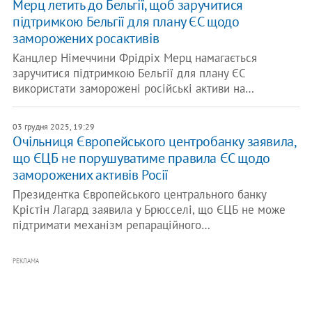
Мерц летить до Бельгії, щоб заручитися
підтримкою Бельгії для плану ЄС щодо
заморожених росактивів
Канцлер Німеччини Фрідріх Мерц намагається
заручитися підтримкою Бельгії для плану ЄС
використати заморожені російські активи на…
03 грудня 2025, 19:29
Очільниця Європейського центробанку заявила,
що ЄЦБ не порушуватиме правила ЄС щодо
заморожених активів Росії
Президентка Європейського центрального банку
Крістін Лагард заявила у Брюсселі, що ЄЦБ не може
підтримати механізм репараційного…
РЕКЛАМА