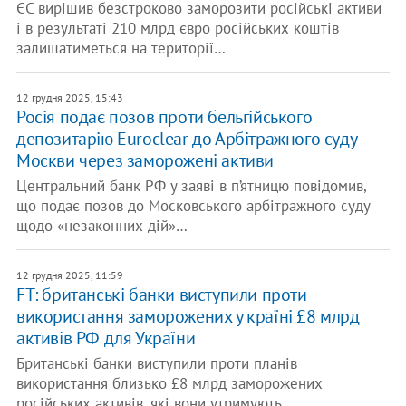
ЄС вирішив безстроково заморозити російські активи
і в результаті 210 млрд євро російських коштів
залишатиметься на території…
12 грудня 2025, 15:43
Росія подає позов проти бельгійського
депозитарію Euroclear до Арбітражного суду
Москви через заморожені активи
Центральний банк РФ у заяві в п’ятницю повідомив,
що подає позов до Московського арбітражного суду
щодо «незаконних дій»…
12 грудня 2025, 11:59
FT: британські банки виступили проти
використання заморожених у країні £8 млрд
активів РФ для України
Британські банки виступили проти планів
використання близько £8 млрд заморожених
російських активів, які вони утримують,…