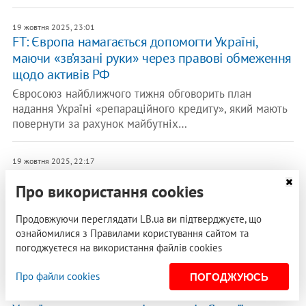
19 жовтня 2025, 23:01
FT: Європа намагається допомогти Україні,
маючи «зв’язані руки» через правові обмеження
щодо активів РФ
Євросоюз найближчого тижня обговорить план
надання Україні «репараційного кредиту», який мають
повернути за рахунок майбутніх…
19 жовтня 2025, 22:17
Глава Євроцентробанку: використання
Про використання cookies
заморожених активів РФ можливе лише за
спільного рішення всіх країн
Продовжуючи переглядати LB.ua ви підтверджуєте, що
Очільниця Європейського центрального банку Крістін
ознайомилися з Правилами користування сайтом та
Лагард заявила, що використання заморожених
погоджуєтеся на використання файлів cookies
російських активів для допомоги…
Про файли cookies
ПОГОДЖУЮСЬ
17 жовтня 2025, 20:21