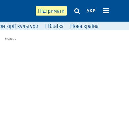
Підтримати
УКР
риторії культури
LB.talks
Нова країна
РЕКЛАМА