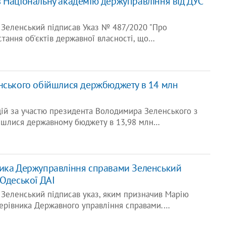
 Національну академію держуправління від ДУС
Зеленський підписав Указ № 487/2020 "Про
тання об'єктів державної власності, що…
нського обійшлися держбюджету в 14 млн
цій за участю президента Володимира Зеленського з
ійшлися державному бюджету в 13,98 млн…
ика Держуправління справами Зеленський
 Одеської ДАІ
Зеленський підписав указ, яким призначив Марію
керівника Державного управління справами.…