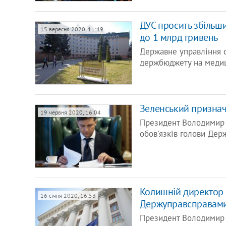
ДУС просить збільш
15 вересня 2020, 11:49
до 1 млрд гривень
Державне управління с
держбюджету на медиц
Зеленський признач
19 червня 2020, 16:04
Президент Володимир 
обов'язків голови Дер
Колишній директор 
16 січня 2020, 16:53
Держуправсправам
Президент Володимир 