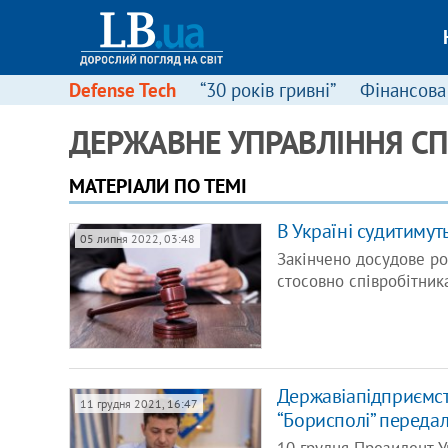
Defense Tech
“30 років гривні”
Фінансова
ДЕРЖАВНЕ УПРАВЛІННЯ С
МАТЕРІАЛИ ПО ТЕМІ
В Україні судитимут
05 липня 2022, 03:48
Закінчено досудове ро
стосовно співробітни
Державіапідприємст
11 грудня 2021, 16:47
“Борисполі” переда