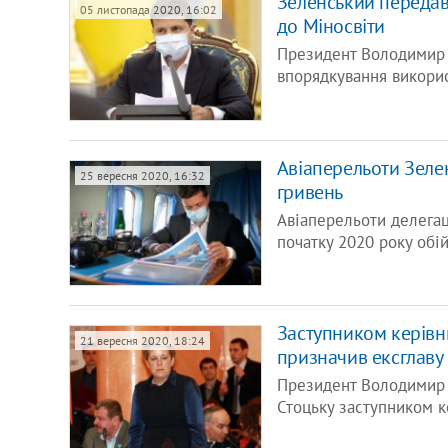
Зеленський передав
05 листопада 2020, 16:02
до Міносвіти
Президент Володимир 
впорядкування викорис
Авіаперельоти Зеле
25 вересня 2020, 16:32
гривень
Авіаперельоти делега
початку 2020 року об
Заступником керівн
21 вересня 2020, 18:24
призначив ексглаву
Президент Володимир 
Стоцьку заступником 