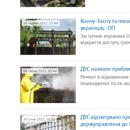
Кончу-Заспу та пів
16 червня 2021, 13:49
українців, - ОП
Заступник керівника 
відкриття доступу гро
ДУС назвало прибли
08 квітня 2021, 00:44
Ремонт й відновлення 
пошкодженої після акц
ДУС відзвітувало пр
30 січня 2021, 16:00
держуправління до 