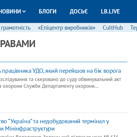
НОВИНИ
БЛОГИ
ДОСЬЄ
LB.LIVE
 грамотність
«Епіцентр виробників»
CultHub
Те
ПРАВАМИ
ь працівника УДО, який перейшов на бік ворога
зслідування та скеровано до суду обвинувальний акт
ка охорони Служби Департаменту охорони…
во “Україна” та недобудований термінал у
ли Мінінфраструктури