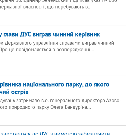
України Володимир Зеленський підписав указ № 636
 державної власності, що перебувають в…
 глави ДУС виграв чинний керівник
ви Державного управління справами виграв чинний
. Про це повідомляється в розпорядженні…
рівника національного парку, до якого
чий острів
увань затримало в.о. генерального директора Азово-
ного природного парку Олега Бандуріна…
 звертається до ДУС з вимогою забезпечити