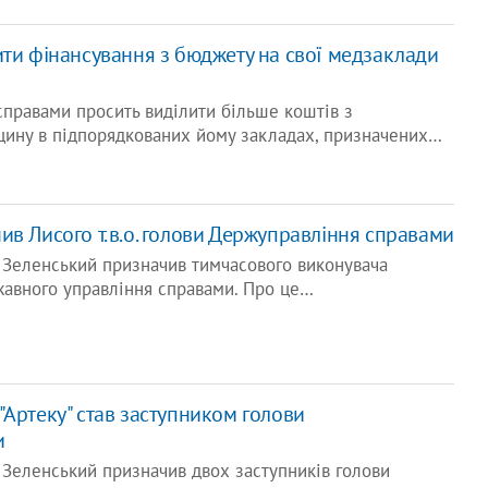
ити фінансування з бюджету на свої медзаклади
правами просить виділити більше коштів з
ину в підпорядкованих йому закладах, призначених…
ив Лисого т.в.о. голови Держуправління справами
Зеленський призначив тимчасового виконувача
жавного управління справами. Про це…
"Артеку" став заступником голови
и
Зеленський призначив двох заступників голови