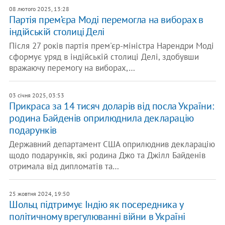
08 лютого 2025, 13:28
Партія прем’єра Моді перемогла на виборах в
індійській столиці Делі
Після 27 років партія прем'єр-міністра Нарендри Моді
сформує уряд в індійській столиці Делі, здобувши
вражаючу перемогу на виборах,…
03 січня 2025, 03:53
Прикраса за 14 тисяч доларів від посла України:
родина Байденів оприлюднила декларацію
подарунків
Державний департамент США оприлюднив декларацію
щодо подарунків, які родина Джо та Джілл Байденів
отримала від дипломатів та…
25 жовтня 2024, 19:50
Шольц підтримує Індію як посередника у
політичному врегулюванні війни в Україні