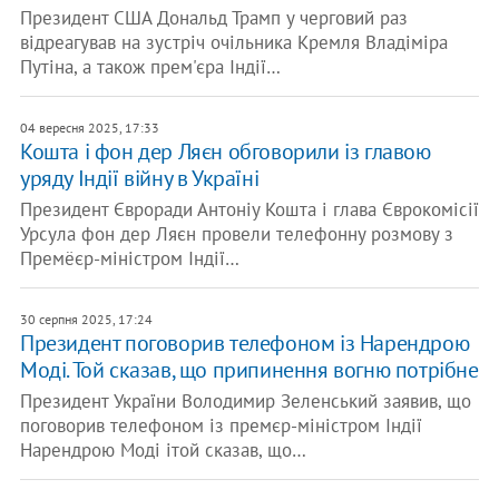
Президент США Дональд Трамп у черговий раз
відреагував на зустріч очільника Кремля Владіміра
Путіна, а також прем'єра Індії…
04 вересня 2025, 17:33
Кошта і фон дер Ляєн обговорили із главою
уряду Індії війну в Україні
Президент Євроради Антоніу Кошта і глава Єврокомісії
Урсула фон дер Ляєн провели телефонну розмову з
Премёєр-міністром Індії…
30 серпня 2025, 17:24
Президент поговорив телефоном із Нарендрою
Моді. Той сказав, що припинення вогню потрібне
Президент України Володимир Зеленський заявив, що
поговорив телефоном із премєр-міністром Індії
Нарендрою Моді ітой сказав, що…