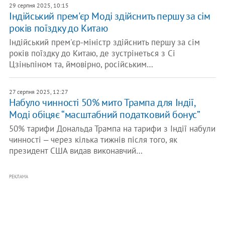
29 серпня 2025, 10:15
Індійський прем'єр Моді здійснить першу за сім
років поїздку до Китаю
Індійський прем'єр-міністр здійснить першу за сім
років поїздку до Китаю, де зустрінеться з Сі
Цзіньпіном та, ймовірно, російським…
27 серпня 2025, 12:27
Набуло чинності 50% мито Трампа для Індії,
Моді обіцяє “масштабний податковий бонус”
50% тарифи Дональда Трампа на тарифи з Індії набули
чинності ‒ через кілька тижнів після того, як
президент США видав виконавчий…
РЕКЛАМА