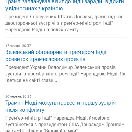
Трамп запланував візит до Індії заради "відлиги"
у відносинах з країною
Президент Сполучених Штатів Дональд Трамп під час
двосторонньої зустрічі з прем'єр-міністром Індії
Нарендрою Моді на полях саміту…
17 червня, 20:37
Зеленський обговорив із прем’єром Індії
розвиток промислових проєктів
Президент України Володимир Зеленський провів
зустріч із прем’єр-міністром Індії Нарендрою Моді. Як
ідеться на сайті глави…
10 червня, 20:23
Трамп і Моді можуть провести першу зустріч
після конфлікту
Прем'єр-міністр Індії Нарендра Моді, ймовірно,
зустрінеться з президентом США Дональдом Трампом
на саміті лідерів "Великої сімки"…