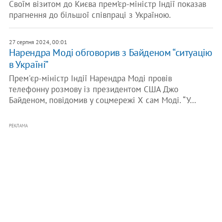
Своїм візитом до Києва прем’єр-міністр Індії показав
прагнення до більшої співпраці з Україною.
27 серпня 2024, 00:01
Нарендра Моді обговорив з Байденом “ситуацію
в Україні”
Прем'єр-міністр Індії Нарендра Моді провів
телефонну розмову із президентом США Джо
Байденом, повідомив у соцмережі Х сам Моді. “У…
РЕКЛАМА