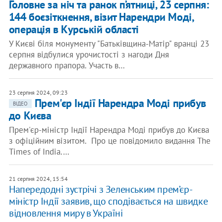
Головне за ніч та ранок п’ятниці, 23 серпня:
144 боєзіткнення, візит Нарендри Моді,
операція в Курській області
У Києві біля монументу "Батьківщина-Матір" вранці 23
серпня відбулися урочистості з нагоди Дня
державного прапора. Участь в…
23 серпня 2024, 09:23
Прем'єр Індії Нарендра Моді прибув
ВІДЕО
до Києва
Прем'єр-міністр Індії Нарендра Моді прибув до Києва
з офіційним візитом. Про це повідомило видання The
Times of India.…
21 серпня 2024, 15:54
Напередодні зустрічі з Зеленським прем’єр-
міністр Індії заявив, що сподівається на швидке
відновлення миру в Україні