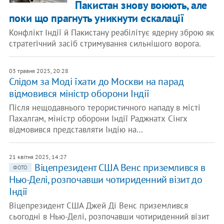
Пакистан знову воюють, але
поки що прагнуть уникнути ескалації
Конфлікт Індії й Пакистану реабілітує ядерну зброю як
стратегічний засіб стримування сильнішого ворога.
03 травня 2025, 20:28
Слідом за Моді їхати до Москви на парад
відмовився міністр оборони Індії
Після нещодавнього терористичного нападу в місті
Пахалгам, міністр оборони Індії Раджнатх Сінгх
відмовився представляти Індію на…
21 квітня 2025, 14:27
Віцепрезидент США Венс приземлився в
ФОТО
Нью-Делі, розпочавши чотириденний візит до
Індії
Віцепрезидент США Джей Ді Венс приземлився
сьогодні в Нью-Делі, розпочавши чотириденний візит