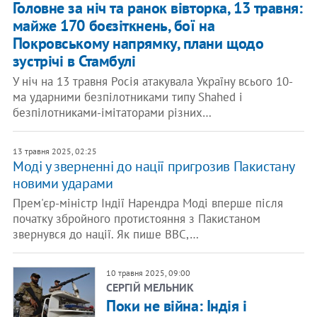
Головне за ніч та ранок вівторка, 13 травня:
майже 170 боєзіткнень, бої на
Покровському напрямку, плани щодо
зустрічі в Стамбулі
У ніч на 13 травня Росія атакувала Україну всього 10-
ма ударними безпілотниками типу Shahed і
безпілотниками-імітаторами різних…
13 травня 2025, 02:25
Моді у зверненні до нації пригрозив Пакистану
новими ударами
Прем'єр-міністр Індії Нарендра Моді вперше після
початку збройного протистояння з Пакистаном
звернувся до нації. Як пише BBC,…
10 травня 2025, 09:00
СЕРГІЙ МЕЛЬНИК
​Поки не війна: Індія і