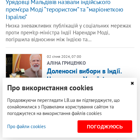
Урядовці Мальдівів назвали індійського
прем’єра Моді “терористом” та “маріонеткою
Ізраїлю”
Низка зневажливих публікацій у соціальних мережах
проти прем’єр-міністра Індії Нарендри Моді,
погіршила відносини між Індією та…
02 січня 2024, 07:00
АЛІНА ГРИЦЕНКО
Доленосні вибори в Індії.
Чого чекати Україні
Про використання cookies
Цілком вірогідно, що увага індійського істеблішменту
до України зросте. Аби не відставати від конкурента,
Продовжуючи переглядати LB.ua ви підтверджуєте, що
Пекіна, Нью-Делі…
ознайомилися з Правилами користування сайтом та
погоджуєтеся на використання файлів cookies
19 грудня 2023, 11:03
У парламенті Індії від роботи відсторонили 79
Про файли cookies
ПОГОДЖУЮСЬ
опозиційних депутатів