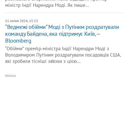
міністр Індії Нарендра Моді. Як пише…
11 липня 2024, 15:13
“Ведмежі обійми” Моді з Путіним роздратували
команду Байдена, яка підтримує Київ, ‒
Bloomberg
“Обійми” прем’єр-міністра Індії Нарендри Моді з
Володимиром Путіним роздратували посадовців США,
які зробили тісніші зв’язки з цією…
РЕКЛАМА