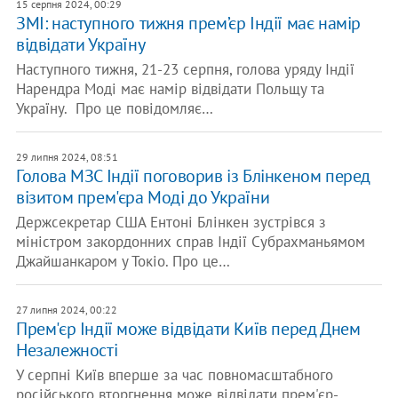
15 серпня 2024, 00:29
ЗМІ: наступного тижня прем’єр Індії має намір
відвідати Україну
Наступного тижня, 21-23 серпня, голова уряду Індії
Нарендра Моді має намір відвідати Польщу та
Україну. Про це повідомляє…
29 липня 2024, 08:51
​Голова МЗС Індії поговорив із Блінкеном перед
візитом прем'єра Моді до України
Держсекретар США Ентоні Блінкен зустрівся з
міністром закордонних справ Індії Субрахманьямом
Джайшанкаром у Токіо. Про це…
27 липня 2024, 00:22
Прем'єр Індії може відвідати Київ перед Днем
Незалежності
У серпні Київ вперше за час повномасштабного
російського вторгнення може відвідати прем'єр-