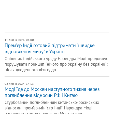
11 липня 2024, 04:00
Прем'єр Індії готовий підтримати "швидке
відновлення миру" в Україні
Очільник індійського уряду Нарендра Моді продовжує
порушувати принцип "нічого про Україну без України":
після дводенного візиту до…
02 липня 2024, 14:13
Моді їде до Москви наступного тижня через
поглиблення відносин РФ і Китаю
Стурбований поглибленням китайсько-російських
відносин, прем’єр-міністр Індії Нарендра Моді
наступного тижня прямує до Москви для…