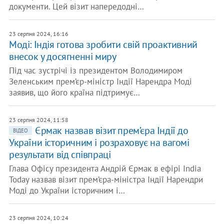
документи. Цей візит напередодні…
23 серпня 2024, 16:16
Моді: Індія готова зробити свій проактивний
внесок у досягненні миру
Під час зустрічі із президентом Володимиром
Зеленським прем’єр-міністр Індії Нарендра Моді
заявив, що його країна підтримує…
23 серпня 2024, 11:58
Єрмак назвав візит прем’єра Індії до
ВІДЕО
України історичним і розраховує на вагомі
результати від співпраці
Глава Офісу президента Андрій Єрмак в ефірі India
Today назвав візит прем’єра-міністра Індії Нарендри
Моді до України історичним і…
23 серпня 2024, 10:24