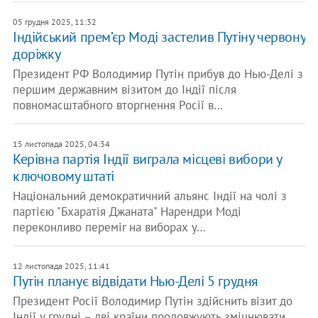
05 грудня 2025, 11:32
Індійський прем’єр Моді застелив Путіну червону
доріжку
Президент РФ Володимир Путін прибув до Нью-Делі з
першим державним візитом до Індії після
повномасштабного вторгнення Росії в…
15 листопада 2025, 04:34
Керівна партія Індії виграла місцеві вибори у
ключовому штаті
Національний демократичний альянс Індії на чолі з
партією "Бхаратія Джаната" Нарендри Моді
переконливо переміг на виборах у…
12 листопада 2025, 11:41
Путін планує відвідати Нью-Делі 5 грудня
Президент Росії Володимир Путін здійснить візит до
Індії у грудні – дві країни продовжують зміцнювати