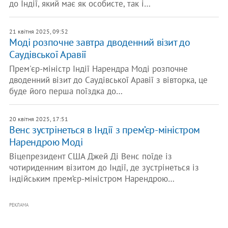
до Індії, який має як особисте, так і…
21 квітня 2025, 09:52
Моді розпочне завтра дводенний візит до
Саудівської Аравії
Прем'єр-міністр Індії Нарендра Моді розпочне
дводенний візит до Саудівської Аравії з вівторка, це
буде його перша поїздка до…
20 квітня 2025, 17:51
Венс зустрінеться в Індії з прем’єр-міністром
Нарендрою Моді
Віцепрезидент США Джей Ді Венс поїде із
чотириденним візитом до Індії, де зустрінеться із
індійським прем’єр-міністром Нарендрою…
РЕКЛАМА