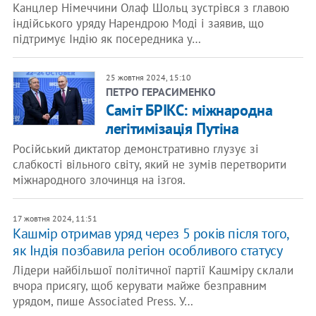
Канцлер Німеччини Олаф Шольц зустрівся з главою
індійського уряду Нарендрою Моді і заявив, що
підтримує Індію як посередника у…
25 жовтня 2024, 15:10
ПЕТРО ГЕРАСИМЕНКО
​Саміт БРІКС: міжнародна
легітимізація Путіна
Російський диктатор демонстративно глузує зі
слабкості вільного світу, який не зумів перетворити
міжнародного злочинця на ізгоя.
17 жовтня 2024, 11:51
Кашмір отримав уряд через 5 років після того,
як Індія позбавила регіон особливого статусу
Лідери найбільшої політичної партії Кашміру склали
вчора присягу, щоб керувати майже безправним
урядом, пише Associated Press. У…