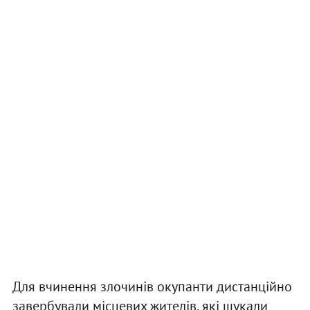
Для вчинення злочинів окупанти дистанційно
завербували місцевих жителів, які шукали