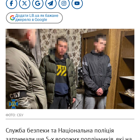
Додати LB.ua як бажане
джерело в Google
ФОТО: СБУ
Служба безпеки та Національна поліція
затримали ще 5-х ворожих поплічників, які на