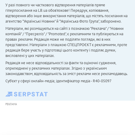
У разі повного чи часткового відтворення матеріалів пряме
гіперпосилання на LB.ua обов'язкове! Передрук, копіювання,
відтворення або інше використання матеріалів, що містять посилання на
агентство "Українськi Новини" й "Українська Фото Група", заборонено.
Матеріали, які розміщуються на сайті з позначкою "Реклама" / "Новини
компаній" / "Пресреліз" / "Promoted", є рекламними та публікуються на
правах реклами. Редакція може не поділяти погляди, які в них
представлені. Матеріали з плашкою СПЕЦПРОЄКТ є рекламними, проте
редакція бере участь у підготовці цього контенту і поділяє думки,
висловлені у цих матеріалах.
Редакція не несе відповідальності за факти та оціночні судження,
оприлюднені у рекламних матеріалах. Згідно з українським
законодавством, відповідальність за зміст реклами несе рекламодавець.
Cуб'єкт у сфері онлайн-медіа; ідентифікатор медіа - R40-05097
РЕКЛАМА