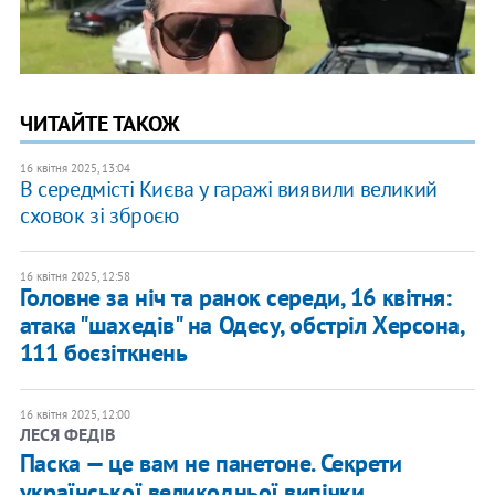
ЧИТАЙТЕ ТАКОЖ
16 квітня 2025, 13:04
В середмісті Києва у гаражі виявили великий
сховок зі зброєю
16 квітня 2025, 12:58
Головне за ніч та ранок середи, 16 квітня:
атака "шахедів" на Одесу, обстріл Херсона,
111 боєзіткнень
16 квітня 2025, 12:00
ЛЕСЯ ФЕДІВ
Паска — це вам не панетоне. Секрети
української великодньої випічки