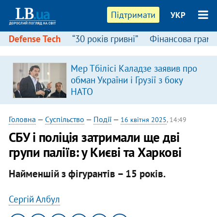
Підтримати
УКР
Defense Tech
“30 років гривні”
Фінансова грамо
Мер Тбілісі Каладзе заявив про
обман України і Грузії з боку
НАТО
Головна
—
Суспільство
—
Події
—
16 квітня 2025
, 14:49
СБУ і поліція затримали ще дві
групи паліїв: у Києві та Харкові
Найменшій з фігурантів – 15 років.
Сергій Албул