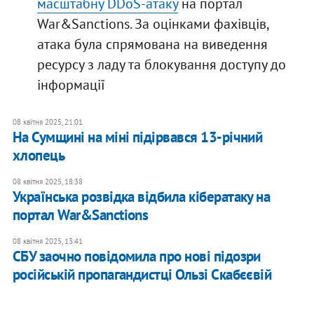
масштабну DDoS-атаку
на портал
War&Sanctions. За оцінками фахівців,
атака була спрямована на виведення
ресурсу з ладу та блокування доступу до
інформації
08 квітня 2025, 21:01
На Сумщині на міні підірвався 13-річний
хлопець
08 квітня 2025, 18:38
Українська розвідка відбила кібератаку на
портал War&Sanctions
08 квітня 2025, 13:41
СБУ заочно повідомила про нові підозри
російській пропагандистці Ользі Скабєєвій