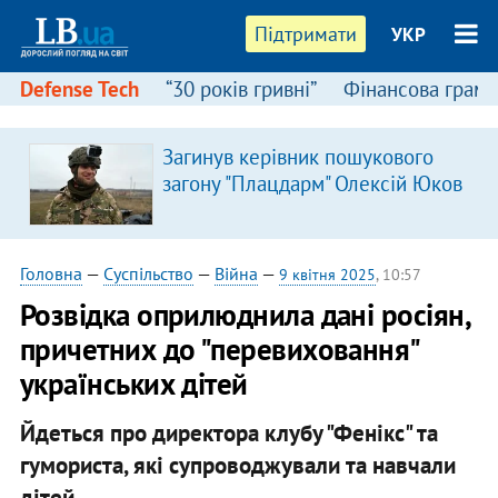
Підтримати
УКР
Defense Tech
“30 років гривні”
Фінансова грамо
Загинув керівник пошукового
загону "Плацдарм" Олексій Юков
Головна
—
Суспільство
—
Війна
—
9 квітня 2025
, 10:57
Розвідка оприлюднила дані росіян,
причетних до "перевиховання"
українських дітей
Йдеться про директора клубу "Фенікс" та
гумориста, які супроводжували та навчали
дітей.