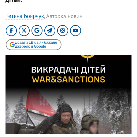
Тетяна Боярчук
, Авторка новин
Додати LB.ua як бажане
джерело в Google