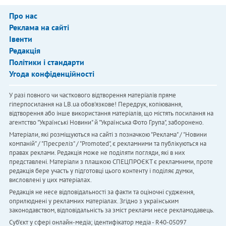
Про нас
Реклама на сайті
Івенти
Редакція
Політики і стандарти
Угода конфіденційності
У разі повного чи часткового відтворення матеріалів пряме
гіперпосилання на LB.ua обов'язкове! Передрук, копіювання,
відтворення або інше використання матеріалів, що містять посилання на
агентство "Українськi Новини" й "Українська Фото Група", заборонено.
Матеріали, які розміщуються на сайті з позначкою "Реклама" / "Новини
компаній" / "Пресреліз" / "Promoted", є рекламними та публікуються на
правах реклами. Редакція може не поділяти погляди, які в них
представлені. Матеріали з плашкою СПЕЦПРОЄКТ є рекламними, проте
редакція бере участь у підготовці цього контенту і поділяє думки,
висловлені у цих матеріалах.
Редакція не несе відповідальності за факти та оціночні судження,
оприлюднені у рекламних матеріалах. Згідно з українським
законодавством, відповідальність за зміст реклами несе рекламодавець.
Cуб'єкт у сфері онлайн-медіа; ідентифікатор медіа - R40-05097