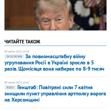
ЧИТАЙТЕ ТАКОЖ
09 квітня 2025, 10:50
За повномасштабну війну
ЕКСКЛЮЗИВ
угруповання Росії в Україні зросло в 5
разів. Щомісяця вона набирає по 8-9 тисяч
09 квітня 2025, 10:41
Генштаб: Повітряні сили 7 квітня
ВІДЕО
знищили пункт управління артполку ворога
на Херсонщині