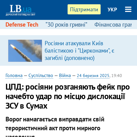
Підтримати
УКР
Defense Tech
“30 років гривні”
Фінансова грамо
Росіяни атакували Київ
я
балістикою і "Цирконами", є
загиблі (доповнено)
Головна
—
Суспільство
—
Війна
—
24 березня 2025
, 19:40
ЦПД: росіяни розганяють фейк про
начебто удар по місцю дислокації
ЗСУ в Сумах
Ворог намагається виправдати свій
терористичний акт проти мирного
населення.