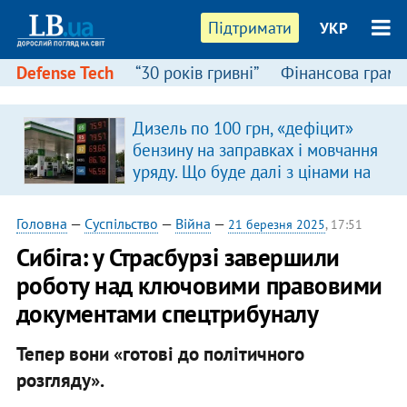
Підтримати
УКР
Defense Tech
“30 років гривні”
Фінансова грамо
Дизель по 100 грн, «дефіцит»
бензину на заправках і мовчання
уряду. Що буде далі з цінами на
пальне?
Головна
—
Суспільство
—
Війна
—
21 березня 2025
, 17:51
Сибіга: у Страсбурзі завершили
роботу над ключовими правовими
документами спецтрибуналу
Тепер вони «готові до політичного
розгляду».