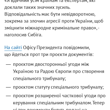
«Я вдячний усім країнам та експертам, які
доклали таких значних зусиль.
Відповідальність має бути невідворотною,
зокрема за злочин агресії проти України, щоб
зміцнити міжнародне кримінальне право», -
наголосив Сибіга.
На сайті
Офісу Президента повідомили,
що йдеться прот три проєкти документів:
проєктом двосторонньої угоди між
Україною та Радою Європи про створення
cпеціального трибуналу;
проєктом статуту cпеціального трибуналу;
проєктом розширеної часткової угоди про
керування спеціальним трибуналом. Тепер
ці три документи будуть подані на