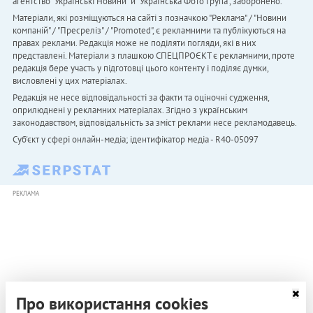
агентство "Українськi Новини" й "Українська Фото Група", заборонено.
Матеріали, які розміщуються на сайті з позначкою "Реклама" / "Новини
компаній" / "Пресреліз" / "Promoted", є рекламними та публікуються на
правах реклами. Редакція може не поділяти погляди, які в них
представлені. Матеріали з плашкою СПЕЦПРОЄКТ є рекламними, проте
редакція бере участь у підготовці цього контенту і поділяє думки,
висловлені у цих матеріалах.
Редакція не несе відповідальності за факти та оціночні судження,
оприлюднені у рекламних матеріалах. Згідно з українським
законодавством, відповідальність за зміст реклами несе рекламодавець.
Cуб'єкт у сфері онлайн-медіа; ідентифікатор медіа - R40-05097
РЕКЛАМА
Про використання cookies