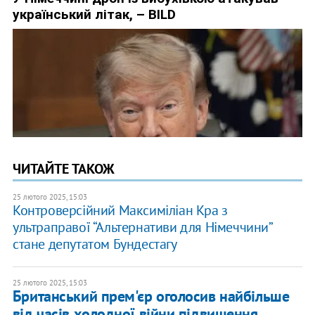
ЧИТАЙТЕ ТАКОЖ
25 лютого 2025, 15:03
Контроверсійний Максиміліан Кра з
ультраправої “Альтернативи для Німеччини”
стане депутатом Бундестагу
25 лютого 2025, 15:03
Британський прем'єр оголосив найбільше
від часів холодної війни підвищення