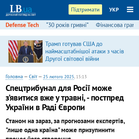
Підтримати
УКР
Defense Tech
“30 років гривні”
Фінансова грамо
Трамп готував США до
в
наймасштабнішої атаки з часів
Другої світової війни
Головна
—
Світ
—
25 лютого 2025
, 15:13
Спецтрибунал для Росії може
з’явитися вже у травні, - постпред
України в Раді Європи
Станом на зараз, за прогнозами експертів,
"лише одна країна" може призупинити
процес його створення.