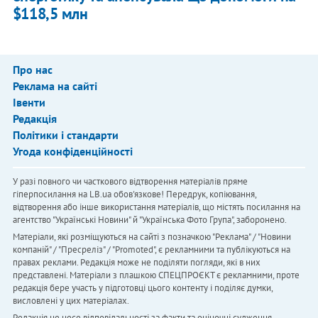
$118,5 млн
Про нас
Реклама на сайті
Івенти
Редакція
Політики і стандарти
Угода конфіденційності
У разі повного чи часткового відтворення матеріалів пряме
гіперпосилання на LB.ua обов'язкове! Передрук, копіювання,
відтворення або інше використання матеріалів, що містять посилання на
агентство "Українськi Новини" й "Українська Фото Група", заборонено.
Матеріали, які розміщуються на сайті з позначкою "Реклама" / "Новини
компаній" / "Пресреліз" / "Promoted", є рекламними та публікуються на
правах реклами. Редакція може не поділяти погляди, які в них
представлені. Матеріали з плашкою СПЕЦПРОЄКТ є рекламними, проте
редакція бере участь у підготовці цього контенту і поділяє думки,
висловлені у цих матеріалах.
Редакція не несе відповідальності за факти та оціночні судження,