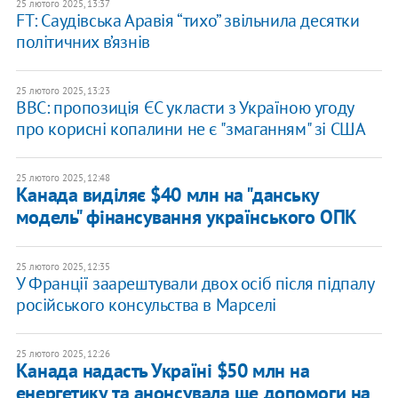
25 лютого 2025, 13:37
FT: Саудівська Аравія “тихо” звільнила десятки
політичних в’язнів
25 лютого 2025, 13:23
BBC: пропозиція ЄС укласти з Україною угоду
про корисні копалини не є "змаганням" зі США
25 лютого 2025, 12:48
Канада виділяє $40 млн на "данську
модель" фінансування українського ОПК
25 лютого 2025, 12:35
У Франції заарештували двох осіб після підпалу
російського консульства в Марселі
25 лютого 2025, 12:26
Канада надасть Україні $50 млн на
енергетику та анонсувала ще допомоги на