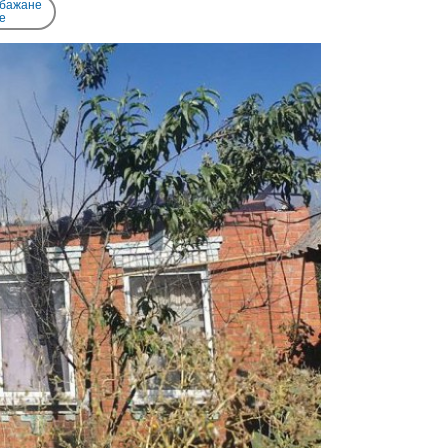
 бажане
e