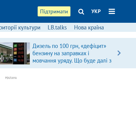
Підтримати
УКР
риторії культури
LB.talks
Нова країна
Дизель по 100 грн, «дефіцит»
бензину на заправках і
мовчання уряду. Що буде далі з
цінами на пальне?
РЕКЛАМА