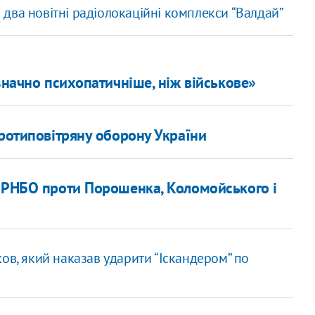
два новітні радіолокаційні комплекси “Валдай”
значно психопатичніше, ніж військове»
протиповітряну оборону України
ї РНБО проти Порошенка, Коломойського і
ов, який наказав ударити “Іскандером” по