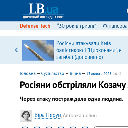
Defense Tech
“30 років гривні”
Фінансова
вив про
Росіяни атакували Київ
боку
балістикою і "Цирконами", є
загиблі (доповнено)
Головна
—
Суспільство
—
Війна
—
13 лютого 2025
, 16:41
Росіяни обстріляли Козачу
Через атаку постраждала одна людина.
Віра Перун
, Авторка новин