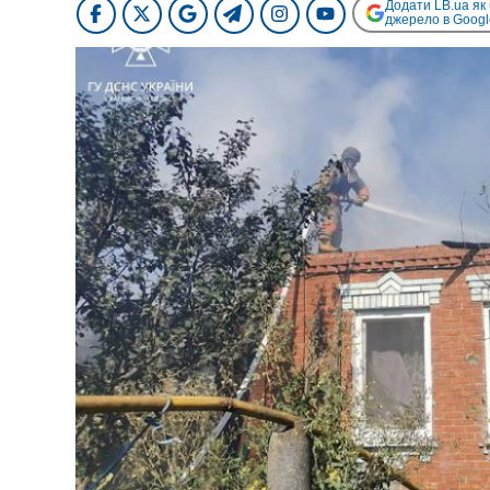
Додати LB.ua як
джерело в Googl