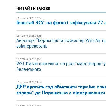
ЧИТАЙТЕ ТАКОЖ
13 лютого 2025, 16:27
Генштаб ЗСУ: на фронті зафіксували 72 а
13 лютого 2025, 15:55
Аеропорт “Бориспіль” та лоукостер Wizz Air
авіаперевезень
13 лютого 2025, 14:56
WSJ: Китай наполягає на ролі "миротворця" у
Зеленського
13 лютого 2025, 14:53
ДБР просить суд обмежити терміни озна
справи", де Порошенко є підозрюваним
13 лютого 2025, 14:53