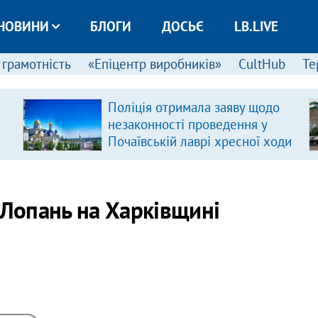
НОВИНИ
БЛОГИ
ДОСЬЄ
LB.LIVE
 грамотність
«Епіцентр виробників»
CultHub
Те
Поліція отримала заяву щодо
незаконності проведення у
Почаївській лаврі хресної ходи
 Лопань на Харківщині