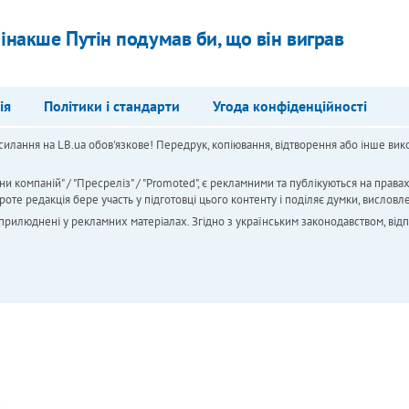
інакше Путін подумав би, що він виграв
ія
Політики і стандарти
Угода конфіденційності
силання на LB.ua обов'язкове! Передрук, копіювання, відтворення або інше вико
ни компаній" / "Пресреліз" / "Promoted", є рекламними та публікуються на права
 редакція бере участь у підготовці цього контенту і поділяє думки, висловле
 оприлюднені у рекламних матеріалах. Згідно з українським законодавством, від