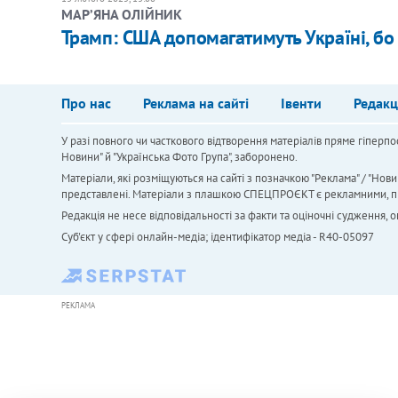
МАРʼЯНА ОЛІЙНИК
Трамп: США допомагатимуть Україні, бо 
Про нас
Реклама на сайті
Івенти
Редакц
У разі повного чи часткового відтворення матеріалів пряме гіперпо
Новини" й "Українська Фото Група", заборонено.
Матеріали, які розміщуються на сайті з позначкою "Реклама" / "Нови
представлені. Матеріали з плашкою СПЕЦПРОЄКТ є рекламними, проте
Редакція не несе відповідальності за факти та оціночні судження,
Cуб'єкт у сфері онлайн-медіа; ідентифікатор медіа - R40-05097
РЕКЛАМА