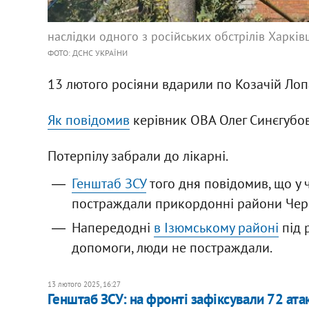
наслідки одного з російських обстрілів Харкі
ФОТО: ДСНС УКРАЇНИ
13 лютого росіяни вдарили по Козачій Лоп
Як повідомив
керівник ОВА Олег Синєгубов
Потерпілу забрали до лікарні.
Генштаб ЗСУ
того дня повідомив, що у ч
постраждали прикордонні райони Черн
Напередодні
в Ізюмському районі
під 
допомоги, люди не постраждали.
13 лютого 2025, 16:27
Генштаб ЗСУ: на фронті зафіксували 72 атак