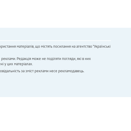
ристання матеріалів, що містять посилання на агентство "Українськi
х реклами. Редакція може не поділяти погляди, які в них
ні у цих матеріалах.
повідальність за зміст реклами несе рекламодавець.