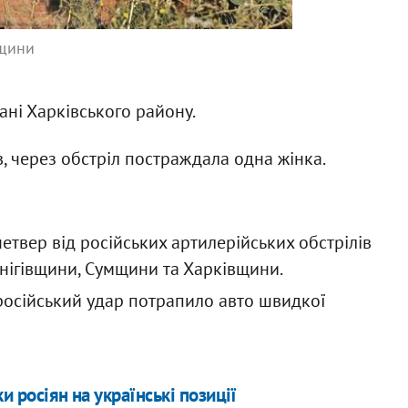
вщини
ані Харківського району.
, через обстріл постраждала одна жінка.
етвер від російських артилерійських обстрілів
ігівщини, Сумщини та Харківщини.
російський удар потрапило авто швидкої
и росіян на українські позиції