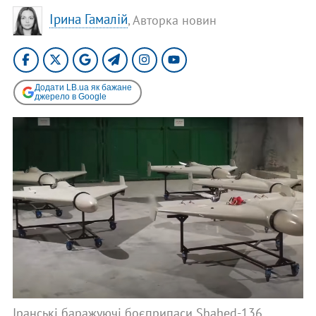
Ірина Гамалій
, Авторка новин
Додати LB.ua як бажане
джерело в Google
Іранські баражуючі боєприпаси Shahed-136