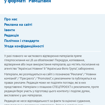
у форматі “Рамштайн”
Про нас
Реклама на сайті
Івенти
Редакція
Політики і стандарти
Угода конфіденційності
У разі повного чи часткового відтворення матеріалів пряме
гіперпосилання на LB.ua обов'язкове! Передрук, копіювання,
відтворення або інше використання матеріалів, що містять посилання на
агентство "Українськi Новини" й "Українська Фото Група", заборонено.
Матеріали, які розміщуються на сайті з позначкою "Реклама" / "Новини
компаній" / "Пресреліз" / "Promoted", є рекламними та публікуються на
правах реклами. Редакція може не поділяти погляди, які в них
представлені. Матеріали з плашкою СПЕЦПРОЄКТ є рекламними, проте
редакція бере участь у підготовці цього контенту і поділяє думки,
висловлені у цих матеріалах.
Редакція не несе відповідальності за факти та оціночні судження,