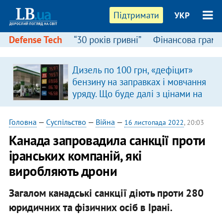
Підтримати
УКР
Defense Tech
“30 років гривні”
Фінансова грамо
Дизель по 100 грн, «дефіцит»
в
бензину на заправках і мовчання
уряду. Що буде далі з цінами на
пальне?
Головна
—
Суспільство
—
Війна
—
16 листопада 2022
, 20:03
Канада запровадила санкції проти
іранських компаній, які
виробляють дрони
Загалом канадські санкції діють проти 280
юридичних та фізичних осіб в Ірані.