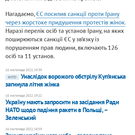
Нагадаємо,
ЄС посилив санкції проти Ірану
через жорстоке придушення протестів жінок.
Наразі перелік осіб та установ Ірану, на яких
поширюються санкції ЄС у зв’язку із
порушенням прав людини, включають 126
осіб та 11 установ.
16 листопада 2022, 19:39
Унаслідок ворожого обстрілу Куп’янська
ФОТО
загинула літня жінка
16 листопада 2022, 19:22
Україну мають запросити на засідання Ради
НАТО щодо падіння ракети в Польщі, –
Зеленський
16 листопада 2022, 18:59