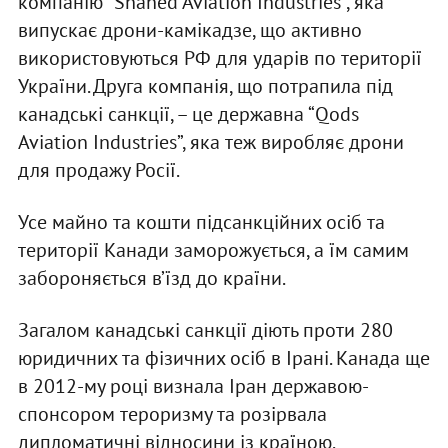
компанію “Shahed Aviation Industries”, яка
випускає дрони-камікадзе, що активно
використовуються РФ для ударів по території
України. Друга компанія, що потрапила під
канадські санкції, – це державна “Qods
Aviation Industries”, яка теж виробляє дрони
для продажу Росії.
Усе майно та кошти підсанкційних осіб та
території Канади заморожується, а їм самим
забороняється в’їзд до країни.
Загалом канадські санкції діють проти 280
юридичних та фізичних осіб в Ірані. Канада ще
в 2012-му році визнала Іран державою-
спонсором тероризму та розірвала
дипломатичні відносини із країною.