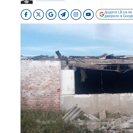
Додати LB.ua як
джерело в Googl