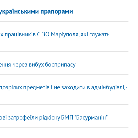
з українськими прапорами
 працівників СІЗО Маріуполя, які служать
нення через вибух боєприпасу
озрілих предметів і не заходити в адмінбудівлі, -
ові затрофеїли рідкісну БМП "Басурманін"