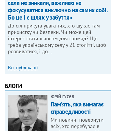
села не зникали, важливо не
фокусуватися виключно на самих собі.
Бо це і є шлях у забуття»
До сіл прикута увага тих, хто шукає там
прихистку чи безпеки. Чи може цей
інтерес стати шансом для громад? Що
треба українському селу у 21 столітті, щоб
розвиватися, і до…
Всі публікації
БЛОГИ
ЮРІЙ ГУСЄВ
Пам'ять, яка вимагає
справедливості
Ми повинні повернути
всіх, хто перебуває в