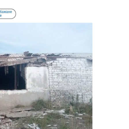
 бажане
e