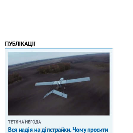
ПУБЛІКАЦІЇ
ТЕТЯНА НЕГОДА
Вся надія на діпстрайки. Чому просити