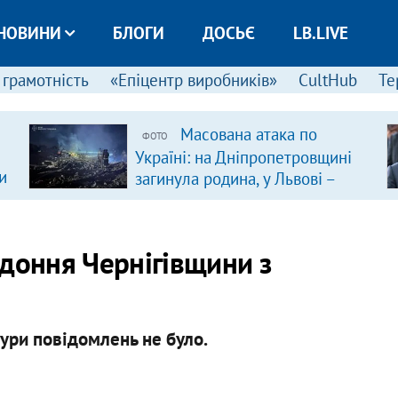
НОВИНИ
БЛОГИ
ДОСЬЄ
LB.LIVE
 грамотність
«Епіцентр виробників»
CultHub
Те
Масована атака по
ФОТО
Україні: на Дніпропетровщині
и
загинула родина, у Львові –
удар по багатоповерхівках
(доповнюється)
рдоння Чернігівщини з
ури повідомлень не було.