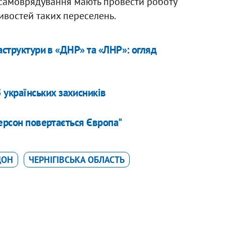
е самоврядування мають провести роботу
востей таких переселень.
аструктури в «ДНР» та «ЛНР»: огляд
5 українських захисників
Херсон повертається Європа"
ДОН
ЧЕРНІГІВСЬКА ОБЛАСТЬ