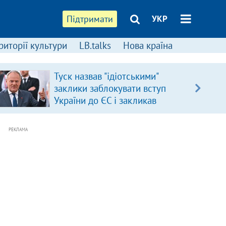
Підтримати
УКР
риторії культури
LB.talks
Нова країна
Туск назвав "ідіотськими"
заклики заблокувати вступ
України до ЄС і закликав
припинити антиукраїнську
риторику
РЕКЛАМА