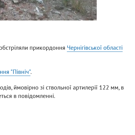
у обстріляли прикордоння
Чернігівської області
ня "Північ"
.
одів, ймовірно зі ствольної артилерії 122 мм, в
еться в повідомленні.