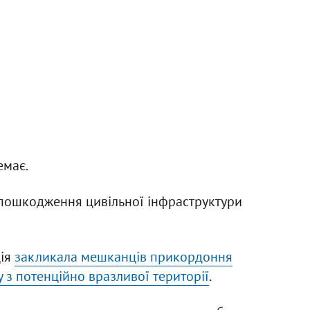
емає.
 пошкодження цивільної інфраструктури
ція
закликала мешканців прикордоння
 з потенційно вразливої території
.