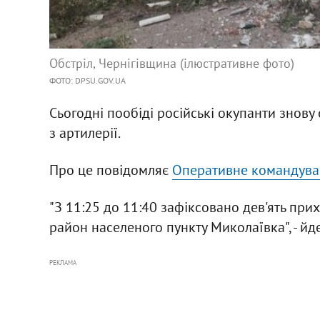
Обстріл, Чернігівщина (ілюстративне фото)
ФОТО: DPSU.GOV.UA
Сьогодні пообіді російські окупанти знов
з артилерії.
Про це повідомляє
Оперативне командуван
"З 11:25 до 11:40 зафіксовано дев'ять прих
район населеного пункту Миколаївка", - йд
РЕКЛАМА