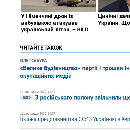
ЧИТАЙТЕ ТАКОЖ
ОЛЕГ САБУРА
«Велике будівництво» партії і трошки і
окупаційних медіа
11 листопада 2022, 14:45
З російського полону звільнили щ
ВІДЕО
11 листопада 2022, 14:37
Голова представництва ЄС: "З Україною в Хе