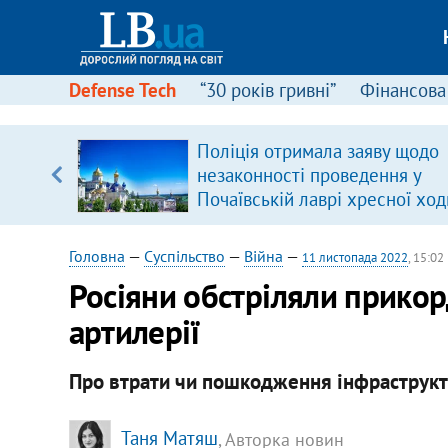
Defense Tech
“30 років гривні”
Фінансова
ою
Поліція отримала заяву щодо
пЛА. Є
незаконності проведення у
лено)
Почаївській лаврі хресної ход
Головна
—
Суспільство
—
Війна
—
11 листопада 2022
, 15:02
Росіяни обстріляли прико
артилерії
Про втрати чи пошкодження інфраструкт
Таня Матяш
, Авторка новин