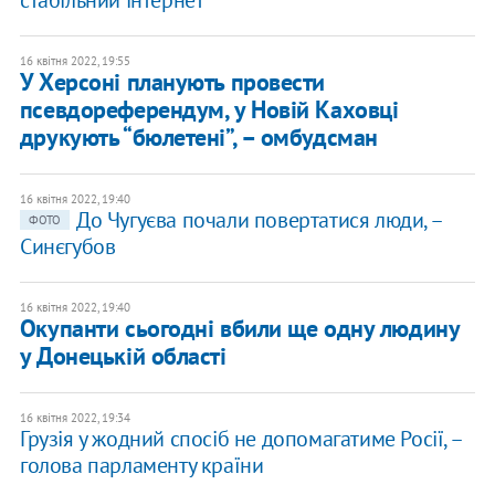
стабільний інтернет
16 квітня 2022, 19:55
У Херсоні планують провести
псевдореферендум, у Новій Каховці
друкують “бюлетені”, – омбудсман
16 квітня 2022, 19:40
До Чугуєва почали повертатися люди, –
ФОТО
Синєгубов
16 квітня 2022, 19:40
Окупанти сьогодні вбили ще одну людину
у Донецькій області
16 квітня 2022, 19:34
Грузія у жодний спосіб не допомагатиме Росії, –
голова парламенту країни