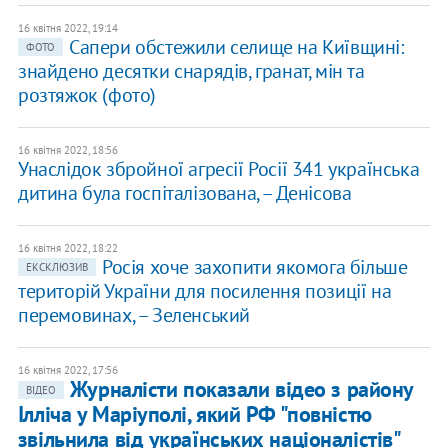
16 квітня 2022, 19:14
Сапери обстежили селище на Київщині:
ФОТО
знайдено десятки снарядів, гранат, мін та
розтяжок (фото)
16 квітня 2022, 18:56
Унаслідок збройної агресії Росії 341 українська
дитина була госпіталізована, – Денісова
16 квітня 2022, 18:22
Росія хоче захопити якомога більше
ЕКСКЛЮЗИВ
територій України для посилення позиції на
перемовинах, – Зеленський
16 квітня 2022, 17:56
Журналісти показали відео з району
ВІДЕО
Ілліча у Маріуполі, який РФ "повністю
звільнила від українських націоналістів"