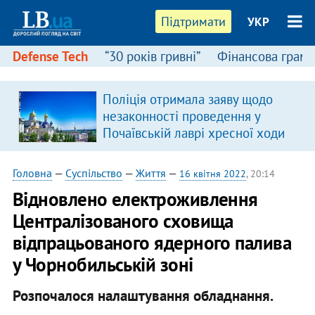
Підтримати
УКР
Defense Tech
“30 років гривні”
Фінансова грамо
Поліція отримала заяву щодо
в
незаконності проведення у
Почаївській лаврі хресної ходи
Головна
—
Суспільство
—
Життя
—
16 квітня 2022
, 20:14
Відновлено електроживлення
Централізованого сховища
відпрацьованого ядерного палива
у Чорнобильській зоні
Розпочалося налаштування обладнання.