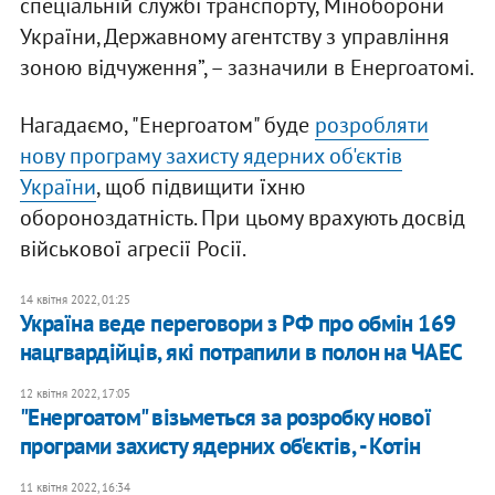
спеціальній службі транспорту, Міноборони
України, Державному агентству з управління
зоною відчуження”, – зазначили в Енергоатомі.
Нагадаємо, "Енергоатом" буде
розробляти
нову програму захисту ядерних об'єктів
України
, щоб підвищити їхню
обороноздатність. При цьому врахують досвід
військової агресії Росії.
14 квітня 2022, 01:25
Україна веде переговори з РФ про обмін 169
нацгвардійців, які потрапили в полон на ЧАЕС
12 квітня 2022, 17:05
"Енергоатом" візьметься за розробку нової
програми захисту ядерних об'єктів, - Котін
11 квітня 2022, 16:34