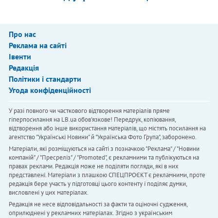
Про нас
Реклама на сайті
Івенти
Редакція
Політики і стандарти
Угода конфіденційності
У разі повного чи часткового відтворення матеріалів пряме
гіперпосилання на LB.ua обов'язкове! Передрук, копіювання,
відтворення або інше використання матеріалів, що містять посилання на
агентство "Українськi Новини" й "Українська Фото Група", заборонено.
Матеріали, які розміщуються на сайті з позначкою "Реклама" / "Новини
компаній" / "Пресреліз" / "Promoted", є рекламними та публікуються на
правах реклами. Редакція може не поділяти погляди, які в них
представлені. Матеріали з плашкою СПЕЦПРОЄКТ є рекламними, проте
редакція бере участь у підготовці цього контенту і поділяє думки,
висловлені у цих матеріалах.
Редакція не несе відповідальності за факти та оціночні судження,
оприлюднені у рекламних матеріалах. Згідно з українським