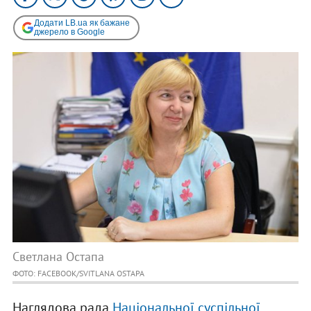
Додати LB.ua як бажане
джерело в Google
Светлана Остапа
ФОТО: FACEBOOK/SVITLANA OSTAPA
Наглядова рада
Національної суспільної