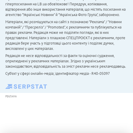
гіперпосилання на LB.ua обов'язкове! Передрук, копіювання,
відтворення або інше використання матеріалів, що містять посилання на
агентство "Українськi Новини" й "Українська Фото Група", заборонено.
Матеріали, які розміщуються на сайті з позначкою "Реклама" / "Новини
компаній" / "Пресреліз" / "Promoted", є рекламними та публікуються на
правах реклами. Редакція може не поділяти погляди, які в них
представлені. Матеріали з плашкою СПЕЦПРОЄКТ є рекламними, проте
редакція бере участь у підготовці цього контенту і поділяє думки,
висловлені у цих матеріалах.
Редакція не несе відповідальності за факти та оціночні судження,
оприлюднені у рекламних матеріалах. Згідно з українським
законодавством, відповідальність за зміст реклами несе рекламодавець.
Cуб'єкт у сфері онлайн-медіа; ідентифікатор медіа - R40-05097
РЕКЛАМА