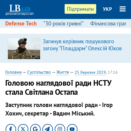
Підтримати
УКР
Defense Tech
“30 років гривні”
Фінансова грамо
Загинув керівник пошукового
загону "Плацдарм" Олексій Юков
Головна
—
Суспільство
—
Життя
—
25 березня 2019
, 17:16
Головою наглядової ради НСТУ
стала Світлана Остапа
Заступник голови наглядової ради - Ігор
Хохич, секретар - Вадим Міський.