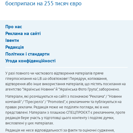
боєприпаси на 255 тисяч євро
Про нас
Реклама на сайті
Івенти
Редакція
Політики і стандарти
Угода конфіденційності
У разі повного чи часткового відтворення матеріалів пряме
гіперпосилання на LB.ua обов'язкове! Передрук, копіювання,
відтворення або інше використання матеріалів, що містять посилання на
агентство "Українськi Новини" й "Українська Фото Група", заборонено.
Матеріали, які розміщуються на сайті з позначкою "Реклама" / "Новини
компаній" / "Пресреліз" / "Promoted", є рекламними та публікуються на
правах реклами. Редакція може не поділяти погляди, які в них
представлені. Матеріали з плашкою СПЕЦПРОЄКТ є рекламними, проте
редакція бере участь у підготовці цього контенту і поділяє думки,
висловлені у цих матеріалах.
Редакція не несе відповідальності за факти та оціночні судження,