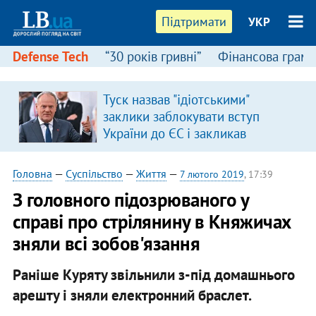
Підтримати
УКР
Defense Tech
“30 років гривні”
Фінансова грамо
Туск назвав "ідіотськими"
заклики заблокувати вступ
України до ЄС і закликав
припинити антиукраїнську
риторику
Головна
—
Суспільство
—
Життя
—
7 лютого 2019
, 17:39
З головного підозрюваного у
справі про стрілянину в Княжичах
зняли всі зобов'язання
Раніше Куряту звільнили з-під домашнього
арешту і зняли електронний браслет.