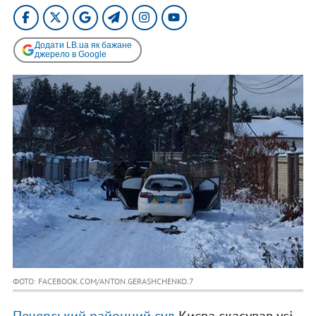
Додати LB.ua як бажане
джерело в Google
ФОТО: FACEBOOK.COM/ANTON.GERASHCHENKO.7