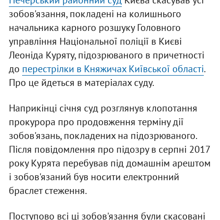
Печерський районний суд
Києва скасував усі
зобов'язання, покладені на колишнього
начальника карного розшуку Головного
управління Національної поліції в Києві
Леоніда Куряту, підозрюваного в причетності
до
перестрілки в Княжичах Київської області
.
Про це йдеться в матеріалах суду.
Наприкінці січня суд розглянув клопотання
прокурора про продовження терміну дії
зобов'язань, покладених на підозрюваного.
Після повідомлення про підозру в серпні 2017
року Курята перебував під домашнім арештом
і зобов'язаний був носити електронний
браслет стеження.
Поступово всі ці зобов'язання були скасовані