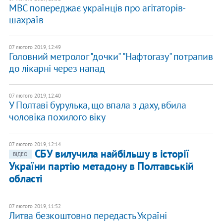
МВС попереджає українців про агітаторів-
шахраїв
07 лютого 2019, 12:49
Головний метролог "дочки" "Нафтогазу" потрапив
до лікарні через напад
07 лютого 2019, 12:40
У Полтаві бурулька, що впала з даху, вбила
чоловіка похилого віку
07 лютого 2019, 12:14
СБУ вилучила найбільшу в історії
ВІДЕО
України партію метадону в Полтавській
області
07 лютого 2019, 11:52
Литва безкоштовно передасть Україні