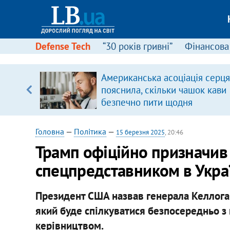
Defense Tech
“30 років гривні”
Фінансова
Американська асоціація серця
 часів
пояснила, скільки чашок кави
безпечно пити щодня
Головна
—
Політика
—
15 березня 2025
, 20:46
Трамп офіційно призначив 
спецпредставником в Укра
Президент США назвав генерала Келлога
який буде спілкуватися безпосередньо з
керівництвом.