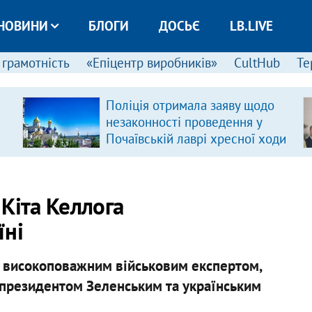
НОВИНИ
БЛОГИ
ДОСЬЄ
LB.LIVE
 грамотність
«Епіцентр виробників»
CultHub
Те
Поліція отримала заяву щодо
незаконності проведення у
Почаївській лаврі хресної ходи
Кіта Келлога
їні
 високоповажним військовим експертом,
 президентом Зеленським та українським