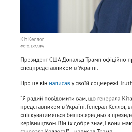
Кіт Келлог
ФОТО: EPA/UPG
Президент США Дональд Трамп офіційно пр
спецпредставником в Україні.
Про це він
написав
у своїй соцмережі Truth
“Я радий повідомити вам, що генерала Кіт
представником в Україні. Генерал Келлог, 
спілкуватиметься безпосередньо з презид
керівництвом. Він їх добре знає, і вони ма
генерала Келлога!” – написав Трамп.