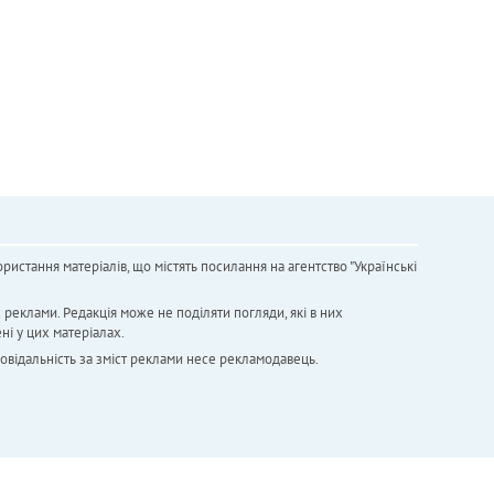
ристання матеріалів, що містять посилання на агентство "Українськi
х реклами. Редакція може не поділяти погляди, які в них
ні у цих матеріалах.
повідальність за зміст реклами несе рекламодавець.