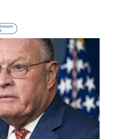
 бажане
e