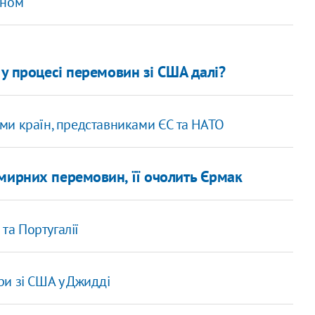
аном
 у процесі перемовин зі США далі?
рами країн, представниками ЄС та НАТО
мирних перемовин, її очолить Єрмак
та Португалії
и зі США у Джидді