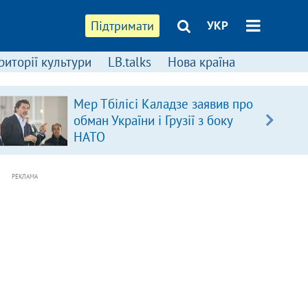
Підтримати
УКР
риторії культури
LB.talks
Нова країна
Мер Тбілісі Каладзе заявив про
обман України і Грузії з боку
НАТО
РЕКЛАМА