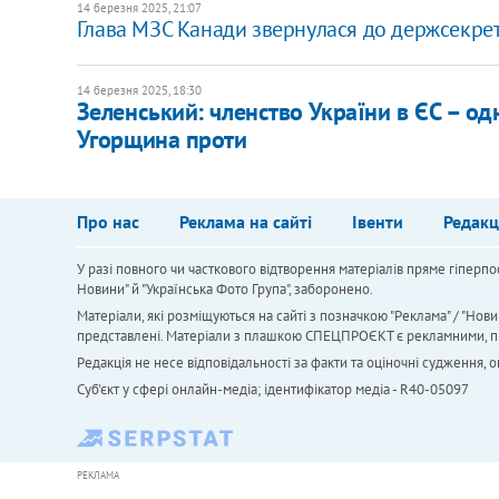
14 березня 2025, 21:07
Глава МЗС Канади звернулася до держсекре
14 березня 2025, 18:30
​Зеленський: членство України в ЄС – о
Угорщина проти
Про нас
Реклама на сайті
Івенти
Редакц
У разі повного чи часткового відтворення матеріалів пряме гіперпо
Новини" й "Українська Фото Група", заборонено.
Матеріали, які розміщуються на сайті з позначкою "Реклама" / "Нови
представлені. Матеріали з плашкою СПЕЦПРОЄКТ є рекламними, проте
Редакція не несе відповідальності за факти та оціночні судження,
Cуб'єкт у сфері онлайн-медіа; ідентифікатор медіа - R40-05097
РЕКЛАМА