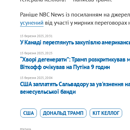
Раніше NBC News із посиланням на джере
усунений
від участі у мирних переговорах 
15 березня 2025, 20:31
У Канаді переглянуть закупівлю американс
15 березня 2025, 20:25
“Хворі дегенерати”: Трамп розкритикував м
Віткофф очікував на Путіна 9 годин
15 березня 2025, 20:04
США заплатять Сальвадору за ув'язнення на
венесуельської банди
США
ДОНАЛЬД ТРАМП
КІТ КЕЛЛОГ
РЕКЛАМА