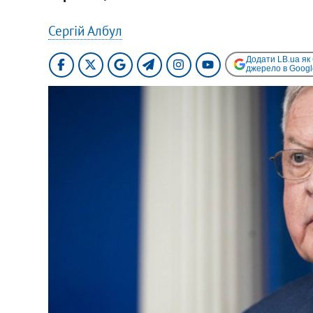
Сергій Албул
Додати LB.ua як
джерело в Googl