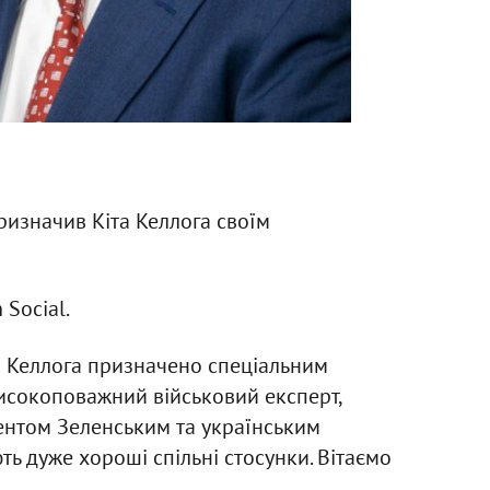
изначив Кіта Келлога своїм
 Social.
а Келлога призначено спеціальним
високоповажний військовий експерт,
ентом Зеленським та українським
ють дуже хороші спільні стосунки. Вітаємо