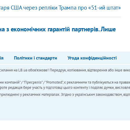
таря США через репліки Трампа про «51-ий штат»
дна з економічних гарантій партнерів. Лише
ія
Політики і стандарти
Угода конфіденційності
силання на LB.ua обов'язкове! Передрук, копіювання, відтворення або інше вико
ни компаній" / "Пресреліз" / "Promoted", є рекламними та публікуються на права
 редакція бере участь у підготовці цього контенту і поділяє думки, висловле
 оприлюднені у рекламних матеріалах. Згідно з українським законодавством, від