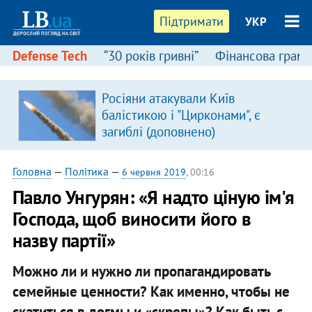
Підтримати
УКР
Defense Tech
“30 років гривні”
Фінансова грамо
Росіяни атакували Київ
балістикою і "Цирконами", є
загиблі (доповнено)
Головна
—
Політика
—
6 червня 2019
, 00:16
Павло Унгурян: «Я надто ціную ім'я
Господа, щоб виносити його в
назву партії»
Можно ли и нужно ли пропагандировать
семейные ценности? Как именно, чтобы не
скатиться в догмы и «скрепы»? Как быть с