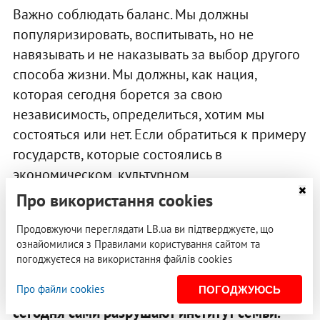
Важно соблюдать баланс. Мы должны
популяризировать, воспитывать, но не
навязывать и не наказывать за выбор другого
способа жизни. Мы должны, как нация,
которая сегодня борется за свою
независимость, определиться, хотим мы
состояться или нет. Если обратиться к примеру
государств, которые состоялись в
экономическом, культурном,
образовательном, научном, плане, они
Про використання cookies
состоялись благодаря христианским
Продовжуючи переглядати LB.ua ви підтверджуєте, що
обществам. И семья в этом случае является
ознайомилися з Правилами користування сайтом та
ключевой институцией.
погоджуєтеся на використання файлів cookies
О.Б.: Но именно общества
этих государств
Про файли cookies
ПОГОДЖУЮСЬ
сегодня сами разрушают институт семьи.