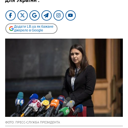
Додати LB.ua як бажане
джерело в Google
ФОТО: ПРЕСС-СЛУЖБА ПРЕЗИДЕНТА