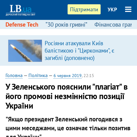
Підтримати
УКР
Defense Tech
“30 років гривні”
Фінансова грамо
Росіяни атакували Київ
балістикою і "Цирконами", є
загиблі (доповнено)
Головна
—
Політика
—
6 червня 2019
, 22:15
У Зеленського пояснили "плагіат" в
його промові незмінністю позиції
України
"Якщо президент Зеленський погодився з
цими меседжами, це означає тільки позитив
для України".