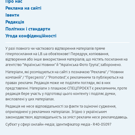
Про нас
Реклама на сайті
Івенти
Редакція
Політики і стандарти
Угода конфіденційності
У разі повного чи часткового відтворення матеріалів пряме
гіперпосилання на LB.ua обов'язкове! Передрук, копіювання,
відтворення або інше використання матеріалів, що містять посилання на
агентство "Українськi Новини" й "Українська Фото Група", заборонено.
Матеріали, які розміщуються на сайті з позначкою "Реклама" / "Новини
компаній" / "Пресреліз" / "Promoted", є рекламними та публікуються на
правах реклами. Редакція може не поділяти погляди, які в них
представлені. Матеріали з плашкою СПЕЦПРОЄКТ є рекламними, проте
редакція бере участь у підготовці цього контенту і поділяє думки,
висловлені у цих матеріалах.
Редакція не несе відповідальності за факти та оціночні судження,
оприлюднені у рекламних матеріалах. Згідно з українським
законодавством, відповідальність за зміст реклами несе рекламодавець.
Cуб'єкт у сфері онлайн-медіа; ідентифікатор медіа - R40-05097