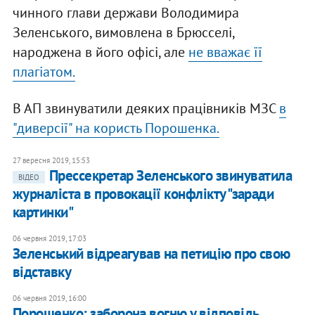
чинного глави держави Володимира
Зеленського, вимовлена в Брюсселі,
народжена в його офісі, але
не вважає її
плагіатом.
В АП звинуватили деяких працівників МЗС
в
"диверсії" на користь Порошенка.
27 вересня 2019, 15:53
Прессекретар Зеленського звинуватила
ВІДЕО
журналіста в провокації конфлікту "заради
картинки"
06 червня 2019, 17:03
Зеленський відреагував на петицію про свою
відставку
06 червня 2019, 16:00
Порошенко: заборона вогню у відповідь