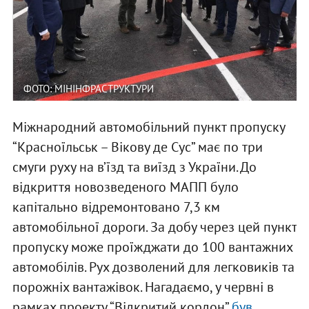
ФОТО: МІНІНФРАСТРУКТУРИ
Міжнародний автомобільний пункт пропуску
“Красноїльськ – Вікову де Сус” має по три
смуги руху на в’їзд та виїзд з України. До
відкриття новозведеного МАПП було
капітально відремонтовано 7,3 км
автомобільної дороги. За добу через цей пункт
пропуску може проїжджати до 100 вантажних
автомобілів. Рух дозволений для легковиків та
порожніх вантажівок.
Нагадаємо, у червні в
рамках проекту “Відкритий кордон”
був