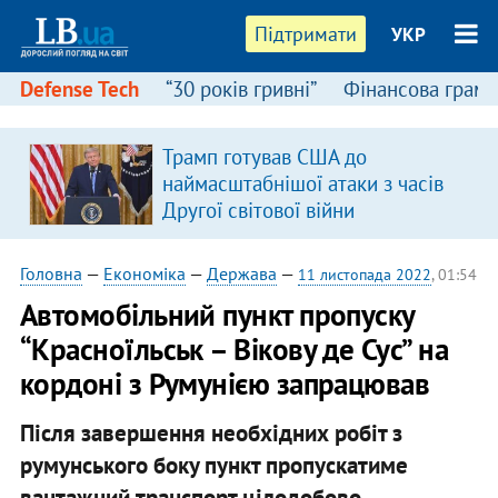
Підтримати
УКР
Defense Tech
“30 років гривні”
Фінансова грамо
Трамп готував США до
наймасштабнішої атаки з часів
Другої світової війни
Головна
—
Економіка
—
Держава
—
11 листопада 2022
, 01:54
Автомобільний пункт пропуску
“Красноїльськ – Вікову де Сус” на
кордоні з Румунією запрацював
Після завершення необхідних робіт з
румунського боку пункт пропускатиме
вантажний транспорт цілодобово.