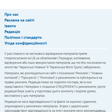
Про нас
Реклама на сайті
Івенти
Редакція
Політики і стандарти
Угода конфіденційності
У разі повного чи часткового відтворення матеріалів пряме
гіперпосилання на LB.ua обов'язкове! Передрук, копіювання,
відтворення або інше використання матеріалів, що містять посилання на
агентство "Українськi Новини" й "Українська Фото Група", заборонено.
Матеріали, які розміщуються на сайті з позначкою "Реклама" / "Новини
компаній" / "Пресреліз" / "Promoted", є рекламними та публікуються на
правах реклами. Редакція може не поділяти погляди, які в них
представлені. Матеріали з плашкою СПЕЦПРОЄКТ є рекламними, проте
редакція бере участь у підготовці цього контенту і поділяє думки,
висловлені у цих матеріалах.
Редакція не несе відповідальності за факти та оціночні судження,
оприлюднені у рекламних матеріалах. Згідно з українським
законодавством, відповідальність за зміст реклами несе рекламодавець.