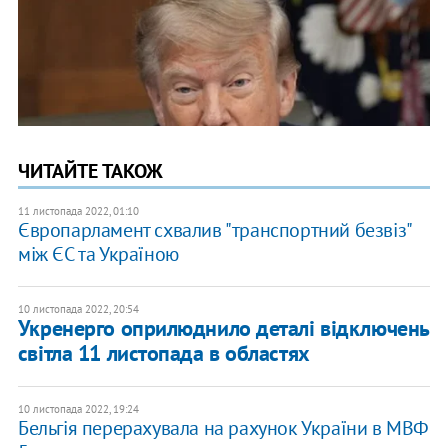
ЧИТАЙТЕ ТАКОЖ
11 листопада 2022, 01:10
Європарламент схвалив "транспортний безвіз"
між ЄС та Україною
10 листопада 2022, 20:54
Укренерго оприлюднило деталі відключень
світла 11 листопада в областях
10 листопада 2022, 19:24
Бельгія перерахувала на рахунок України в МВФ