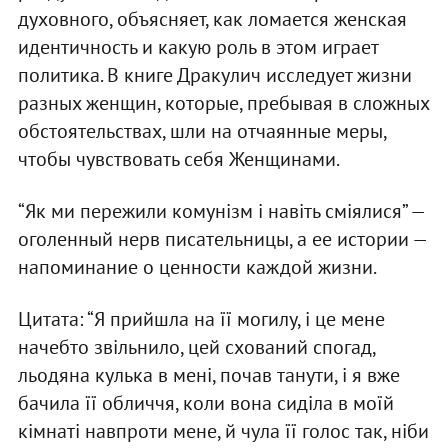
духовного, объясняет, как ломается женская
идентичность и какую роль в этом играет
политика. В книге Дракулич исследует жизни
разных женщин, которые, пребывая в сложных
обстоятельствах, шли на отчаянные меры,
чтобы чувствовать себя Женщинами.
“Як ми пережили комунізм і навіть сміялися” —
оголенный нерв писательницы, а ее истории —
напоминание о ценности каждой жизни.
Цитата: “Я прийшла на її могилу, і це мене
начебто звільнило, цей схований спогад,
льодяна кулька в мені, почав танути, і я вже
бачила її обличчя, коли вона сиділа в моїй
кімнаті навпроти мене, й чула її голос так, ніби