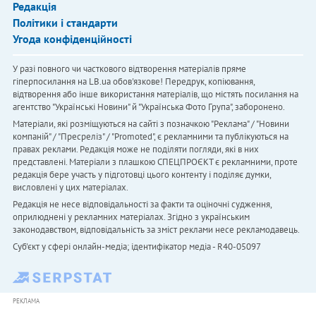
Редакція
Політики і стандарти
Угода конфіденційності
У разі повного чи часткового відтворення матеріалів пряме
гіперпосилання на LB.ua обов'язкове! Передрук, копіювання,
відтворення або інше використання матеріалів, що містять посилання на
агентство "Українськi Новини" й "Українська Фото Група", заборонено.
Матеріали, які розміщуються на сайті з позначкою "Реклама" / "Новини
компаній" / "Пресреліз" / "Promoted", є рекламними та публікуються на
правах реклами. Редакція може не поділяти погляди, які в них
представлені. Матеріали з плашкою СПЕЦПРОЄКТ є рекламними, проте
редакція бере участь у підготовці цього контенту і поділяє думки,
висловлені у цих матеріалах.
Редакція не несе відповідальності за факти та оціночні судження,
оприлюднені у рекламних матеріалах. Згідно з українським
законодавством, відповідальність за зміст реклами несе рекламодавець.
Cуб'єкт у сфері онлайн-медіа; ідентифікатор медіа - R40-05097
РЕКЛАМА