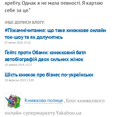
хребту. Однак я не мала певності. Я картаю
себе за це.”
ІНШІ ДОПИСИ БЛОГУ:
#Піжамнічитання: що таке книжкове онлайн
ток-шоу та як долучитись
07 квітня 2020, 15:16
Ґейтс проти Обами: книжковий батл
автобіографій двох сильних жінок
18 жовтня 2019, 13:27
Шість книжок про бізнес по-українськи
28 вересня 2019, 13:09
, Блог книжкового
Книжкова полиця
онлайн-супермаркету Yakaboo.ua