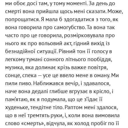
ми обоє досі там, у тому моменті. За день до
смерті вона прийшла щось мені сказати. Може,
попрощатися. Я мала б здогадатися з того, як
вона говорила про самогубство. Та вона так
часто про це говорила, розмірковувала про
нього як про вольовий акт, гідний вихід із
безнадійної ситуації. Рівний тон її голосу в
легкому тумані сонного літнього пообіддя,
музика, яка долинає крізь важке повітря,
сонце, спека — усе це ввело мене в оману. Ми
пили пиво. Наближався вечір, і здавалося,
наче вона дедалі глибше вгрузає в крісло, і
пам’ятаю, як я подумала, що це з’їдає її
худеньке, тендітне тіло. Раптом мені здалося,
що в неї тремтять руки, і, коли вона вимовила
слово «смерть», відчула, як холод пробіг по її