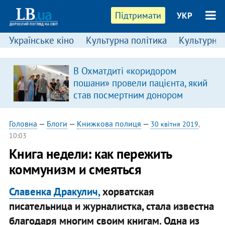
Підтримати
УКР
Українське кіно
Культурна політика
Культурні і
В Охматдиті «коридором
пошани» провели пацієнта, який
став посмертним донором
Головна
—
Блоги
—
Книжкова полиця
—
30 квітня 2019
,
10:03
Книга недели: как пережить
коммунизм и смеяться
Славенка Дракулич,
хорватская
писательница и журналистка, стала известна
благодаря многим своим книгам. Одна из