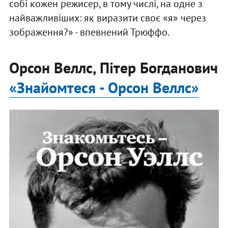
собі кожен режисер, в тому числі, на одне з
найважливіших: як виразити своє «я» через
зображення?» - впевнений Трюффо.
Орсон Веллс, Пітер Богданович
«Знайомтеся - Орсон Веллс»