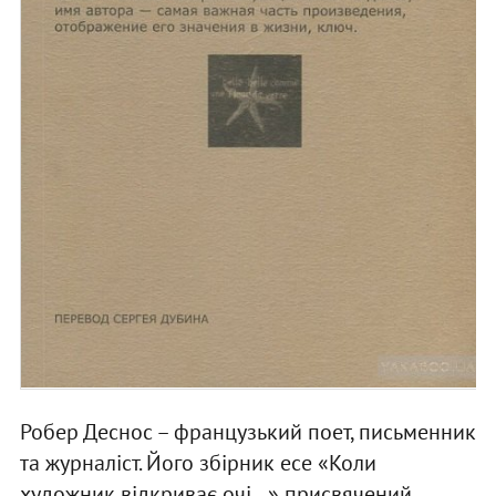
Робер Деснос – французький поет, письменник
та журналіст. Його збірник есе «Коли
художник відкриває очі…» присвячений