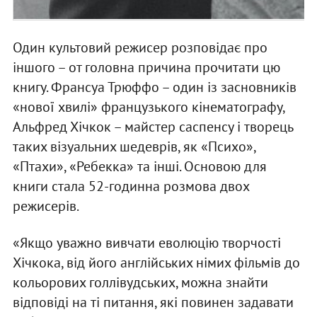
Один культовий режисер розповідає про
іншого – от головна причина прочитати цю
книгу. Франсуа Трюффо – один із засновників
«нової хвилі» французького кінематографу,
Альфред Хічкок – майстер саспенсу і творець
таких візуальних шедеврів, як «Психо»,
«Птахи», «Ребекка» та інші. Основою для
книги стала 52-годинна розмова двох
режисерів.
«Якщо уважно вивчати еволюцію творчості
Хічкока, від його англійських німих фільмів до
кольорових голлівудських, можна знайти
відповіді на ті питання, які повинен задавати