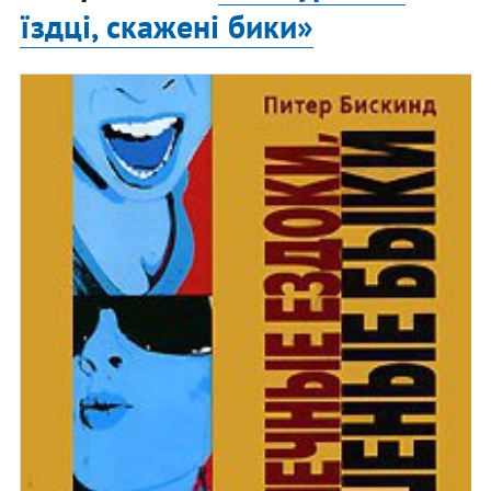
їздці, скажені бики»