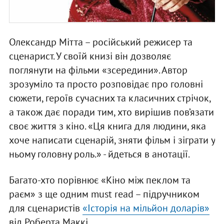
Олександр Мітта – російський режисер та
сценарист. У своїй книзі він дозволяє
поглянути на фільми «зсередини». Автор
зрозуміло та просто розповідає про головні
сюжети, героїв сучасних та класичних стрічок,
а також дає поради тим, хто вирішив пов’язати
своє життя з кіно. «Ця книга для людини, яка
хоче написати сценарій, зняти фільм і зіграти у
ньому головну роль.» - йдеться в анотації.
Багато-хто порівнює «Кіно між пеклом та
раєм» з ще одним must read – підручником
для сценаристів
«Історія на мільйон доларів»
від Роберта Маккі.