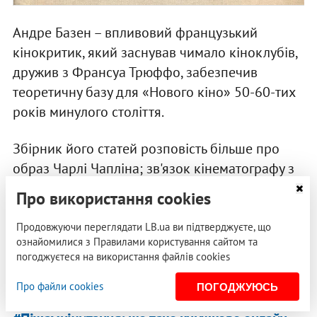
Андре Базен – впливовий французький
кінокритик, який заснував чимало кіноклубів,
дружив з Франсуа Трюффо, забезпечив
теоретичну базу для «Нового кіно» 50-60-тих
років минулого століття.
Збірник його статей розповість більше про
образ Чарлі Чапліна; зв'язок кінематографу з
театром та живописом; покаже фільми з
Про використання cookies
соціологічної точки зору; зверне увагу на
неореалізм та естетику дійсності.
Продовжуючи переглядати LB.ua ви підтверджуєте, що
ознайомилися з Правилами користування сайтом та
погоджуєтеся на використання файлів cookies
Яна Онишкевич
Про файли cookies
ПОГОДЖУЮСЬ
ІНШІ ДОПИСИ БЛОГУ: