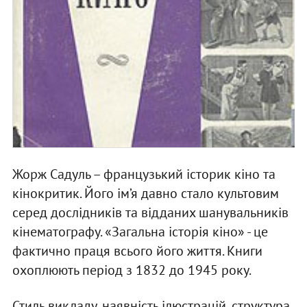
Жорж Садуль – французький історик кіно та
кінокритик. Його ім’я давно стало культовим
серед дослідників та відданих шанувальників
кінематографу. «Загальна історія кіно» - це
фактично праця всього його життя. Книги
охоплюють період з 1832 до 1945 року.
Стиль викладу, наявність ілюстрацій, структура