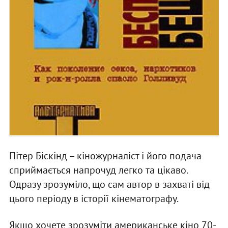
Пітер Біскінд – кіножурналіст і його подача
сприймається напрочуд легко та цікаво.
Одразу зрозуміло, що сам автор в захваті від
цього періоду в історії кінематографу.
Якщо хочете зрозуміти американське кіно 70-