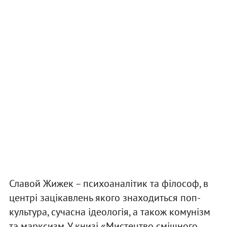
Славой Жижек – психоаналітик та філософ, в
центрі зацікавлень якого знаходиться поп-
культура, сучасна ідеологія, а також комунізм
та марксизм. У книзі «Мистецтво смішного