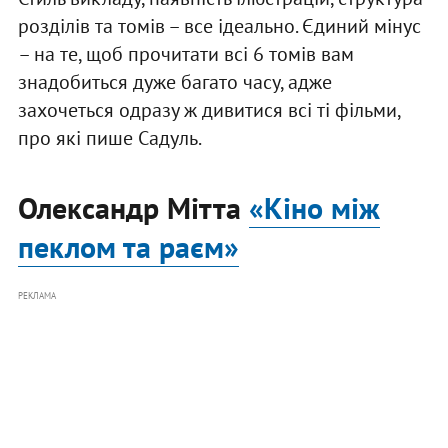
розділів та томів – все ідеально. Єдиний мінус
– на те, щоб прочитати всі 6 томів вам
знадобиться дуже багато часу, адже
захочеться одразу ж дивитися всі ті фільми,
про які пише Садуль.
Олександр Мітта
«Кіно між
пеклом та раєм»
РЕКЛАМА