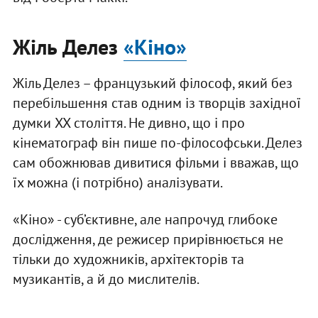
Жіль Делез
«Кіно»
Жіль Делез – французький філософ, який без
перебільшення став одним із творців західної
думки XX століття. Не дивно, що і про
кінематограф він пише по-філософськи. Делез
сам обожнював дивитися фільми і вважав, що
їх можна (і потрібно) аналізувати.
«Кіно» - суб’єктивне, але напрочуд глибоке
дослідження, де режисер прирівнюється не
тільки до художників, архітекторів та
музикантів, а й до мислителів.