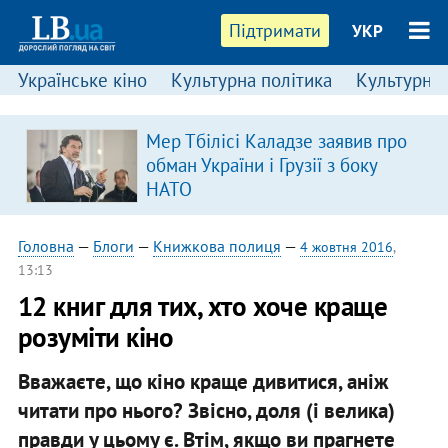
Підтримати
УКР
Українське кіно
Культурна політика
Культурні і
Мер Тбілісі Каладзе заявив про
обман України і Грузії з боку
НАТО
Головна
—
Блоги
—
Книжкова полиця
—
4 жовтня 2016
,
13:13
12 книг для тих, хто хоче краще
розуміти кіно
Вважаєте, що кіно краще дивитися, аніж
читати про нього? Звісно, доля (і велика)
правди у цьому є. Втім, якщо ви прагнете