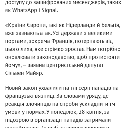
доступу до зашифрованих месенджерів, таких
як WhatsApp і Signal.
«Країни Європи, такі як Нідерланди й Бельгія,
вже зазнають атак. Усі держави з великими
портами, зокрема Франція, потерпають від
цього лиха, яке стрімко зростає. Нам потрібно
оновлювати законодавство, щоб протистояти
йому», — заявив центристський депутат
Сільвен Майяр.
Новий закон ухвалили на тлі серії нападів на
французькі в’язниці. За словами уряду, це
реакція злочинців на спроби ускладнити їм
умови у тюрмах. У понеділок, 28 квітня, за
підозрою в організації нападів затримали
щонайменше 25 осіб за звинуваченням у