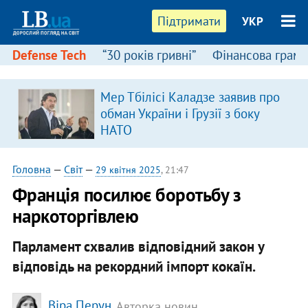
Підтримати
УКР
Defense Tech
“30 років гривні”
Фінансова грамо
Мер Тбілісі Каладзе заявив про
обман України і Грузії з боку
НАТО
Головна
—
Світ
—
29 квітня 2025
, 21:47
Франція посилює боротьбу з
наркоторгівлею
Парламент схвалив відповідний закон у
відповідь на рекордний імпорт кокаїн.
Віра Перун
, Авторка новин