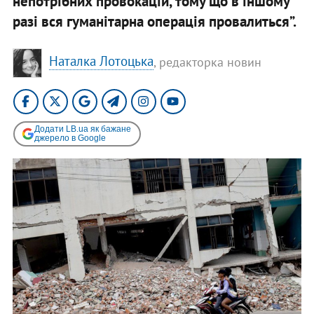
непотрібних провокацій, тому що в іншому
разі вся гуманітарна операція провалиться”.
Наталка Лотоцька
, редакторка новин
Додати LB.ua як бажане
джерело в Google