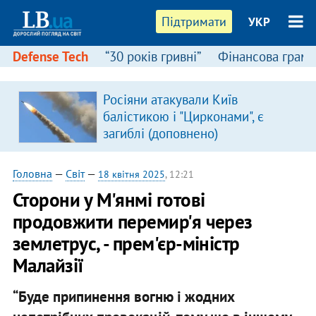
Підтримати
УКР
Defense Tech
“30 років гривні”
Фінансова грамо
Росіяни атакували Київ
балістикою і "Цирконами", є
загиблі (доповнено)
Головна
—
Світ
—
18 квітня 2025
, 12:21
Сторони у М'янмі готові
продовжити перемир'я через
землетрус, - прем'єр-міністр
Малайзії
“Буде припинення вогню і жодних