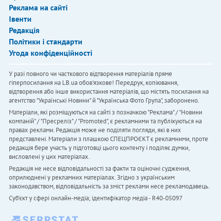
Реклама на сайті
Івенти
Редакція
Політики і стандарти
Угода конфіденційності
У разі повного чи часткового відтворення матеріалів пряме
гіперпосилання на LB.ua обов'язкове! Передрук, копіювання,
відтворення або інше використання матеріалів, що містять посилання на
агентство "Українськi Новини" й "Українська Фото Група", заборонено.
Матеріали, які розміщуються на сайті з позначкою "Реклама" / "Новини
компаній" / "Пресреліз" / "Promoted", є рекламними та публікуються на
правах реклами. Редакція може не поділяти погляди, які в них
представлені. Матеріали з плашкою СПЕЦПРОЄКТ є рекламними, проте
редакція бере участь у підготовці цього контенту і поділяє думки,
висловлені у цих матеріалах.
Редакція не несе відповідальності за факти та оціночні судження,
оприлюднені у рекламних матеріалах. Згідно з українським
законодавством, відповідальність за зміст реклами несе рекламодавець.
Cуб'єкт у сфері онлайн-медіа; ідентифікатор медіа - R40-05097