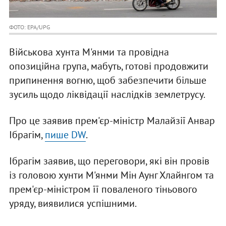
ФОТО: EPA/UPG
Військова хунта М'янми та провідна
опозиційна група, мабуть, готові продовжити
припинення вогню, щоб забезпечити більше
зусиль щодо ліквідації наслідків землетрусу.
Про це заявив прем'єр-міністр Малайзії Анвар
Ібрагім,
пише DW
.
Ібрагім заявив, що переговори, які він провів
із головою хунти М'янми Мін Аунг Хлайнгом та
прем'єр-міністром її поваленого тіньового
уряду, виявилися успішними.