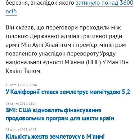
березня, внаслідок якого
загинуло понад 3600
осіб
.
Він сказав, що переговори проходили між
головою Державної адміністративної ради
армії Мін Аунг Хлайнгом і прем'єр-міністром
поваленого унаслідок перевороту Уряду
національної єдності М'янми (ПНЕ) У Ман Він
Кхаінг Таном.
15 квітня 2025, 00:04
У Каліфорнії стався землетрус магнітудою 5,2
09 квітня 2025, 02:14
ЗМІ: США відновлять фінансування
продовольчих програм для шести країн
05 квітня 2025, 10:25
Кількість жертв землетрусу в М'янмі