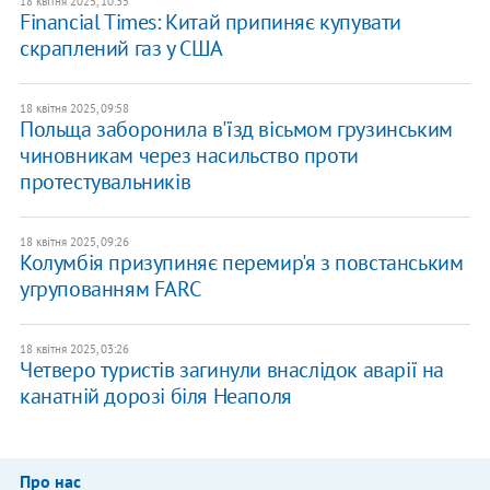
18 квітня 2025, 10:35
Financial Times: Китай припиняє купувати
скраплений газ у США
18 квітня 2025, 09:58
Польща заборонила в'їзд вісьмом грузинським
чиновникам через насильство проти
протестувальників
18 квітня 2025, 09:26
Колумбія призупиняє перемир'я з повстанським
угрупованням FARC
18 квітня 2025, 03:26
Четверо туристів загинули внаслідок аварії на
канатній дорозі біля Неаполя
Про нас