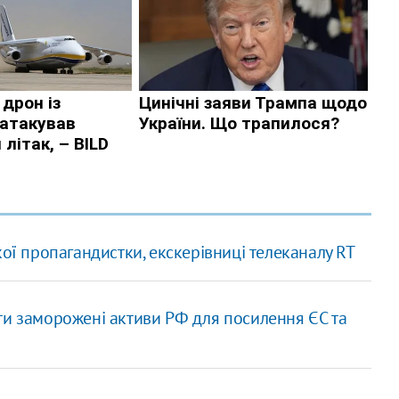
кої пропагандистки, екскерівниці телеканалу RT
ти заморожені активи РФ для посилення ЄС та