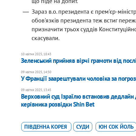
що піде на допит.
Зараз в.о. президента є прем'єр-мініст
обов'язків президента теж встиг переж
призначити трьох суддів Конституційно
скасували.
10 квітня 2025, 18:43
Зеленський прийняв вірчі грамоти від послі
09 квітня 2025, 14:50
У Франції заарештували чоловіка за погроз
09 квітня 2025, 13:45
Верховний суд Ізраїлю встановив дедлайн 
керівника розвідки Shin Bet
ПІВДЕННА КОРЕЯ
СУДИ
ЮН СОК ЙОЛЬ