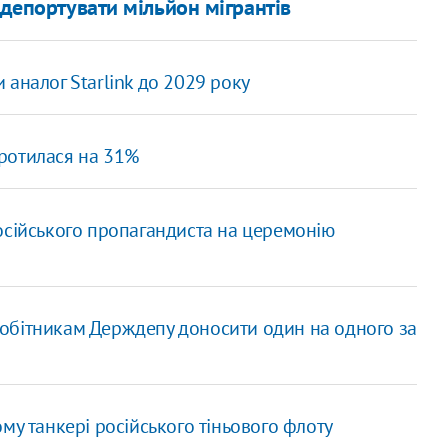
 депортувати мільйон мігрантів
аналог Starlink до 2029 року
коротилася на 31%
осійського пропагандиста на церемонію
івробітникам Держдепу доносити один на одного за
му танкері російського тіньового флоту