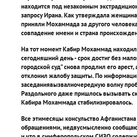
находится под незаконным экстрадицио
запросу Ирана. Как утверждала женщин
приняли Мохаммада за другого человека,
совпадение имени и страна происхожден
На тот момент Кабир Мохаммад находилс
сегодняшний день - срок достиг без мало
городской суд” снова продлил его арест,
отклонил жалобу защиты. По информаци
заседаниявызвалиочередную волну пробл
Раздольного даже пришлось вызывать ск
Кабира Мохаммада стабилизировалось.
Все этимесяцы консульство Афганистана 
обращениями, недвусмысленно сообщаю
и что в симферопольском СИЗО содержит