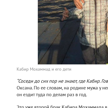
Кабир Мохаммад и его дети
“Соседи до сих пор не знают, где Кабир. Го
Оксана. По ее словам, на родине мужа у н
он ездит туда по делам раз в год.
Это уже второй брак Кабира Мохаммада в У