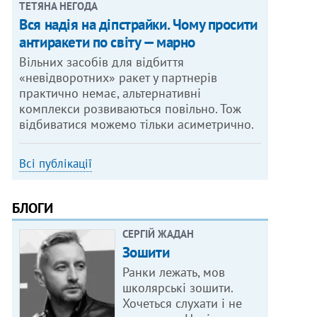
ТЕТЯНА НЕГОДА
Вся надія на діпстрайки. Чому просити
антиракети по світу — марно
Вільних засобів для відбиття
«невідворотних» ракет у партнерів
практично немає, альтернативні
комплекси розвиваються повільно. Тож
відбиватися можемо тільки асиметрично.
Всі публікації
БЛОГИ
СЕРГІЙ ЖАДАН
Зошити
Ранки лежать, мов
школярські зошити.
Хочеться слухати і не