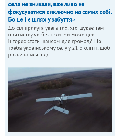
села не зникали, важливо не
фокусуватися виключно на самих собі.
Бо це і є шлях у забуття»
До сіл прикута увага тих, хто шукає там
прихистку чи безпеки. Чи може цей
інтерес стати шансом для громад? Що
треба українському селу у 21 столітті, щоб
розвиватися, і до…