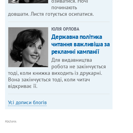
озиватися. Ночі
починають
довшати. Листя готується осипатися.
ЮЛІЯ ОРЛОВА
Державна політика
читання важливіша за
рекламні кампанії
Для видавництва
робота не закінчується
тоді, коли книжка виходить із друкарні.
Вона закінчується тоді, коли читач
відкриває її.
Усі дописи блогів
РЕКЛАМА