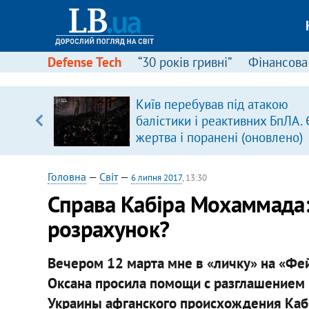
Defense Tech
“30 років гривні”
Фінансова
ового
Київ перебував під атакою
ій
балістики і реактивних БпЛА. 
жертва і поранені (оновлено)
Головна
—
Світ
—
6 липня 2017
, 13:30
Справа Кабіра Мохаммада:
розрахунок?
Вечером 12 марта мне в «личку» на «Фей
Оксана просила помощи с разглашением 
Украины афганского происхождения Каб