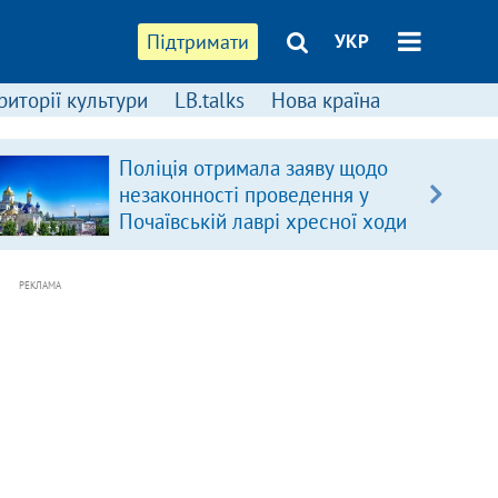
Підтримати
УКР
риторії культури
LB.talks
Нова країна
Поліція отримала заяву щодо
незаконності проведення у
Почаївській лаврі хресної ходи
РЕКЛАМА