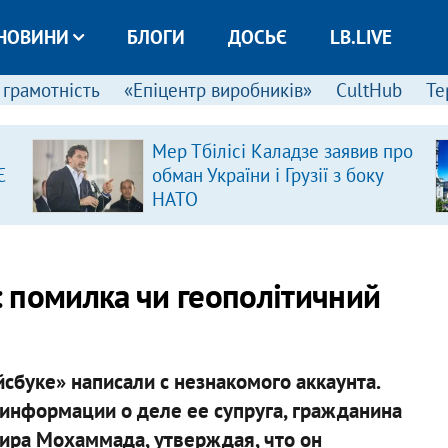
НОВИНИ
БЛОГИ
ДОСЬЄ
LB.LIVE
 грамотність
«Епіцентр виробників»
CultHub
Те
Мер Тбілісі Каладзе заявив про
Є
обман України і Грузії з боку
НАТО
 помилка чи геополітичний
сбуке» написали с незнакомого аккаунта.
информации о деле ее супруга, гражданина
ира Мохаммада, утверждая, что он