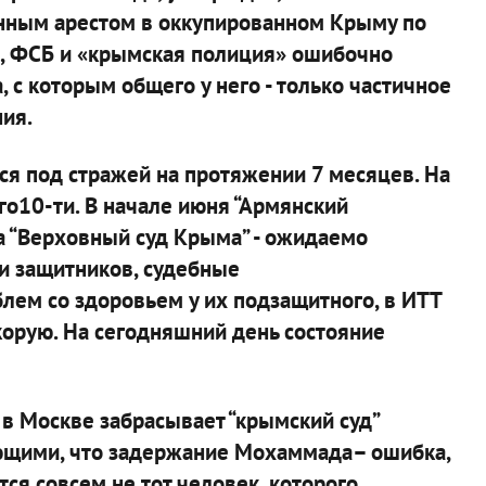
нным арестом в оккупированном Крыму по
а, ФСБ и «крымская полиция» ошибочно
 с которым общего у него - только частичное
ия.
я под стражей на протяжении 7 месяцев. На
го10-ти. В начале июня “Армянский
 а “Верховный суд Крыма” - ожидаемо
и защитников, судебные
ем со здоровьем у их подзащитного, в ИТТ
орую. На сегодняшний день состояние
в Москве забрасывает “крымский суд”
щими, что задержание Мохаммада– ошибка,
ся совсем не тот человек, которого