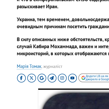
разыскивает Иран.
Украина, тем временем, довольносдержан
очевидным причинам посетить гражданин
В силу описанных ниже обстоятельств, 
случай Кабира Мохаммада, важен и интере
микроисторий, в которых отображаются 
Марія Томак
, журналіст
Додати LB.ua як
джерело в Googl