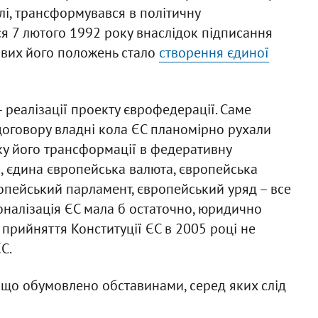
алі, трансформувався в політичну
ся 7 лютого 1992 року внаслідок підписання
ивих його положень стало
створення єдиної
 реалізації проекту єврофедерації. Саме
оговору владні кола ЄС планомірно рухали
ку його трансформації в федеративну
, єдина європейська валюта, європейська
ропейський парламент, європейський уряд – все
оналізація ЄС мала б остаточно, юридично
прийняття Конституції ЄС в 2005 році не
С.
, що обумовлено обставинами, серед яких слід