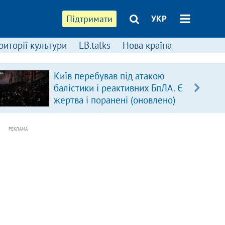
Підтримати
УКР
риторії культури
LB.talks
Нова країна
Київ перебував під атакою
балістики і реактивних БпЛА. Є
жертва і поранені (оновлено)
РЕКЛАМА