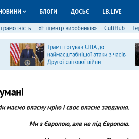
НОВИНИ
БЛОГИ
ДОСЬЄ
LB.LIVE
 грамотність
«Епіцентр виробників»
CultHub
Те
Трамп готував США до
наймасштабнішої атаки з часів
Другої світової війни
тумані
и маємо власну мрію і своє власне завдання.
Ми з Європою, але не під Європою.