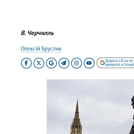
В. Черчилль
Олексій Бруслик
Додати LB.ua як
джерело в Googl