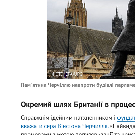
ФОТО: EPA/UPG
Пам`ятник Черчіллю навпроти будівлі парламе
Окремий шлях Британії в процес
Справжнім ідейним натхненником і
фундат
вважати сера Вінстона Черчилля.
«Найвидат
промовами з метою популяризації та кристал