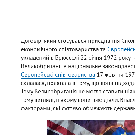
Договір, який стосувався приєднання Спо
економічного співтовариства та
Європейсь
укладений в Брюсселі 22 січня 1972 року
Великобританії в національне законодавс
Європейські співтовариства
17 жовтня 1972
склалася, полягала в тому, що вона підход
Тому Великобританія не могла ставити нія
тому вигляді, в якому вони вже діяли. Внас
факторами, які суттєво обмежують державни