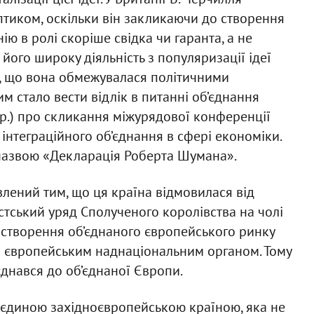
тиком, оскільки він закликаючи до створення
ю в ролі скоріше свідка чи гаранта, а не
його широку діяльність з популяризації ідеї
и, що вона обмежувалася політичними
 стало вести відлік в питанні об’єднання
 р.) про скликання міжурядової конференції
нтеграційного об’єднання в сфері економіки.
назвою «Декларація Роберта Шумана».
лений тим, що ця країна відмовилася від
истський уряд Сполученого королівства на чолі
еї створення об’єднаного європейського ринку
им європейським наднаціональним органом. Тому
єднався до об’єднаної Європи.
 єдиною західноєвропейською країною, яка не