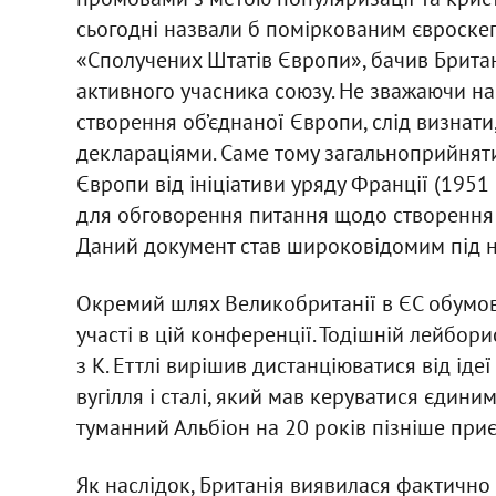
сьогодні назвали б поміркованим євроскеп
«Сполучених Штатів Європи», бачив Британі
активного учасника союзу. Не зважаючи на 
створення об’єднаної Європи, слід визнат
деклараціями. Саме тому загальноприйнятим
Європи від ініціативи уряду Франції (1951
для обговорення питання щодо створення і
Даний документ став широковідомим під 
Окремий шлях Великобританії в ЄС обумов
участі в цій конференції. Тодішній лейбор
з К. Еттлі вирішив дистанціюватися від ід
вугілля і сталі, який мав керуватися єдин
туманний Альбіон на 20 років пізніше при
Як наслідок, Британія виявилася фактично