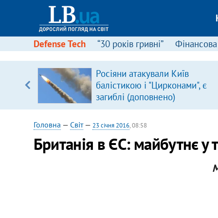
Defense Tech
“30 років гривні”
Фінансова
серця
Росіяни атакували Київ
 кави
балістикою і "Цирконами", є
загиблі (доповнено)
Головна
—
Світ
—
23 січня 2016
, 08:58
Британія в ЄС: майбутнє у 
М