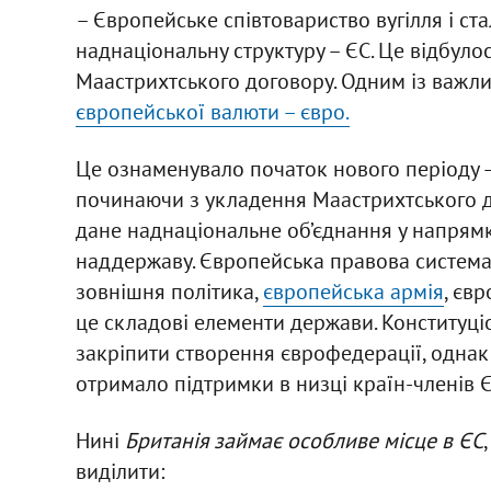
– Європейське співтовариство вугілля і ст
наднаціональну структуру – ЄС. Це відбуло
Маастрихтського договору. Одним із важл
європейської валюти – євро.
Це ознаменувало початок нового періоду –
починаючи з укладення Маастрихтського д
дане наднаціональне об’єднання у напрям
наддержаву. Європейська правова система
зовнішня політика,
європейська армія
, єв
це складові елементи держави. Конституці
закріпити створення єврофедерації, однак 
отримало підтримки в низці країн-членів Є
Нині
Британія займає особливе місце в ЄС
виділити: