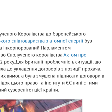
лученого Королівства до Європейського
кого співтовариства з атомної енергії
був
 та інкорпорований Парламентом
тво Сполученого королівства
Актом про
 року. Для Британії проблемність ситуації, що
ила до укладення договорів з позиції прохача.
ких вимог, а була змушена підписати договори в
лідок цього право та інститути ЄС нині є тими
й суверенітет цієї країни.