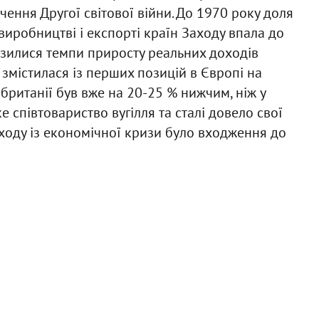
ення Другої світової війни. До 1970 року доля
иробництві і експорті країн Заходу впала до
низилися темпи приросту реальних доходів
 змістилася із перших позицій в Європі на
обританії був вже на 20-25 % нижчим, ніж у
 співтовариство вугілля та сталі довело свої
ходу із економічної кризи було входження до