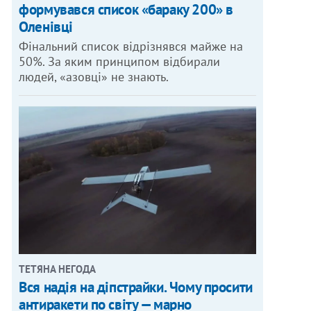
формувався список «бараку 200» в
Оленівці
Фінальний список відрізнявся майже на
50%. За яким принципом відбирали
людей, «азовці» не знають.
ТЕТЯНА НЕГОДА
Вся надія на діпстрайки. Чому просити
антиракети по світу — марно