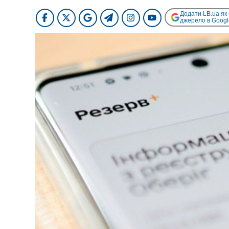
Додати LB.ua як
джерело в Googl