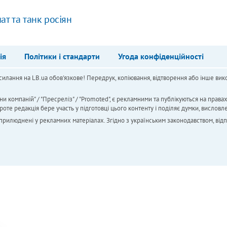
т та танк росіян
ія
Політики і стандарти
Угода конфіденційності
силання на LB.ua обов'язкове! Передрук, копіювання, відтворення або інше вико
ни компаній" / "Пресреліз" / "Promoted", є рекламними та публікуються на права
 редакція бере участь у підготовці цього контенту і поділяє думки, висловле
 оприлюднені у рекламних матеріалах. Згідно з українським законодавством, від