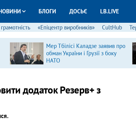
НОВИНИ
БЛОГИ
ДОСЬЄ
LB.LIVE
 грамотність
«Епіцентр виробників»
CultHub
Те
Мер Тбілісі Каладзе заявив про
обман України і Грузії з боку
НАТО
вити додаток Резерв+ з
ся.