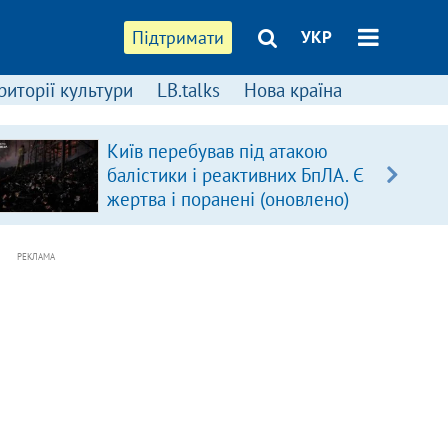
Підтримати
УКР
риторії культури
LB.talks
Нова країна
Київ перебував під атакою
балістики і реактивних БпЛА. Є
жертва і поранені (оновлено)
РЕКЛАМА