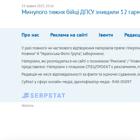
19 травня 2025, 20:16
Минулого тижня бійці ДПСУ знищили 12 гарма
Про нас
Реклама на сайті
Івенти
Редакц
У разі повного чи часткового відтворення матеріалів пряме гіперпо
Новини" й "Українська Фото Група", заборонено.
Матеріали, які розміщуються на сайті з позначкою "Реклама" / "Нови
представлені. Матеріали з плашкою СПЕЦПРОЄКТ є рекламними, проте
Редакція не несе відповідальності за факти та оціночні судження,
Cуб'єкт у сфері онлайн-медіа; ідентифікатор медіа - R40-05097
РЕКЛАМА