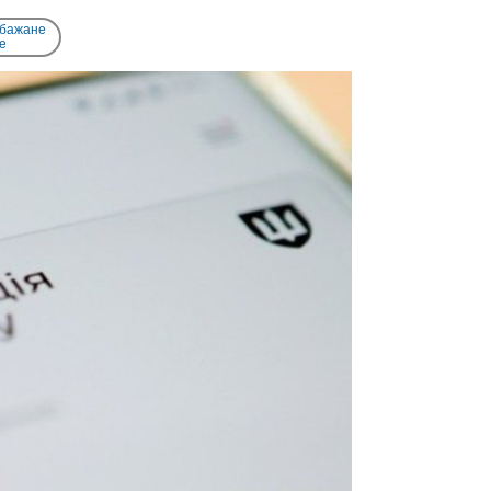
 бажане
e