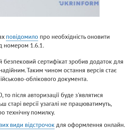
ах
повідомило
про необхідність оновити
д номером 1.6.1.
й безпековий сертифікат зробив додаток для
надійним. Таким чином остання версія стає
військово-облікового документа.
 то після авторизації буде з'являтися
 старі версії узагалі не працюватимуть,
о технічну помилку.
вих види відстрочок
для оформлення онлайн.