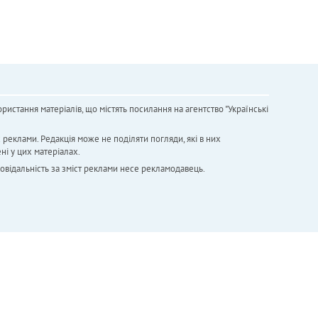
ристання матеріалів, що містять посилання на агентство "Українськi
х реклами. Редакція може не поділяти погляди, які в них
ні у цих матеріалах.
повідальність за зміст реклами несе рекламодавець.