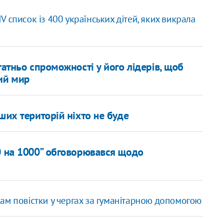
 список із 400 українських дітей, яких викрала
татньо спроможності у його лідерів, щоб
ий мир
ших територій ніхто не буде
00 на 1000” обговорювався щодо
ам повістки у чергах за гуманітарною допомогою