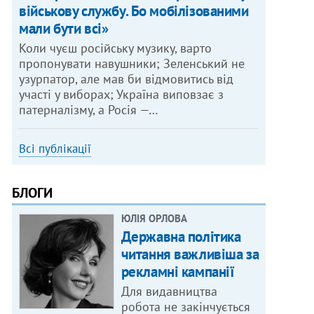
військову службу. Бо мобілізованими
мали бути всі»
Коли чуєш російську музику, варто
пропонувати навушники; Зеленський не
узурпатор, але мав би відмовитись від
участі у виборах; Україна виповзає з
патерналізму, а Росія —…
Всі публікації
БЛОГИ
ЮЛІЯ ОРЛОВА
Державна політика
читання важливіша за
рекламні кампанії
Для видавництва
робота не закінчується