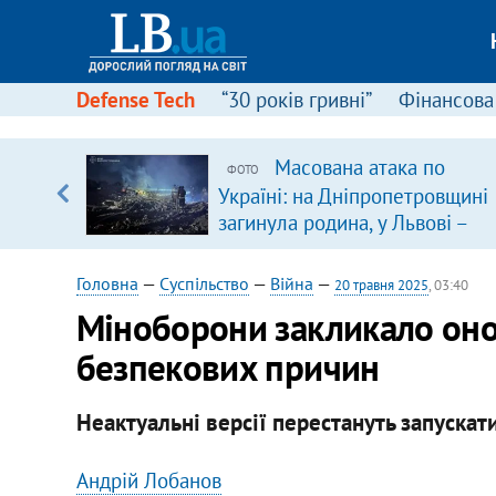
Defense Tech
“30 років гривні”
Фінансова
Масована атака по
ФОТО
 часів
Україні: на Дніпропетровщині
загинула родина, у Львові –
удар по багатоповерхівках
(доповнюється)
Головна
—
Суспільство
—
Війна
—
20 травня 2025
, 03:40
Міноборони закликало оно
безпекових причин
Неактуальні версії перестануть запускати
Андрій Лобанов