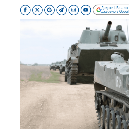
Додати LB.ua як
джерело в Googl