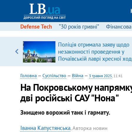
Defense Tech
“30 років гривні”
Фінансова
серця
Поліція отримала заяву щодо
 кави
незаконності проведення у
Почаївській лаврі хресної ход
Головна
—
Суспільство
—
Війна
—
3 травня 2025
, 11:41
На Покровському напрямку
дві російські САУ "Нона"
Знищено ворожий танк і гармату.
Іванна Капустянська
, Авторка новин