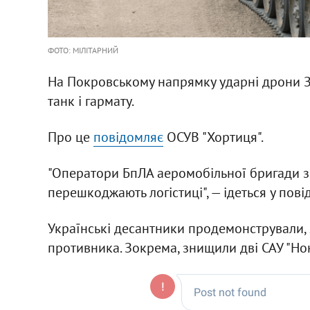
ФОТО: МІЛІТАРНИЙ
На Покровському напрямку ударні дрони ЗС
танк і гармату.
Про це
повідомляє
ОСУВ "Хортиця".
"Оператори БпЛА аеромобільної бригади зн
перешкоджають логістиці", — ідеться у пові
Українські десантники продемонстрували, 
противника. Зокрема, знищили дві САУ "Нон