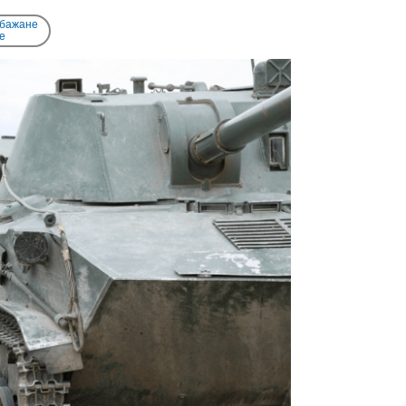
 бажане
e