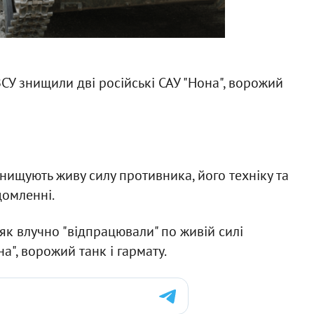
У знищили дві російські САУ "Нона", ворожий
ищують живу силу противника, його техніку та
домленні.
як влучно "відпрацювали" по живій силі
а", ворожий танк і гармату.