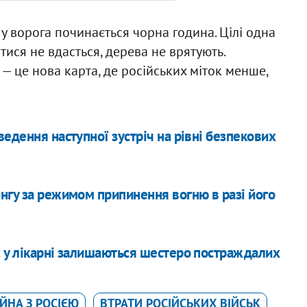
 у ворога починається чорна година. Цілі одна
ися не вдасться, дерева не врятують.
— це нова карта, де російських міток менше,
едення наступної зустріч на рівні безпекових
нгу за режимом припинення вогню в разі його
: у лікарні залишаються шестеро постраждалих
ІЙНА З РОСІЄЮ
ВТРАТИ РОСІЙСЬКИХ ВІЙСЬК