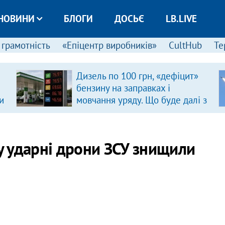
НОВИНИ
БЛОГИ
ДОСЬЄ
LB.LIVE
 грамотність
«Епіцентр виробників»
CultHub
Те
Дизель по 100 грн, «дефіцит»
бензину на заправках і
и
мовчання уряду. Що буде далі з
цінами на пальне?
 ударні дрони ЗСУ знищили