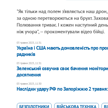
"Як тільки над полем з’являється наш дрон,
за одною перетворюються на брухт. Заховат
Полювання триває. І кожен наступний день 
ніж учора", — прокоментували відео бійці.
03 травня 2025, 11:31
Україна і США мають домовленість про пров
радників
03 травня 2025, 11:31
Зеленський озвучив своє бачення монітори
досягнення
03 травня 2025, 11:30
Наслідки удару РФ по Запоріжжю 2 травня
БЕЗПІЛОТНИКИ
ВІЙСЬКОВА ТЕХНІКА
В