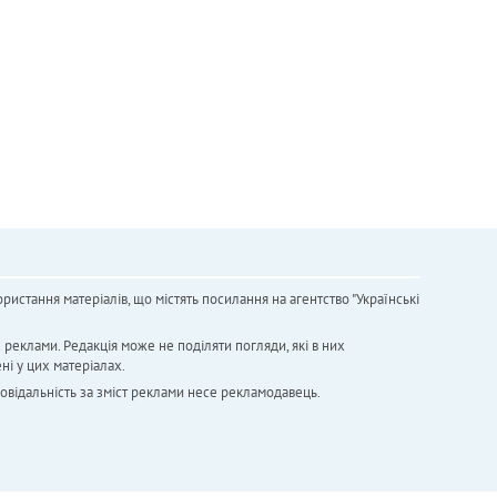
ристання матеріалів, що містять посилання на агентство "Українськi
х реклами. Редакція може не поділяти погляди, які в них
ні у цих матеріалах.
повідальність за зміст реклами несе рекламодавець.