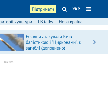
Підтримати
УКР
риторії культури
LB.talks
Нова країна
Росіяни атакували Київ
балістикою і "Цирконами", є
загиблі (доповнено)
РЕКЛАМА