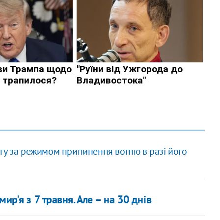
гу за режимом припинення вогню в разі його
ир'я з 7 травня. Але – на 30 днів