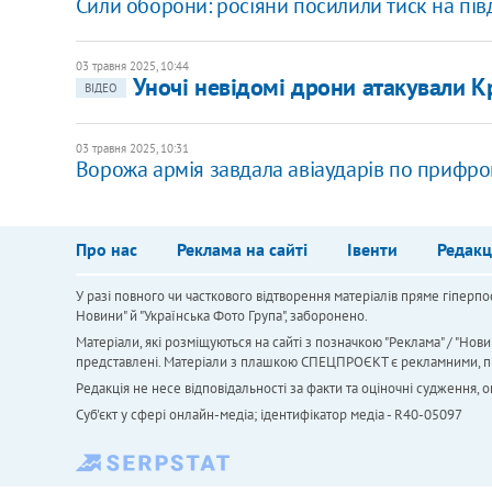
Сили оборони: росіяни посилили тиск на пі
03 травня 2025, 10:44
Уночі невідомі дрони атакували 
ВІДЕО
03 травня 2025, 10:31
Ворожа армія завдала авіаударів по прифр
Про нас
Реклама на сайті
Івенти
Редакц
У разі повного чи часткового відтворення матеріалів пряме гіперпо
Новини" й "Українська Фото Група", заборонено.
Матеріали, які розміщуються на сайті з позначкою "Реклама" / "Нови
представлені. Матеріали з плашкою СПЕЦПРОЄКТ є рекламними, проте
Редакція не несе відповідальності за факти та оціночні судження,
Cуб'єкт у сфері онлайн-медіа; ідентифікатор медіа - R40-05097