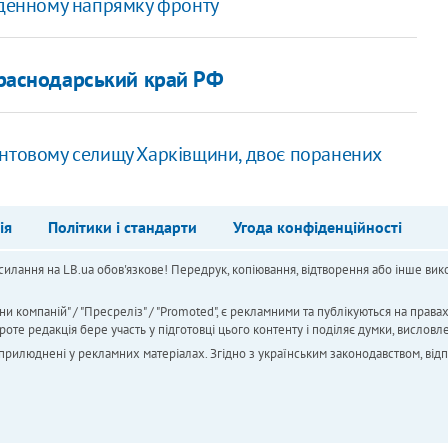
вденному напрямку фронту
Краснодарський край РФ
онтовому селищу Харківщини, двоє поранених
ія
Політики і стандарти
Угода конфіденційності
силання на LB.ua обов'язкове! Передрук, копіювання, відтворення або інше вико
ни компаній" / "Пресреліз" / "Promoted", є рекламними та публікуються на права
 редакція бере участь у підготовці цього контенту і поділяє думки, висловле
 оприлюднені у рекламних матеріалах. Згідно з українським законодавством, від