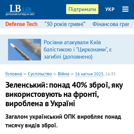
Підтримати
УКР
Defense Tech
“30 років гривні”
Фінансова грамо
Росіяни атакували Київ
я
балістикою і "Цирконами", є
загиблі (доповнено)
Головна
—
Суспільство
—
Війна
—
16 квітня 2025
, 16:35
Зеленський: понад 40% зброї, яку
використовують на фронті,
вироблена в Україні
Загалом український ОПК виробляє понад
тисячу видів зброї.