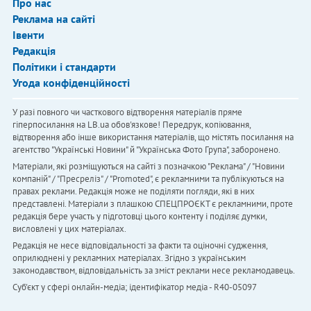
Про нас
Реклама на сайті
Івенти
Редакція
Політики і стандарти
Угода конфіденційності
У разі повного чи часткового відтворення матеріалів пряме
гіперпосилання на LB.ua обов'язкове! Передрук, копіювання,
відтворення або інше використання матеріалів, що містять посилання на
агентство "Українськi Новини" й "Українська Фото Група", заборонено.
Матеріали, які розміщуються на сайті з позначкою "Реклама" / "Новини
компаній" / "Пресреліз" / "Promoted", є рекламними та публікуються на
правах реклами. Редакція може не поділяти погляди, які в них
представлені. Матеріали з плашкою СПЕЦПРОЄКТ є рекламними, проте
редакція бере участь у підготовці цього контенту і поділяє думки,
висловлені у цих матеріалах.
Редакція не несе відповідальності за факти та оціночні судження,
оприлюднені у рекламних матеріалах. Згідно з українським
законодавством, відповідальність за зміст реклами несе рекламодавець.
Cуб'єкт у сфері онлайн-медіа; ідентифікатор медіа - R40-05097