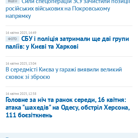
Сили спецоперацій ЗСУ зачистили позиції
ВІДЕО
російських військових на Покровському
напрямку
16 квітня 2025, 14:49
СБУ і поліція затримали ще дві групи
ФОТО
паліїв: у Києві та Харкові
16 квітня 2025, 13:04
В середмісті Києва у гаражі виявили великий
сховок зі зброєю
16 квітня 2025, 12:58
Головне за ніч та ранок середи, 16 квітня:
атака "шахедів" на Одесу, обстріл Херсона,
111 боєзіткнень