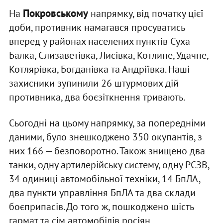
Покровському
На
напрямку, від початку цієї
доби, противник намагався просуватись
вперед у районах населених пунктів Суха
Балка, Єлизаветівка, Лисівка, Котлине, Удачне,
Котлярівка, Богданівка та Андріївка. Наші
захисники зупинили 26 штурмових дій
противника, два боєзіткнення тривають.
Сьогодні на цьому напрямку, за попередніми
даними, було знешкоджено 350 окупантів, з
них 166 — безповоротно. Також знищено два
танки, одну артилерійську систему, одну РСЗВ,
34 одиниці автомобільної техніки, 14 БпЛА,
два пункти управління БпЛА та два склади
боєприпасів. До того ж, пошкоджено шість
гармат та сім автомобілів росіян.