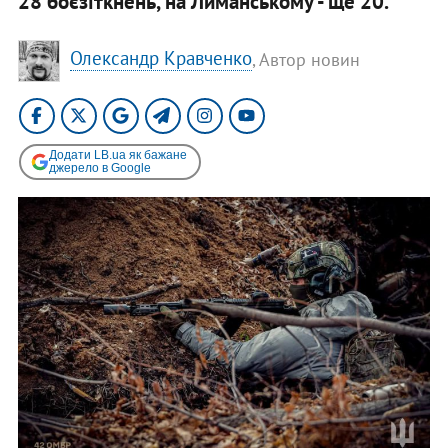
28 боєзіткнень, на Лиманському - ще 20.
Олександр Кравченко
, Автор новин
Додати LB.ua як бажане
джерело в Google