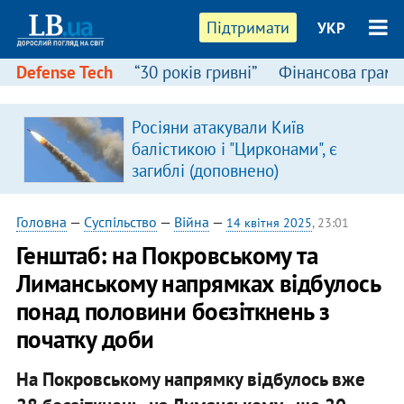
Підтримати
УКР
Defense Tech
“30 років гривні”
Фінансова грамо
:
Росіяни атакували Київ
балістикою і "Цирконами", є
загиблі (доповнено)
Головна
—
Суспільство
—
Війна
—
14 квітня 2025
, 23:01
Генштаб: на Покровському та
Лиманському напрямках відбулось
понад половини боєзіткнень з
початку доби
На Покровському напрямку відбулось вже