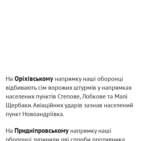
Оріхівському
На
напрямку наші оборонці
відбивають сім ворожих штурмів у напрямках
населених пунктів Степове, Лобкове та Малі
Щербаки. Авіаційних ударів зазнав населений
пункт Новоандріївка.
Придніпровському
На
напрямку наші
оборонці зупинили дві спроби противника