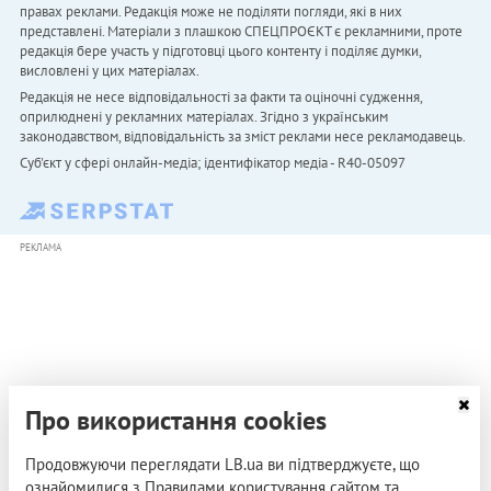
правах реклами. Редакція може не поділяти погляди, які в них
представлені. Матеріали з плашкою СПЕЦПРОЄКТ є рекламними, проте
редакція бере участь у підготовці цього контенту і поділяє думки,
висловлені у цих матеріалах.
Редакція не несе відповідальності за факти та оціночні судження,
оприлюднені у рекламних матеріалах. Згідно з українським
законодавством, відповідальність за зміст реклами несе рекламодавець.
Cуб'єкт у сфері онлайн-медіа; ідентифікатор медіа - R40-05097
РЕКЛАМА
Про використання cookies
Продовжуючи переглядати LB.ua ви підтверджуєте, що
ознайомилися з Правилами користування сайтом та