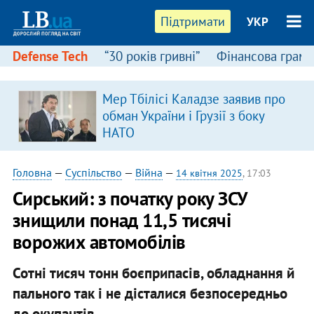
Підтримати
УКР
Defense Tech
“30 років гривні”
Фінансова грамо
Мер Тбілісі Каладзе заявив про
я
обман України і Грузії з боку
НАТО
Головна
—
Суспільство
—
Війна
—
14 квітня 2025
, 17:03
Сирський: з початку року ЗСУ
знищили понад 11,5 тисячі
ворожих автомобілів
Сотні тисяч тонн боєприпасів, обладнання й
пального так і не дісталися безпосередньо
до окупантів.