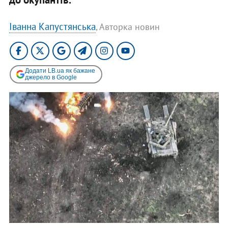
Іванна Капустянська
, Авторка новин
Додати LB.ua як бажане
джерело в Google