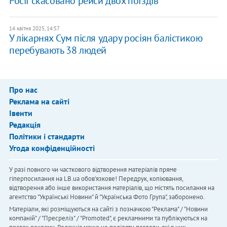
Росії скасовано рейси двох поїздів
14 квітня 2025, 14:57
У лікарнях Сум після удару росіян балістикою
перебувають 38 людей
Про нас
Реклама на сайті
Івенти
Редакція
Політики і стандарти
Угода конфіденційності
У разі повного чи часткового відтворення матеріалів пряме
гіперпосилання на LB.ua обов'язкове! Передрук, копіювання,
відтворення або інше використання матеріалів, що містять посилання на
агентство "Українськi Новини" й "Українська Фото Група", заборонено.
Матеріали, які розміщуються на сайті з позначкою "Реклама" / "Новини
компаній" / "Пресреліз" / "Promoted", є рекламними та публікуються на