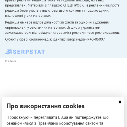
правах реклами. Редакція може не поділяти погляди, які в них
представлені. Матеріали з плашкою СПЕЦПРОЄКТ є рекламними, проте
редакція бере участь у підготовці цього контенту і поділяє думки,
висловлені у цих матеріалах.
Редакція не несе відповідальності за факти та оціночні судження,
оприлюднені у рекламних матеріалах. Згідно з українським
законодавством, відповідальність за зміст реклами несе рекламодавець.
Cуб'єкт у сфері онлайн-медіа; ідентифікатор медіа - R40-05097
РЕКЛАМА
Про використання cookies
Продовжуючи переглядати LB.ua ви підтверджуєте, що
ознайомилися з Правилами користування сайтом та