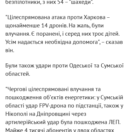
безпілотники, з них 54 – "шахеди".
"Цілеспрямована атака проти Харкова –
щонайменше 14 дронів. На жаль, були
влучання. Є поранені, і серед них троє дітей.
Усім надається необхідна допомога", – сказав
він.
Були також удари проти Одеської та Сумської
областей.
"Чергові цілеспрямовані влучання та
пошкодження обʼєктів енергетики: у Сумській
області удар FPV-дрона по підстанції, також у
Нікополі на Дніпровщині через
артилерійський удар була пошкоджена ЛЕП.
Майже 4 тисячі абонентів у двох областях