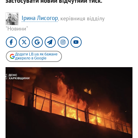
застосувати новий відчутний тиск.
Ірина Лисогор
, керівниця відділу
"Новини"
Додати LB.ua як бажане
джерело в Google