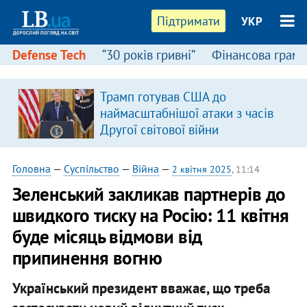
Підтримати
УКР
Defense Tech
“30 років гривні”
Фінансова грамо
Трамп готував США до
в
наймасштабнішої атаки з часів
Другої світової війни
Головна
—
Суспільство
—
Війна
—
2 квітня 2025
, 11:14
Зеленський закликав партнерів до
швидкого тиску на Росію: 11 квітня
буде місяць відмови від
припинення вогню
Український президент вважає, що треба