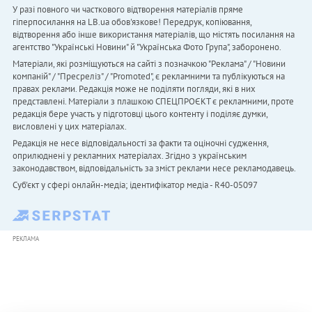
У разі повного чи часткового відтворення матеріалів пряме
гіперпосилання на LB.ua обов'язкове! Передрук, копіювання,
відтворення або інше використання матеріалів, що містять посилання на
агентство "Українськi Новини" й "Українська Фото Група", заборонено.
Матеріали, які розміщуються на сайті з позначкою "Реклама" / "Новини
компаній" / "Пресреліз" / "Promoted", є рекламними та публікуються на
правах реклами. Редакція може не поділяти погляди, які в них
представлені. Матеріали з плашкою СПЕЦПРОЄКТ є рекламними, проте
редакція бере участь у підготовці цього контенту і поділяє думки,
висловлені у цих матеріалах.
Редакція не несе відповідальності за факти та оціночні судження,
оприлюднені у рекламних матеріалах. Згідно з українським
законодавством, відповідальність за зміст реклами несе рекламодавець.
Cуб'єкт у сфері онлайн-медіа; ідентифікатор медіа - R40-05097
РЕКЛАМА