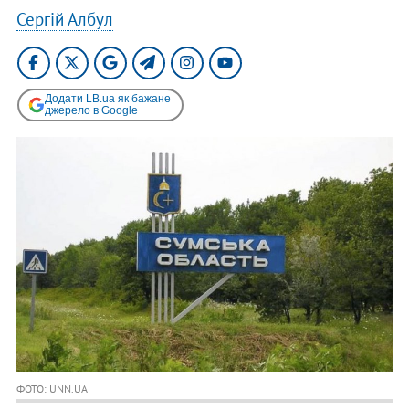
Сергій Албул
Додати LB.ua як бажане
джерело в Google
ФОТО: UNN.UA