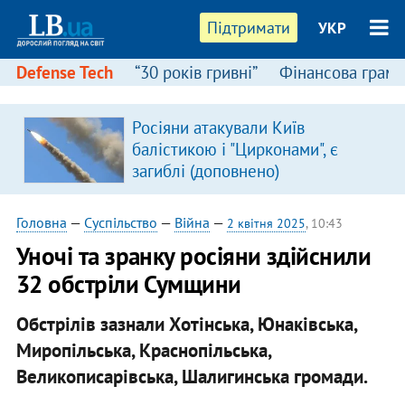
Підтримати
УКР
Defense Tech
“30 років гривні”
Фінансова грамо
Росіяни атакували Київ
в
балістикою і "Цирконами", є
загиблі (доповнено)
Головна
—
Суспільство
—
Війна
—
2 квітня 2025
, 10:43
Уночі та зранку росіяни здійснили
32 обстріли Сумщини
Обстрілів зазнали Хотінська, Юнаківська,
Миропільська, Краснопільська,
Великописарівська, Шалигинська громади.