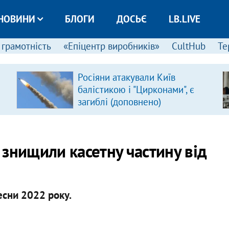
НОВИНИ
БЛОГИ
ДОСЬЄ
LB.LIVE
 грамотність
«Епіцентр виробників»
CultHub
Те
Росіяни атакували Київ
балістикою і "Цирконами", є
загиблі (доповнено)
знищили касетну частину від
есни 2022 року.