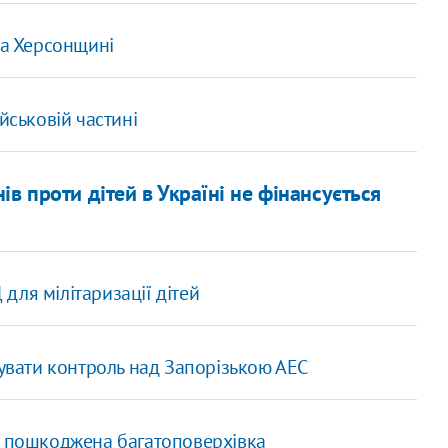
на Херсонщині
йськовій частині
в проти дітей в Україні не фінансується
для мілітаризації дітей
зувати контроль над Запорізькою АЕС
а, пошкоджена багатоповерхівка