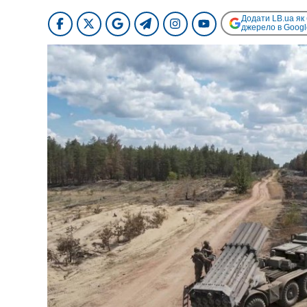
Додати LB.ua як
джерело в Googl