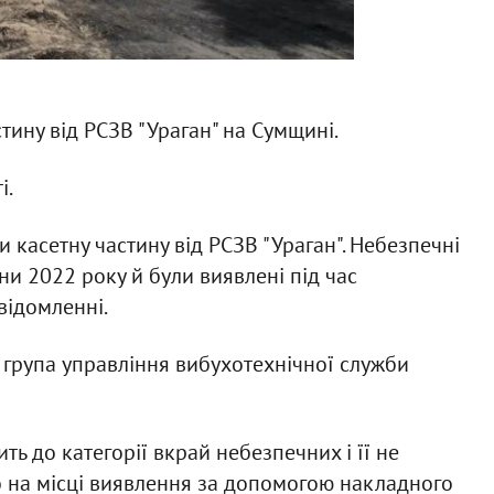
тину від РСЗВ "Ураган" на Сумщині.
і.
 касетну частину від РСЗВ "Ураган". Небезпечні
и 2022 року й були виявлені під час
відомленні.
група управління вибухотехнічної служби
ть до категорії вкрай небезпечних і її не
о на місці виявлення за допомогою накладного