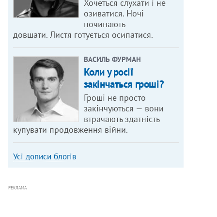
Хочеться слухати і не
озиватися. Ночі
починають
довшати. Листя готується осипатися.
ВАСИЛЬ ФУРМАН
Коли у росії
закінчаться гроші?
Гроші не просто
закінчуються — вони
втрачають здатність
купувати продовження війни.
Усі дописи блогів
РЕКЛАМА