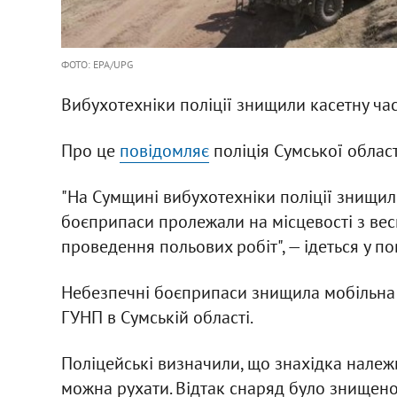
ФОТО: EPA/UPG
Вибухотехніки поліції знищили касетну час
Про це
повідомляє
поліція Сумської област
"На Сумщині вибухотехніки поліції знищили
боєприпаси пролежали на місцевості з весн
проведення польових робіт", — ідеться у по
Небезпечні боєприпаси знищила мобільна 
ГУНП в Сумській області.
Поліцейські визначили, що знахідка належи
можна рухати. Відтак снаряд було знищен