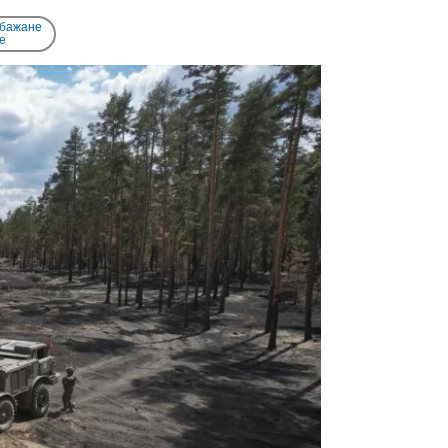
 бажане
e