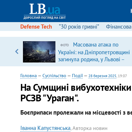
Defense Tech
“30 років гривні”
Фінансова
щодо
Масована атака по
ФОТО
 у
Україні: на Дніпропетровщині
ої ходи
загинула родина, у Львові –
удар по багатоповерхівках
(доповнюється)
Головна
—
Суспільство
—
Події
—
28 березня 2025
, 19:07
На Сумщині вибухотехніки 
РСЗВ "Ураган".
Боєприпаси пролежали на місцевості з в
Іванна Капустянська
, Авторка новин