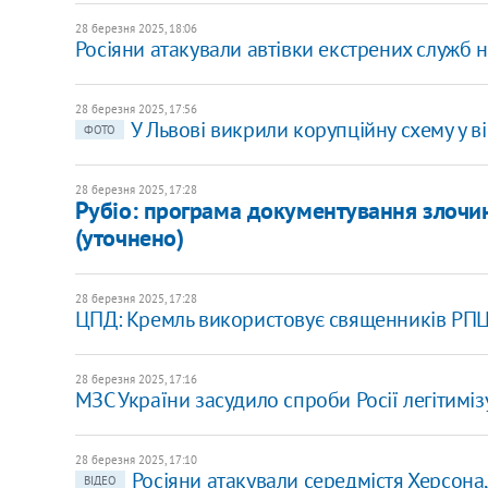
28 березня 2025, 18:06
Росіяни атакували автівки екстрених служб 
28 березня 2025, 17:56
У Львові викрили корупційну схему у ві
ФОТО
28 березня 2025, 17:28
Рубіо: програма документування злочині
(уточнено)
28 березня 2025, 17:28
ЦПД: Кремль використовує священників РПЦ 
28 березня 2025, 17:16
МЗС України засудило спроби Росії легітимі
28 березня 2025, 17:10
Росіяни атакували середмістя Херсон
ВІДЕО