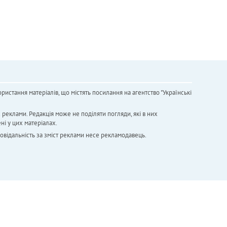
ристання матеріалів, що містять посилання на агентство "Українськi
х реклами. Редакція може не поділяти погляди, які в них
ні у цих матеріалах.
повідальність за зміст реклами несе рекламодавець.