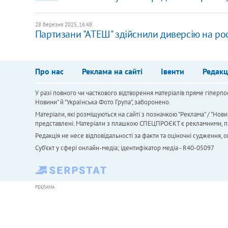
28 березня 2025, 16:48
Партизани "АТЕШ" здійснили диверсію на рос
Про нас
Реклама на сайті
Івенти
Редакц
У разі повного чи часткового відтворення матеріалів пряме гіперпо
Новини" й "Українська Фото Група", заборонено.
Матеріали, які розміщуються на сайті з позначкою "Реклама" / "Нови
представлені. Матеріали з плашкою СПЕЦПРОЄКТ є рекламними, проте
Редакція не несе відповідальності за факти та оціночні судження,
Cуб'єкт у сфері онлайн-медіа; ідентифікатор медіа - R40-05097
РЕКЛАМА