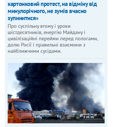
картонковий протест, на відміну від
минулорічного, не зумів вчасно
зупинитися»
Про суспільну втому і уроки
шістдесятників, енергію Майдану і
цивілізаційні перейми перед пологами,
долю Росії і правильні взаємини з
найближчими сусідами.