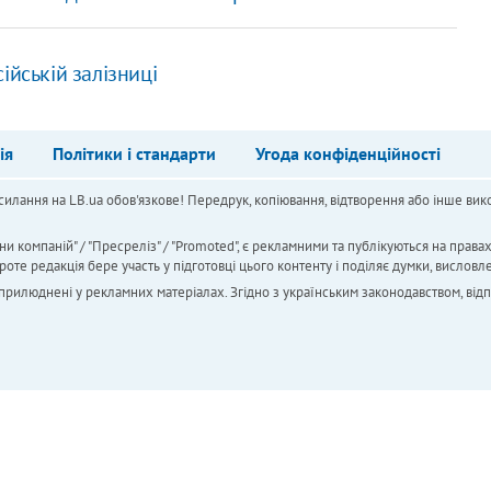
ійській залізниці
ія
Політики і стандарти
Угода конфіденційності
силання на LB.ua обов'язкове! Передрук, копіювання, відтворення або інше вико
ни компаній" / "Пресреліз" / "Promoted", є рекламними та публікуються на права
 редакція бере участь у підготовці цього контенту і поділяє думки, висловле
 оприлюднені у рекламних матеріалах. Згідно з українським законодавством, від