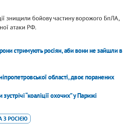
ії знищили бойову частину ворожого БпЛА,
чної атаки РФ.
рони стримують росіян, аби вони не зайшли в
іпропетровської області, двоє поранених
 зустрічі “коаліції охочих” у Парижі
А З РОСІЄЮ