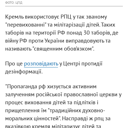
ФОТО: ЦПД
Кремль використовує РПЦ у так званому
"перевихованні" та мілітарізації дітей. Таких
таборів на території РФ понад 30 таборів, де
війну РФ проти України виправдовують та
називають "священним обов’язком".
Про це
розповідають
у Центрі протидії
дезінформації.
"Пропаганда рф хизується активним
залученням російської православної церкви у
процес виховання дітей та підлітків і
прищеплення їм "традиційних духовно-
моральних цінностей". Насправді ж рпц за
вказівкою кремля мілітаризує дітей та