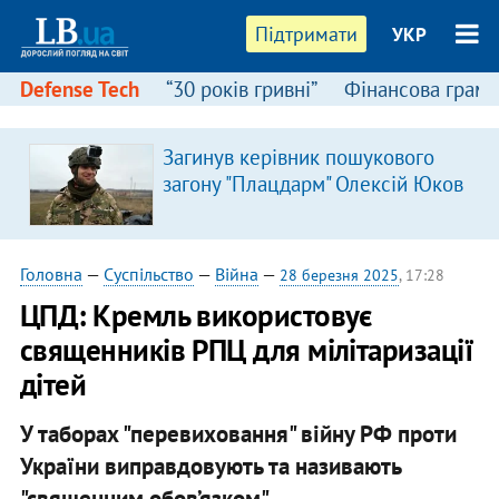
Підтримати
УКР
Defense Tech
“30 років гривні”
Фінансова грамо
Загинув керівник пошукового
загону "Плацдарм" Олексій Юков
Головна
—
Суспільство
—
Війна
—
28 березня 2025
, 17:28
ЦПД: Кремль використовує
священників РПЦ для мілітаризації
дітей
У таборах "перевиховання" війну РФ проти
України виправдовують та називають
"священним обов’язком".