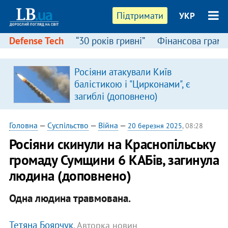
Підтримати
УКР
Defense Tech
“30 років гривні”
Фінансова грамо
Росіяни атакували Київ
балістикою і "Цирконами", є
загиблі (доповнено)
Головна
—
Суспільство
—
Війна
—
20 березня 2025
, 08:28
Росіяни скинули на Краснопільську
громаду Сумщини 6 КАБів, загинула
людина (доповнено)
Одна людина травмована.
Тетяна Боярчук
, Авторка новин