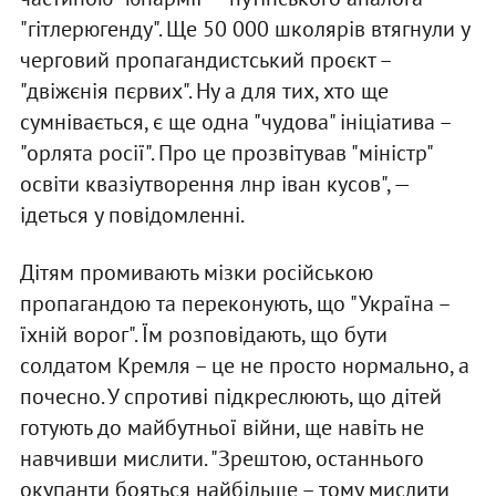
"гітлерюгенду". Ще 50 000 школярів втягнули у
черговий пропагандистський проєкт –
"двіжєнія пєрвих". Ну а для тих, хто ще
сумнівається, є ще одна "чудова" ініціатива –
"орлята росії". Про це прозвітував "міністр"
освіти квазіутворення лнр іван кусов", —
ідеться у повідомленні.
Дітям промивають мізки російською
пропагандою та переконують, що "Україна –
їхній ворог". Їм розповідають, що бути
солдатом Кремля – це не просто нормально, а
почесно. У спротиві підкреслюють, що дітей
готують до майбутньої війни, ще навіть не
навчивши мислити. "Зрештою, останнього
окупанти бояться найбільше – тому мислити