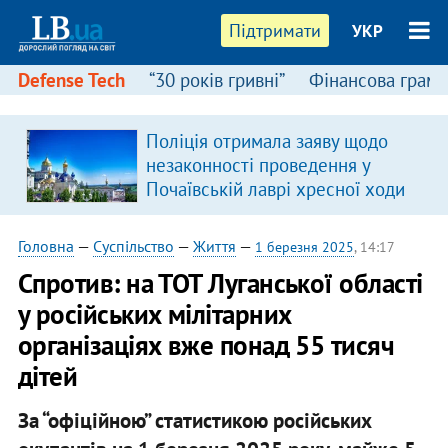
Підтримати
УКР
Defense Tech
“30 років гривні”
Фінансова грамо
Поліція отримала заяву щодо
незаконності проведення у
Почаївській лаврі хресної ходи
Головна
—
Суспільство
—
Життя
—
1 березня 2025
, 14:17
Спротив: на ТОТ Луганської області
у російських мілітарних
організаціях вже понад 55 тисяч
дітей
За “офіційною” статистикою російських