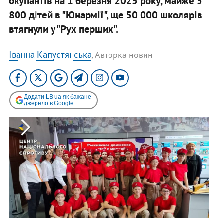
окупантів на 1 березня 2025 року, майже 5
800 дітей в "Юнармії", ще 50 000 школярів
втягнули у "Рух перших".
Іванна Капустянська
, Авторка новин
Додати LB.ua як бажане
джерело в Google