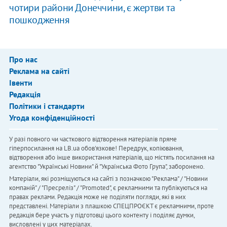
чотири райони Донеччини, є жертви та
пошкодження
Про нас
Реклама на сайті
Івенти
Редакція
Політики і стандарти
Угода конфіденційності
У разі повного чи часткового відтворення матеріалів пряме
гіперпосилання на LB.ua обов'язкове! Передрук, копіювання,
відтворення або інше використання матеріалів, що містять посилання на
агентство "Українськi Новини" й "Українська Фото Група", заборонено.
Матеріали, які розміщуються на сайті з позначкою "Реклама" / "Новини
компаній" / "Пресреліз" / "Promoted", є рекламними та публікуються на
правах реклами. Редакція може не поділяти погляди, які в них
представлені. Матеріали з плашкою СПЕЦПРОЄКТ є рекламними, проте
редакція бере участь у підготовці цього контенту і поділяє думки,
висловлені у цих матеріалах.