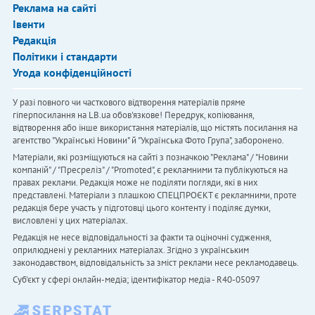
Реклама на сайті
Івенти
Редакція
Політики і стандарти
Угода конфіденційності
У разі повного чи часткового відтворення матеріалів пряме
гіперпосилання на LB.ua обов'язкове! Передрук, копіювання,
відтворення або інше використання матеріалів, що містять посилання на
агентство "Українськi Новини" й "Українська Фото Група", заборонено.
Матеріали, які розміщуються на сайті з позначкою "Реклама" / "Новини
компаній" / "Пресреліз" / "Promoted", є рекламними та публікуються на
правах реклами. Редакція може не поділяти погляди, які в них
представлені. Матеріали з плашкою СПЕЦПРОЄКТ є рекламними, проте
редакція бере участь у підготовці цього контенту і поділяє думки,
висловлені у цих матеріалах.
Редакція не несе відповідальності за факти та оціночні судження,
оприлюднені у рекламних матеріалах. Згідно з українським
законодавством, відповідальність за зміст реклами несе рекламодавець.
Cуб'єкт у сфері онлайн-медіа; ідентифікатор медіа - R40-05097