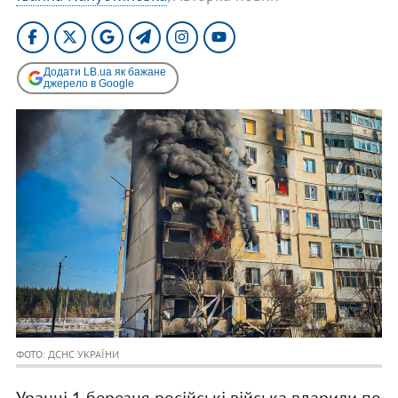
Додати LB.ua як бажане
джерело в Google
ФОТО: ДСНС УКРАЇНИ