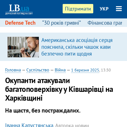
Підтримати
УКР
Defense Tech
“30 років гривні”
Фінансова грамо
Американська асоціація серця
я
пояснила, скільки чашок кави
безпечно пити щодня
Головна
—
Суспільство
—
Війна
—
1 березня 2025
, 13:30
Окупанти атакували
багатоповерхівку у Ківшарівці на
Харківщині
На щастя, без постраждалих.
Іванна Капустянська
, Авторка новин