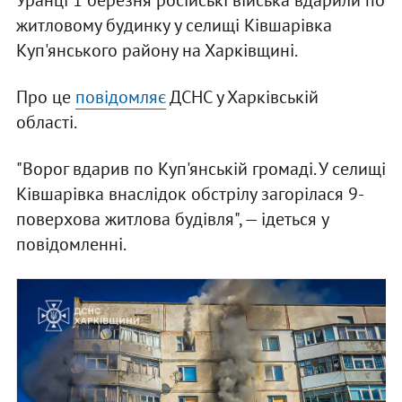
Уранці 1 березня російські війська вдарили по
житловому будинку у селищі Ківшарівка
Куп'янського району на Харківщині.
Про це
повідомляє
ДСНС у Харківській
області.
"Ворог вдарив по Куп'янській громаді. У селищі
Ківшарівка внаслідок обстрілу загорілася 9-
поверхова житлова будівля", — ідеться у
повідомленні.