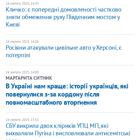
24 лютого 2025, 14:35
​Кличко: є попередні домовленості частково
зняти обмеження руху Південним мостом у
Києві
24 лютого 2025, 14:26
Росіяни атакували цивільне авто у Херсоні, є
потерпілі
24 лютого 2025, 14:00
​МАРГАРИТА СИТНИК
В Україні нам краще: історії українців, які
повернулися з-за кордону після
повномасштабного вторгнення
24 лютого 2025, 13:51
​СБУ викрила двох кліриків УПЦ МП, які
вихваляли Путіна і висловлювали антисемітські