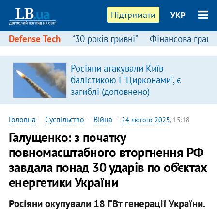
Підтримати
УКР
Defense Tech
“30 років гривні”
Фінансова грамо
Росіяни атакували Київ
балістикою і "Цирконами", є
загиблі (доповнено)
Головна
—
Суспільство
—
Війна
—
24 лютого 2025
, 15:18
Галущенко: з початку
повномасштабного вторгнення РФ
завдала понад 30 ударів по об’єктах
енергетики України
Росіяни окупували 18 ГВт генерації України.