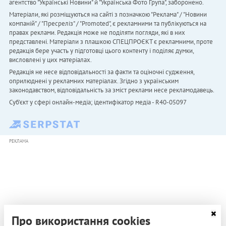
агентство "Українськi Новини" й "Українська Фото Група", заборонено.
Матеріали, які розміщуються на сайті з позначкою "Реклама" / "Новини
компаній" / "Пресреліз" / "Promoted", є рекламними та публікуються на
правах реклами. Редакція може не поділяти погляди, які в них
представлені. Матеріали з плашкою СПЕЦПРОЄКТ є рекламними, проте
редакція бере участь у підготовці цього контенту і поділяє думки,
висловлені у цих матеріалах.
Редакція не несе відповідальності за факти та оціночні судження,
оприлюднені у рекламних матеріалах. Згідно з українським
законодавством, відповідальність за зміст реклами несе рекламодавець.
Cуб'єкт у сфері онлайн-медіа; ідентифікатор медіа - R40-05097
РЕКЛАМА
Про використання cookies