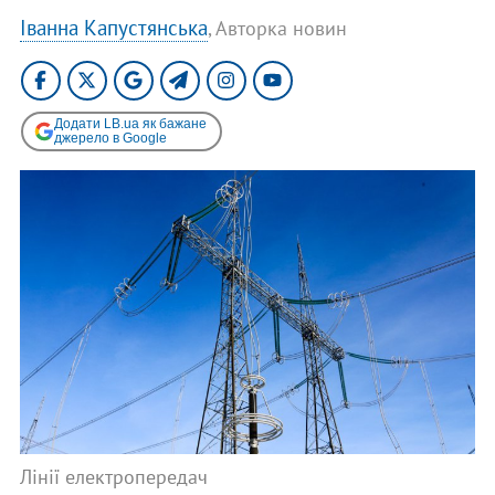
Іванна Капустянська
, Авторка новин
Додати LB.ua як бажане
джерело в Google
Лінії електропередач