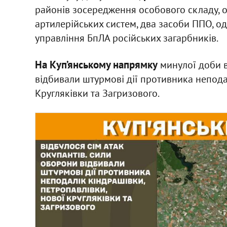
районів зосередження особового складу, оз
артилерійських систем, два засоби ППО, од
управління БпЛА російських загарбників.
На Куп’янському напрямку
минулої доби в
відбивали штурмові дії противника непода
Кругляківки та Загризового.