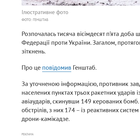
Ілюстративне фото
ФОТО: ГЕНШТАБ
Розпочалась тисяча вісімдесят п’ята доба 
Федерації проти України. Загалом, протяг
зіткнень.
Про це
повідомив
Генштаб.
За уточненою інформацією, противник завд
населених пунктах трьох ракетних ударів і
авіаударів, скинувши 149 керованих бомб. 
обстрілів, з них 174 – із реактивних систе
дрони-камікадзе.
РЕКЛАМА