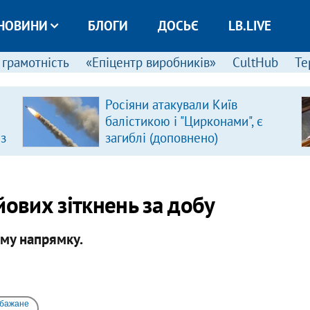
НОВИНИ
БЛОГИ
ДОСЬЄ
LB.LIVE
 грамотність
«Епіцентр виробників»
CultHub
Те
Росіяни атакували Київ
балістикою і "Цирконами", є
 з
загиблі (доповнено)
йових зіткнень за добу
ому напрямку.
 бажане