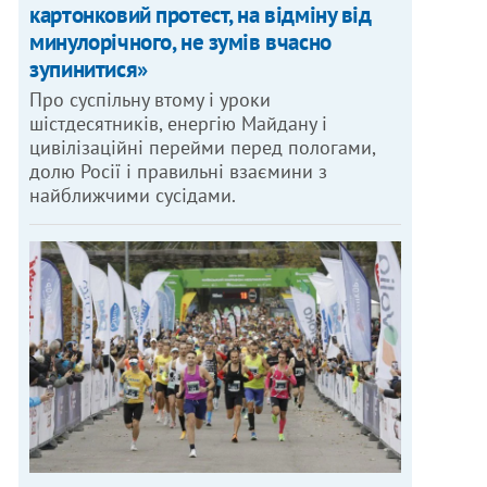
картонковий протест, на відміну від
минулорічного, не зумів вчасно
зупинитися»
Про суспільну втому і уроки
шістдесятників, енергію Майдану і
цивілізаційні перейми перед пологами,
долю Росії і правильні взаємини з
найближчими сусідами.