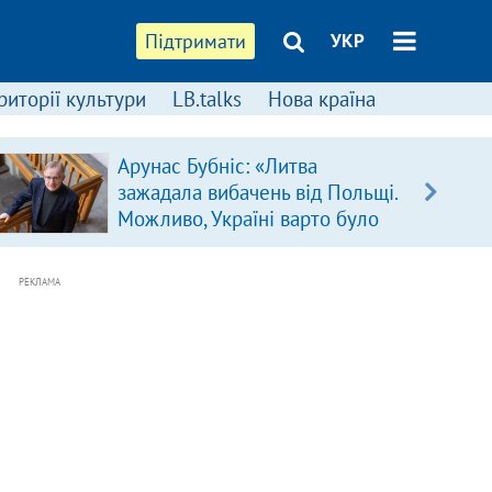
Підтримати
УКР
риторії культури
LB.talks
Нова країна
Арунас Бубніс: «Литва
зажадала вибачень від Польщі.
Можливо, Україні варто було
зробити так само»
РЕКЛАМА