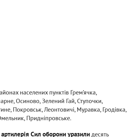
районах населених пунктів Грем’ячка,
арне, Осиново, Зелений Гай, Ступочки,
не, Покровськ, Леонтовичі, Муравка, Гродівка,
 Омельник, Придніпровське.
та артилерія Сил оборони уразили
десять