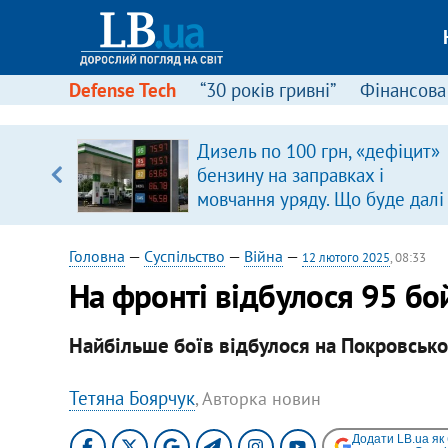
Defense Tech
“30 років гривні”
Фінансова
ового
Дизель по 100 грн, «дефіцит»
ій
бензину на заправках і
мовчання уряду. Що буде далі
цінами на пальне?
Головна
—
Суспільство
—
Війна
—
12 лютого 2025
, 08:33
На фронті відбулося 95 бо
Найбільше боїв відбулося на Покровськ
Тетяна Боярчук
, Авторка новин
Додати LB.ua як