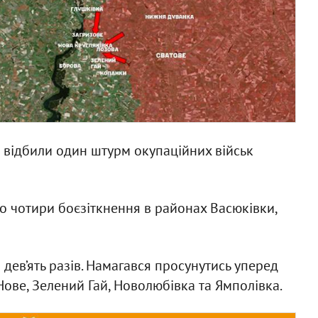
 відбили один штурм окупаційних військ
 чотири боєзіткнення в районах Васюківки,
 дев’ять разів. Намагався просунутись уперед
Нове, Зелений Гай, Новолюбівка та Ямполівка.