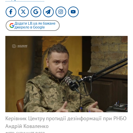
Додати LB.ua як бажане
джерело в Google
Керівник Центру протидії дезінформації при РНБО
Андрій Коваленко