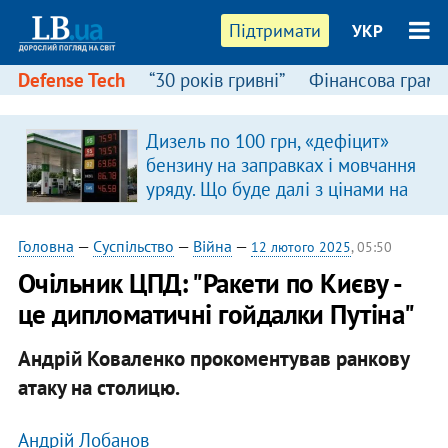
Підтримати
УКР
Defense Tech
“30 років гривні”
Фінансова грамо
Дизель по 100 грн, «дефіцит»
в
бензину на заправках і мовчання
уряду. Що буде далі з цінами на
пальне?
Головна
—
Суспільство
—
Війна
—
12 лютого 2025
, 05:50
Очільник ЦПД: "Ракети по Києву -
це дипломатичні гойдалки Путіна"
Андрій Коваленко прокоментував ранкову
атаку на столицю.
Андрій Лобанов