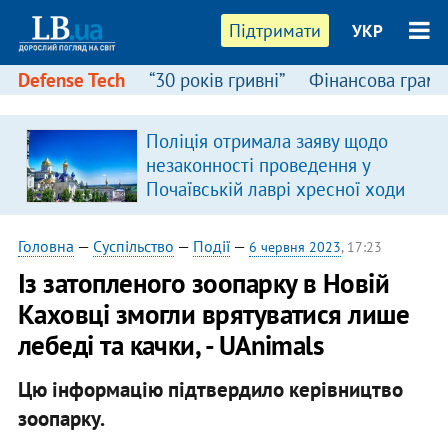
Підтримати
УКР
Defense Tech
“30 років гривні”
Фінансова грамо
Поліція отримала заяву щодо
незаконності проведення у
Почаївській лаврі хресної ходи
Головна
—
Суспільство
—
Події
—
6 червня 2023
, 17:23
Із затопленого зоопарку в Новій
Каховці змогли врятуватися лише
лебеді та качки, - UAnimals
Цю інформацію підтвердило керівництво
зоопарку.