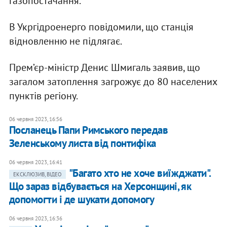
газопостачання.
В Укргідроенерго повідомили, що станція
відновленню не підлягає.
Прем’єр-міністр Денис Шмигаль заявив, що
загалом затоплення загрожує до 80 населених
пунктів регіону.
06 червня 2023, 16:56
Посланець Папи Римського передав
Зеленському листа від понтифіка
06 червня 2023, 16:41
"Багато хто не хоче виїжджати".
ЕКСКЛЮЗИВ, ВІДЕО
Що зараз відбувається на Херсонщині, як
допомогти і де шукати допомогу
06 червня 2023, 16:36