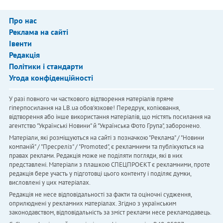
Про нас
Реклама на сайті
Івенти
Редакція
Політики і стандарти
Угода конфіденційності
У разі повного чи часткового відтворення матеріалів пряме
гіперпосилання на LB.ua обов'язкове! Передрук, копіювання,
відтворення або інше використання матеріалів, що містять посилання на
агентство "Українськi Новини" й "Українська Фото Група", заборонено.
Матеріали, які розміщуються на сайті з позначкою "Реклама" / "Новини
компаній" / "Пресреліз" / "Promoted", є рекламними та публікуються на
правах реклами. Редакція може не поділяти погляди, які в них
представлені. Матеріали з плашкою СПЕЦПРОЄКТ є рекламними, проте
редакція бере участь у підготовці цього контенту і поділяє думки,
висловлені у цих матеріалах.
Редакція не несе відповідальності за факти та оціночні судження,
оприлюднені у рекламних матеріалах. Згідно з українським
законодавством, відповідальність за зміст реклами несе рекламодавець.