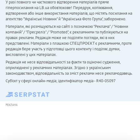
У разі повного чи часткового відтворення матеріалів пряме
гіперпосилання на LB.ua обов'язкове! Передрук, копіювання,
відтворення або інше використання матеріалів, що містять посилання на
агентство "Українськi Новини" й "Українська Фото Група", заборонено.
Матеріали, які розміщуються на сайті з позначкою "Реклама" / "Новини
компаній" / "Пресреліз" / "Promoted", є рекламними та публікуються на
правах реклами. Редакція може не поділяти погляди, які в них
представлені. Матеріали з плашкою СПЕЦПРОЄКТ є рекламними, проте
редакція бере участь у підготовці цього контенту і поділяє думки,
висловлені у цих матеріалах.
Редакція не несе відповідальності за факти та оціночні судження,
оприлюднені у рекламних матеріалах. Згідно з українським
законодавством, відповідальність за зміст реклами несе рекламодавець.
Cуб'єкт у сфері онлайн-медіа; ідентифікатор медіа - R40-05097
РЕКЛАМА