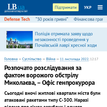
Підтримати
УКР
Defense Tech
“30 років гривні”
Фінансова грамо
Поліція отримала заяву щодо
в
незаконності проведення у
Почаївській лаврі хресної ходи
Головна
—
Суспільство
—
Війна
—
11 листопада 2022
, 12:17
Розпочато розслідування за
фактом ворожого обстрілу
Миколаєва, – Офіс генпрокурора
Сьогодні вночі житлові квартали міста були
атаковані ракетами типу С-300. Наразі
відомо про сімох загиблих і одного