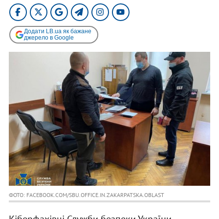
Додати LB.ua як бажане
джерело в Google
ФОТО: FACEBOOK.COM/SBU.OFFICE.IN.ZAKARPATSKA.OBLAST