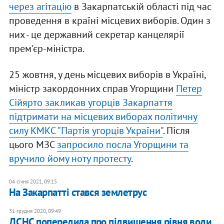
через агітацію
в Закарпатській області під час
проведення в країні місцевих виборів. Один з
них - це державний секретар канцелярії
прем'єр-міністра.
25 жовтня, у день місцевих виборів в Україні,
міністр закордонних справ Угорщини
Петер
Сійярто закликав угорців Закарпаття
підтримати на місцевих виборах політичну
силу КМКС "Партія угорців України"
. Після
цього МЗС
запросило посла Угорщини та
вручило йому ноту протесту
.
04 січня 2021, 09:15
На Закарпатті стався землетрус
31 грудня 2020, 09:49
ДСНС попередила про підвищення рівня води