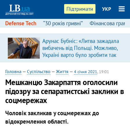
Підтримати
УКР
Defense Tech
“30 років гривні”
Фінансова грамо
Арунас Бубніс: «Литва зажадала
вибачень від Польщі. Можливо,
Україні варто було зробити так
само»
Головна
—
Суспільство
—
Життя
—
4 січня 2021
, 19:01
​Мешканцю Закарпаття оголосили
підозру за сепаратистські заклики в
соцмережах
Чоловік закликав у соцмережах до
відокремлення області.