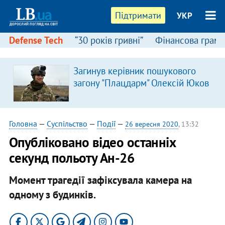
Підтримати
УКР
Defense Tech
“30 років гривні”
Фінансова грамо
Загинув керівник пошукового
загону "Плацдарм" Олексій Юков
Головна
—
Суспільство
—
Події
—
26 вересня 2020
, 13:32
Опубліковано відео останніх
секунд польоту Ан-26
Момент трагедії зафіксувала камера на
одному з будинків.