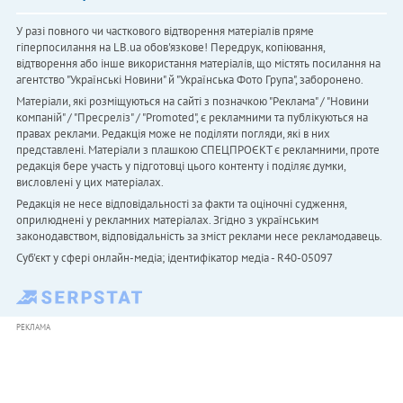
У разі повного чи часткового відтворення матеріалів пряме
гіперпосилання на LB.ua обов'язкове! Передрук, копіювання,
відтворення або інше використання матеріалів, що містять посилання на
агентство "Українськi Новини" й "Українська Фото Група", заборонено.
Матеріали, які розміщуються на сайті з позначкою "Реклама" / "Новини
компаній" / "Пресреліз" / "Promoted", є рекламними та публікуються на
правах реклами. Редакція може не поділяти погляди, які в них
представлені. Матеріали з плашкою СПЕЦПРОЄКТ є рекламними, проте
редакція бере участь у підготовці цього контенту і поділяє думки,
висловлені у цих матеріалах.
Редакція не несе відповідальності за факти та оціночні судження,
оприлюднені у рекламних матеріалах. Згідно з українським
законодавством, відповідальність за зміст реклами несе рекламодавець.
Cуб'єкт у сфері онлайн-медіа; ідентифікатор медіа - R40-05097
РЕКЛАМА