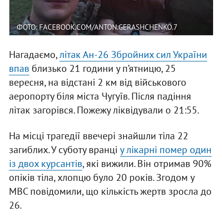
ФОТО: FACEBOOK.COM/ANTON.GERASHCHENKO.7
Нагадаємо,
літак Ан-26 Збройних сил України
впав
близько 21 години у п’ятницю, 25
вересня, на відстані 2 км від військового
аеропорту біля міста Чугуїв. Після падіння
літак загорівся. Пожежу ліквідували о 21:55.
На місці трагедії ввечері знайшли тіла 22
загиблих. У суботу вранці
у лікарні помер один
із двох курсантів
, які вижили. Він отримав 90%
опіків тіла, хлопцю було 20 років. Згодом у
МВС повідомили, що кількість жертв зросла до
26.